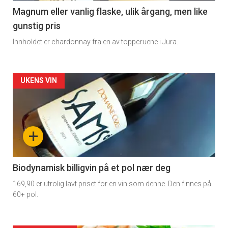
3
Magnum eller vanlig flaske, ulik årgang, men like
gunstig pris
Innholdet er chardonnay fra en av toppcruene i Jura.
Forsiden
UKENS VIN
akkurat
nå
+
-
4
Biodynamisk billigvin på et pol nær deg
169,90 er utrolig lavt priset for en vin som denne. Den finnes på
60+ pol.