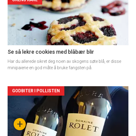
Forsiden
akkurat
nå
-
2
Se så lekre cookies med blåbær blir
Har du allerede sikret deg noen av skogens søte blå, er disse
minipaiene en god måte å bruke fangsten på.
Forsiden
GODBITER I POLLISTEN
akkurat
nå
+
-