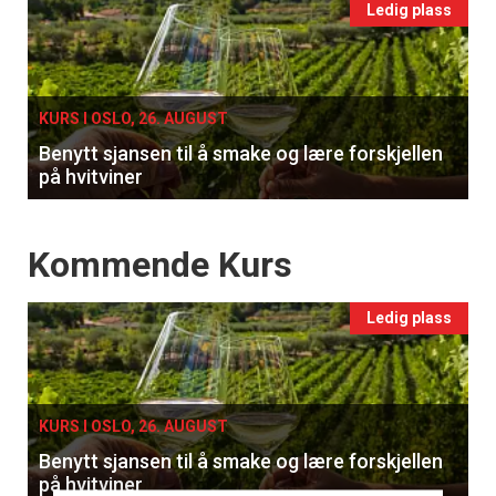
Events
Ledig plass
single
KURS I OSLO, 26. AUGUST
Benytt sjansen til å smake og lære forskjellen
på hvitviner
Events
Kommende Kurs
Ledig plass
KURS I OSLO, 26. AUGUST
Benytt sjansen til å smake og lære forskjellen
på hvitviner