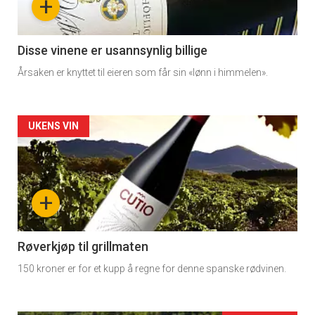
+
section
11
Disse vinene er usannsynlig billige
Årsaken er knyttet til eieren som får sin «lønn i himmelen».
Dagens
rett
Artikler
UKENS VIN
2
detail
-
+
section
11
Røverkjøp til grillmaten
150 kroner er for et kupp å regne for denne spanske rødvinen.
Ukens
vin