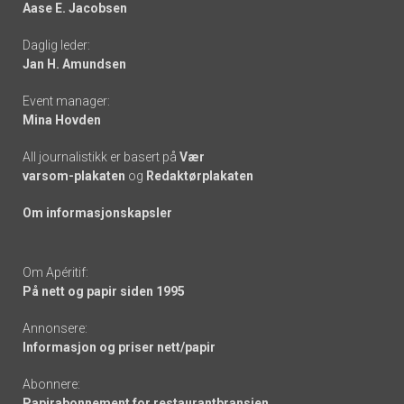
Aase E. Jacobsen
-
Daglig leder:
links
Jan H. Amundsen
Event manager:
Mina Hovden
All journalistikk er basert på
Vær
varsom-plakaten
og
Redaktørplakaten
Om informasjonskapsler
Om Apéritif:
På nett og papir siden 1995
Annonsere:
Informasjon og priser nett/papir
Abonnere:
Papirabonnement for restaurantbransjen