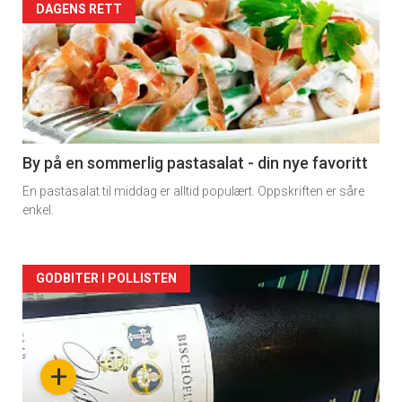
Forsiden
DAGENS RETT
akkurat
nå
-
5
By på en sommerlig pastasalat - din nye favoritt
En pastasalat til middag er alltid populært. Oppskriften er såre
enkel.
Forsiden
GODBITER I POLLISTEN
akkurat
nå
+
-