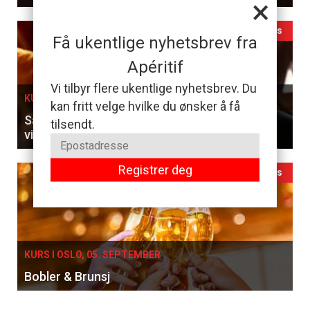
×
Ledig plass
Få ukentlige nyhetsbrev fra
Apéritif
Vi tilbyr flere ukentlige nyhetsbrev. Du
KURS I OSLO, 27. AUGUST
kan fritt velge hvilke du ønsker å få
Sammenlign franske klassikere og ungarske
tilsendt.
viner til en 5-retters meny
Registrer deg
Ledig plass
KURS I OSLO, 05. SEPTEMBER
Bobler & Brunsj