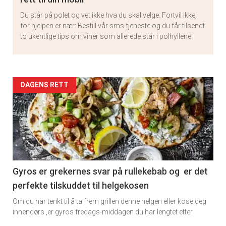
Du står på polet og vet ikke hva du skal velge. Fortvil ikke,
for hjelpen er nær: Bestill vår sms-tjeneste og du får tilsendt
to ukentlige tips om viner som allerede står i polhyllene.
Artikler
DAGENS RETT
detail
-
section
11
Gyros er grekernes svar på rullekebab og er det
perfekte tilskuddet til helgekosen
Om du har tenkt til å ta frem grillen denne helgen eller kose deg
innendørs ,er gyros fredags-middagen du har lengtet etter.