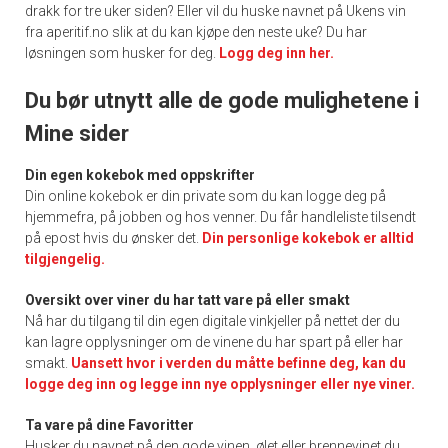
drakk for tre uker siden? Eller vil du huske navnet på Ukens vin
fra aperitif.no slik at du kan kjøpe den neste uke? Du har
løsningen som husker for deg.
Logg deg inn her.
Du bør utnytt alle de gode mulighetene i
Mine sider
Din egen kokebok med oppskrifter
Din online kokebok er din private som du kan logge deg på
hjemmefra, på jobben og hos venner. Du får handleliste tilsendt
på epost hvis du ønsker det.
Din personlige kokebok er alltid
tilgjengelig.
Oversikt over viner du har tatt vare på eller smakt
Nå har du tilgang til din egen digitale vinkjeller på nettet der du
kan lagre opplysninger om de vinene du har spart på eller har
smakt.
Uansett hvor i verden du måtte befinne deg, kan du
logge deg inn og legge inn nye opplysninger eller nye viner.
Ta vare på dine Favoritter
Husker du navnet på den gode vinen, ølet eller brennevinet du