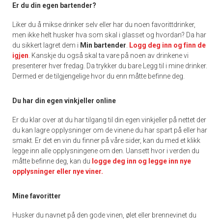
Er du din egen bartender?
Liker du å mikse drinker selv eller har du noen favorittdrinker,
men ikke helt husker hva som skal i glasset og hvordan? Da har
du sikkert lagret dem i
Min bartender
.
Logg deg inn og finn de
igjen
. Kanskje du også skal ta vare på noen av drinkene vi
presenterer hver fredag. Da trykker du bare Legg til i mine drinker.
Dermed er de tilgjengelige hvor du enn måtte befinne deg.
Du har din egen vinkjeller online
Er du klar over at du har tilgang til din egen vinkjeller på nettet der
du kan lagre opplysninger om de vinene du har spart på eller har
smakt. Er det en vin du finner på våre sider, kan du med et klikk
legge inn alle opplysningene om den. Uansett hvor i verden du
måtte befinne deg, kan du
logge deg inn og legge inn nye
opplysninger eller nye viner.
Mine favoritter
Husker du navnet på den gode vinen, ølet eller brennevinet du