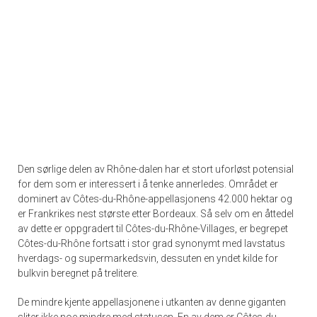
Den sørlige delen av Rhône-dalen har et stort uforløst potensial
for dem som er interessert i å tenke annerledes. Området er
dominert av Côtes-du-Rhône-appellasjonens 42.000 hektar og
er Frankrikes nest største etter Bordeaux. Så selv om en åttedel
av dette er oppgradert til Côtes-du-Rhône-Villages, er begrepet
Côtes-du-Rhône fortsatt i stor grad synonymt med lavstatus
hverdags- og supermarkedsvin, dessuten en yndet kilde for
bulkvin beregnet på trelitere.
De mindre kjente appellasjonene i utkanten av denne giganten
sliter ikke noe mindre med statusen. En av dem er Côtes-du-