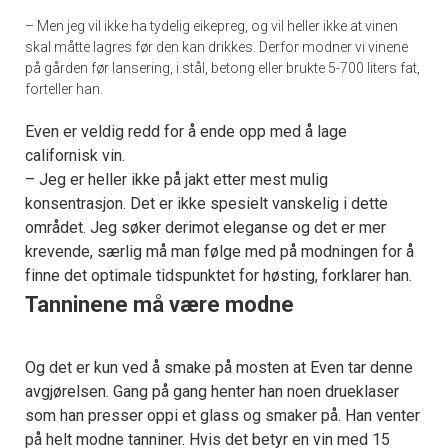
– Men jeg vil ikke ha tydelig eikepreg, og vil heller ikke at vinen
skal måtte lagres før den kan drikkes. Derfor modner vi vinene
på gården før lansering, i stål, betong eller brukte 5-700 liters fat,
forteller han.
Even er veldig redd for å ende opp med å lage
californisk vin.
– Jeg er heller ikke på jakt etter mest mulig
konsentrasjon. Det er ikke spesielt vanskelig i dette
området. Jeg søker derimot eleganse og det er mer
krevende, særlig må man følge med på modningen for å
finne det optimale tidspunktet for høsting, forklarer han.
Tanninene må være modne
Og det er kun ved å smake på mosten at Even tar denne
avgjørelsen. Gang på gang henter han noen drueklaser
som han presser oppi et glass og smaker på. Han venter
på helt modne tanniner. Hvis det betyr en vin med 15