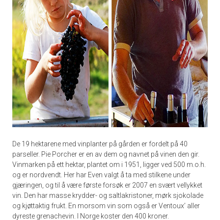
De 19 hektarene med vinplanter på gården er fordelt på 40
parseller. Pie Porcher er en av dem og navnet på vinen den gir.
Vinmarken på ett hektar, plantet om i 1951, ligger ved 500 m.o.h.
og er nordvendt. Her har Even valgt å ta med stilkene under
gjæringen, og til å være første forsøk er 2007 en svært vellykket
vin. Den har masse krydder- og saltlakristoner, mørk sjokolade
og kjøttaktig frukt. En morsom vin som også er Ventoux’ aller
dyreste grenachevin. I Norge koster den 400 kroner.