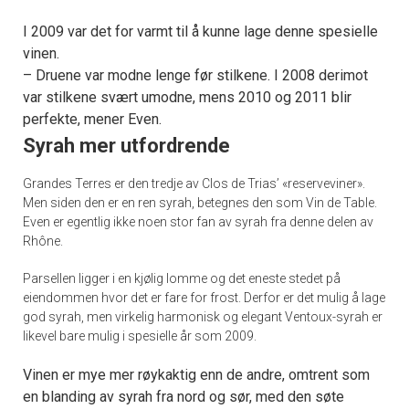
I 2009 var det for varmt til å kunne lage denne spesielle
vinen.
– Druene var modne lenge før stilkene. I 2008 derimot
var stilkene svært umodne, mens 2010 og 2011 blir
perfekte, mener Even.
Syrah mer utfordrende
Grandes Terres er den tredje av Clos de Trias’ «reserveviner».
Men siden den er en ren syrah, betegnes den som Vin de Table.
Even er egentlig ikke noen stor fan av syrah fra denne delen av
Rhône.
Parsellen ligger i en kjølig lomme og det eneste stedet på
eiendommen hvor det er fare for frost. Derfor er det mulig å lage
god syrah, men virkelig harmonisk og elegant Ventoux-syrah er
likevel bare mulig i spesielle år som 2009.
Vinen er mye mer røykaktig enn de andre, omtrent som
en blanding av syrah fra nord og sør, med den søte