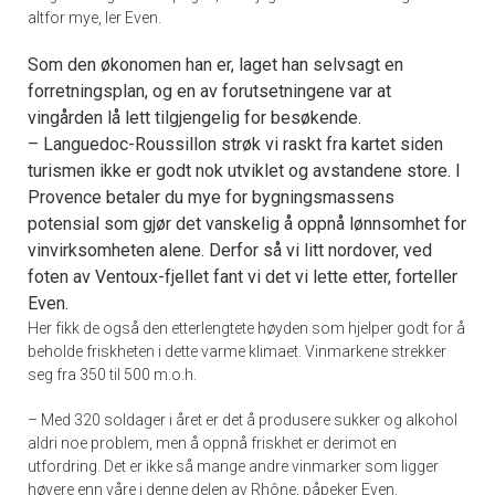
altfor mye, ler Even.
Som den økonomen han er, laget han selvsagt en
forretningsplan, og en av forutsetningene var at
vingården lå lett tilgjengelig for besøkende.
– Languedoc-Roussillon strøk vi raskt fra kartet siden
turismen ikke er godt nok utviklet og avstandene store. I
Provence betaler du mye for bygningsmassens
potensial som gjør det vanskelig å oppnå lønnsomhet for
vinvirksomheten alene. Derfor så vi litt nordover, ved
foten av Ventoux-fjellet fant vi det vi lette etter, forteller
Even.
Her fikk de også den etterlengtete høyden som hjelper godt for å
beholde friskheten i dette varme klimaet. Vinmarkene strekker
seg fra 350 til 500 m.o.h.
– Med 320 soldager i året er det å produsere sukker og alkohol
aldri noe problem, men å oppnå friskhet er derimot en
utfordring. Det er ikke så mange andre vinmarker som ligger
høyere enn våre i denne delen av Rhône, påpeker Even.