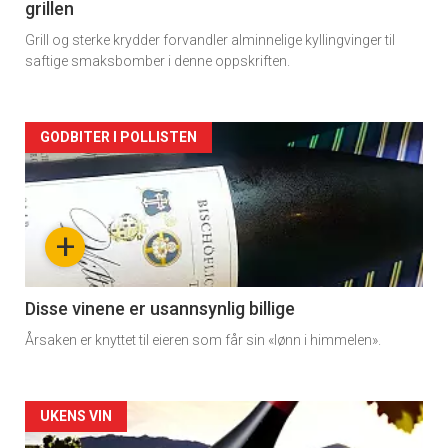
grillen
Grill og sterke krydder forvandler alminnelige kyllingvinger til
saftige smaksbomber i denne oppskriften.
Forsiden
GODBITER I POLLISTEN
akkurat
nå
+
-
3
Disse vinene er usannsynlig billige
Årsaken er knyttet til eieren som får sin «lønn i himmelen».
Forsiden
UKENS VIN