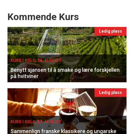
Events
Kommende Kurs
Ledig plass
KURS I OSLO, 26. AUGUST
Benytt sjansen til å smake og lære forskjellen
på hvitviner
Ledig plass
KURS I OSLO, 27. AUGUST
Sammenlign franske klassikere og ungarske