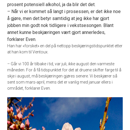
prosent potensiell alkohol, ja da blir det det.
– Når vi er kommet så langt i prosessen, er det ikke noe
å gjøre, men det betyr samtidig at jeg ikke har gjort
jobben min godt nok tidligere i vekstsesongen. Blant
annet kunne beskjæringen vært gjort annerledes,
forklarer Even.
Han har «forsket» en del på nettopp beskjæringstidspunktet etter
at han kom til Ventoux.
– Går vi 100 år tilbake i tid, var juli, ikke august den varmeste
måneden. For å få tidspunktet for det at druene skifter farge til å
skje i august, må beskjæringen gjøres senere. Vi beskjærer så
sent som mars-april, mens det er vanlig med januar ellers i
området, forklarer Even.