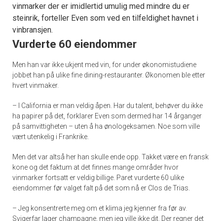
vinmarker der er imidlertid umulig med mindre du er
steinrik, forteller Even som ved en tilfeldighet havnet i
vinbransjen.
Vurderte 60 eiendommer
Men han var ikke ukjent med vin, for under økonomistudiene
jobbet han på ulike fine dining-restauranter. Økonomen ble etter
hvert vinmaker.
– I California er man veldig åpen. Har du talent, behøver du ikke
ha papirer på det, forklarer Even som dermed har 14 årganger
på samvittigheten – uten å ha ønologeksamen. Noe som ville
vært utenkelig i Frankrike.
Men det var altså her han skulle ende opp. Takket være en fransk
kone og det faktum at det finnes mange områder hvor
vinmarker fortsatt er veldig billige. Paret vurderte 60 ulike
eiendommer før valget falt på det som nå er Clos de Trias.
– Jeg konsentrerte meg om et klima jeg kjenner fra før av.
Svigerfar lager champagne, men jeg ville ikke dit. Der regner det