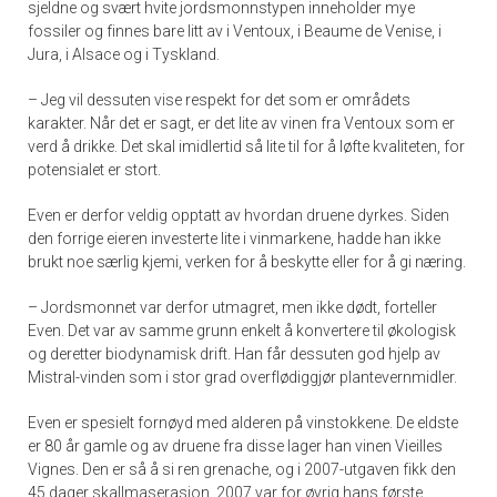
sjeldne og svært hvite jordsmonnstypen inneholder mye
fossiler og finnes bare litt av i Ventoux, i Beaume de Venise, i
Jura, i Alsace og i Tyskland.
– Jeg vil dessuten vise respekt for det som er områdets
karakter. Når det er sagt, er det lite av vinen fra Ventoux som er
verd å drikke. Det skal imidlertid så lite til for å løfte kvaliteten, for
potensialet er stort.
Even er derfor veldig opptatt av hvordan druene dyrkes. Siden
den forrige eieren investerte lite i vinmarkene, hadde han ikke
brukt noe særlig kjemi, verken for å beskytte eller for å gi næring.
– Jordsmonnet var derfor utmagret, men ikke dødt, forteller
Even. Det var av samme grunn enkelt å konvertere til økologisk
og deretter biodynamisk drift. Han får dessuten god hjelp av
Mistral-vinden som i stor grad overflødiggjør plantevernmidler.
Even er spesielt fornøyd med alderen på vinstokkene. De eldste
er 80 år gamle og av druene fra disse lager han vinen Vieilles
Vignes. Den er så å si ren grenache, og i 2007-utgaven fikk den
45 dager skallmaserasjon. 2007 var for øvrig hans første