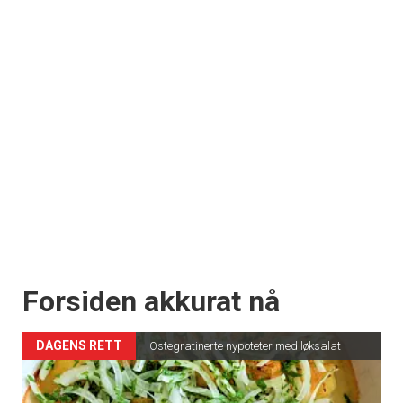
Forsiden akkurat nå
DAGENS RETT
Ostegratinerte nypoteter med løksalat