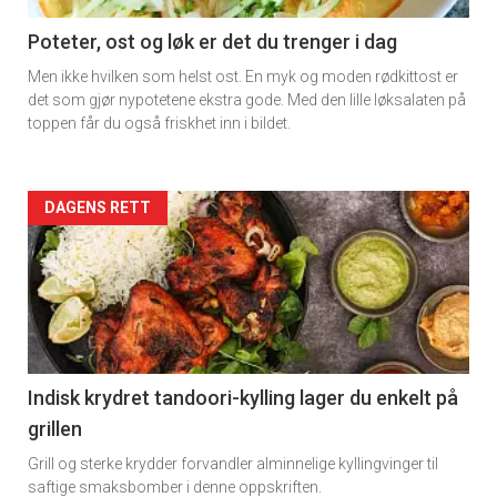
11
Poteter, ost og løk er det du trenger i dag
Men ikke hvilken som helst ost. En myk og moden rødkittost er
det som gjør nypotetene ekstra gode. Med den lille løksalaten på
toppen får du også friskhet inn i bildet.
Artikler
DAGENS RETT
detail
-
section
11
Indisk krydret tandoori-kylling lager du enkelt på
grillen
Dagens
Grill og sterke krydder forvandler alminnelige kyllingvinger til
rett
saftige smaksbomber i denne oppskriften.