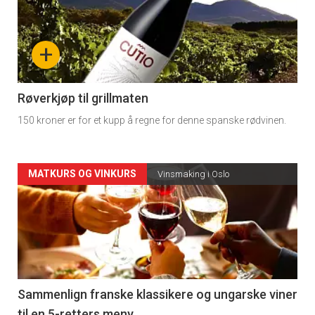
akkurat
nå
+
-
4
Røverkjøp til grillmaten
150 kroner er for et kupp å regne for denne spanske rødvinen.
Forsiden
MATKURS OG VINKURS
Vinsmaking i Oslo
akkurat
nå
-
5
Sammenlign franske klassikere og ungarske viner
til en 5-retters meny