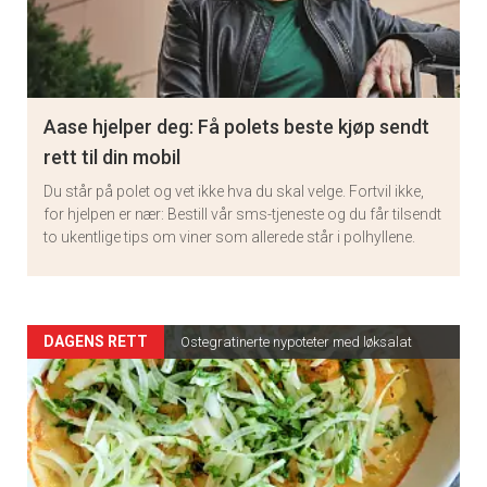
Aase hjelper deg: Få polets beste kjøp sendt
rett til din mobil
Du står på polet og vet ikke hva du skal velge. Fortvil ikke,
for hjelpen er nær: Bestill vår sms-tjeneste og du får tilsendt
to ukentlige tips om viner som allerede står i polhyllene.
Artikler
DAGENS RETT
Ostegratinerte nypoteter med løksalat
detail
-
section