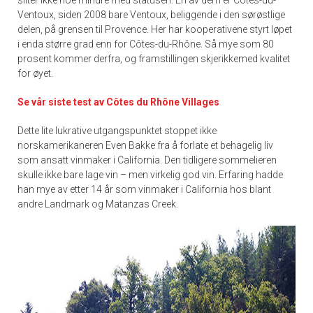
Ventoux, siden 2008 bare Ventoux, beliggende i den sørøstlige
delen, på grensen til Provence. Her har kooperativene styrt løpet
i enda større grad enn for Côtes-du-Rhône. Så mye som 80
prosent kommer derfra, og framstillingen skjerikkemed kvalitet
for øyet.
Se vår siste test av Côtes du Rhône Villages
Dette lite lukrative utgangspunktet stoppet ikke
norskamerikaneren Even Bakke fra å forlate et behagelig liv
som ansatt vinmaker i California. Den tidligere sommelieren
skulle ikke bare lage vin – men virkelig god vin. Erfaring hadde
han mye av etter 14 år som vinmaker i California hos blant
andre Landmark og Matanzas Creek.