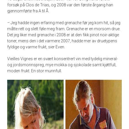
forsøk på Clos de Trias, og 2008 var den første årgang han
gjennomførte fra A til Å.
– Jeg hadde ingen erfaring med grenache før jeg kom hit, så jeg
måtte rett og slett føle meg fram. Grenache er en morsom drue.
Det jeg liker med grenache i 2008 er at den fikk pinot noir-aktige
toner, mens den i det varmere 2007, hadde mer av druetypens
fyldige og varme frukt, sier Even.
Vieilles Vignes er en svært konsentrert vin med tydelig mineral-
og jordsmonnspreg, mye mokka og sjokolade samt kjøttfull,
moden frukt. En stor munnfull.