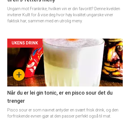
Ungarn mot Frankrike, hvilken vin er din favoritt? Denne kvelden
inviterer Kullt for å vise deg hvor høy kvalitet ungarske viner
faktisk har, sammen med en utrolig meny.
Forsiden
UKENS DRINK
akkurat
nå
+
-
6
Når du er lei gin tonic, er en pisco sour det du
trenger
Pisco sour er som navnet antyder en svært frisk drink, og den
forfriskende evnen gjør at den passer perfekt også til mat.