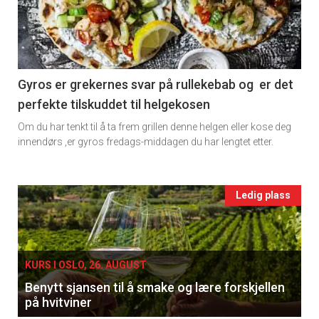
-
section
11
Gyros er grekernes svar på rullekebab og er det
perfekte tilskuddet til helgekosen
Ukens
Om du har tenkt til å ta frem grillen denne helgen eller kose deg
vin
innendørs ,er gyros fredags-middagen du har lengtet etter.
Events
Ledig plass
single
KURS I OSLO, 26. AUGUST
Benytt sjansen til å smake og lære forskjellen
på hvitviner