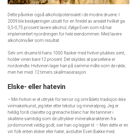
Dette påvirker også alkoholpotensialet i de modne druene. I
2009 ble beskjæringen utsatt for en firedel av arealet hvilket ga
0,5-0,75 prosent lavere alkohol, ifølge Even som nå har
implementert nyordningen for hele eiendommen. Med lavere
alkoholnivåer som resultat.
Selv om druene til hans 1000 flasker med hvitvin plukkes sent,
holder vinen bare 12 prosent. Det skyldes at parsellene er
nordvendte. Hvitvinen lager han på samme måte som de røde,
men her med 12 timers skallmaserasjon.
Elske- eller hatevin
– Min hvitvin er et uttrykk for terroir og områdets tradisjon ikke
vinmakerkunst, jeg leter etter tekstur og mineralpreg. Jeg er
heldig fordi clairette og grenache blanc har lite tanniner i
skallene samtidig som de uttrykker mineralkarakteren fra
jordsmonnet veldig godt, sier han og legger til: – Men dette er en
vin folk enten elsker eller hater, avslutter Even Bakke med.