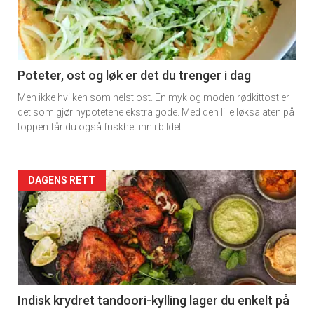
Poteter, ost og løk er det du trenger i dag
Men ikke hvilken som helst ost. En myk og moden rødkittost er
det som gjør nypotetene ekstra gode. Med den lille løksalaten på
toppen får du også friskhet inn i bildet.
Forsiden
DAGENS RETT
akkurat
nå
-
2
Indisk krydret tandoori-kylling lager du enkelt på