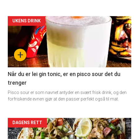
Artikler
UKENS DRINK
detail
-
+
section
11
Når du er lei gin tonic, er en pisco sour det du
trenger
Dagens
Pisco sour er som navnet antyder en svært frisk drink, og den
rett
forfriskende evnen gjør at den passer perfekt også til mat.
2
Artikler
DAGENS RETT
detail