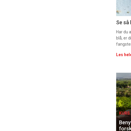
11
Uke
Se så 
vin
Har du 
blå, er
fangste
Les hel
Eve
sing
KURS 
Benyt
forsk