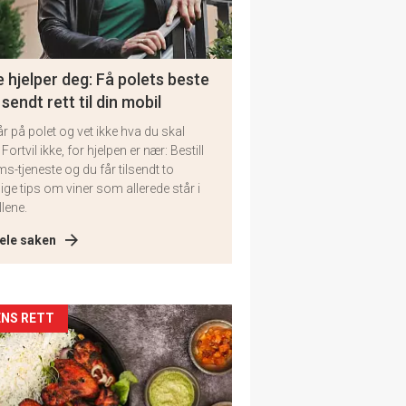
 hjelper deg: Få polets beste
 sendt rett til din mobil
år på polet og vet ikke hva du skal
 Fortvil ikke, for hjelpen er nær: Bestill
ms-tjeneste og du får tilsendt to
lige tips om viner som allerede står i
llene.
ele saken
kler
NS RETT
il