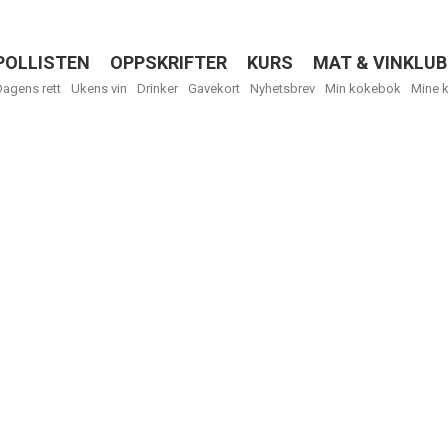
POLLISTEN
OPPSKRIFTER
KURS
MAT & VINKLUB
Menu
Dagens rett
Ukens vin
Drinker
Gavekort
Nyhetsbrev
Min kokebok
Mine 