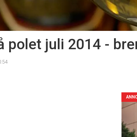
 polet juli 2014 - br
0:54
ANN