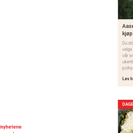
Aase
kjøp
Du st
velge.
vår s
ukent
polhy
Les h
Arti
DAGE
deta
lnyhetene
-