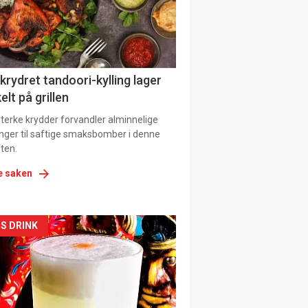
tion
 krydret tandoori-kylling lager
elt på grillen
 sterke krydder forvandler alminnelige
inger til saftige smaksbomber i denne
ten.
e saken
kler
S DRINK
il