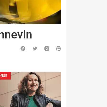
ennevin
ONSE