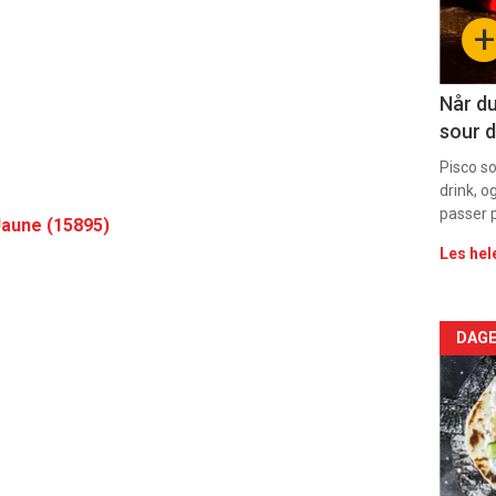
sec
+
11
Dag
Når du
sour d
rett
Pisco s
drink, o
passer p
Jaune (15895)
Les hel
Arti
DAGE
deta
-
sec