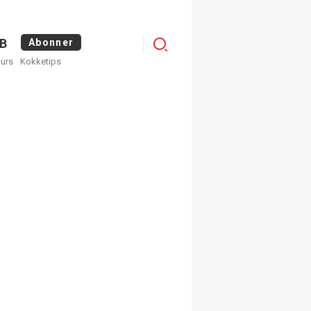
Logg
B
Abonner
kurs
Kokketips
inn