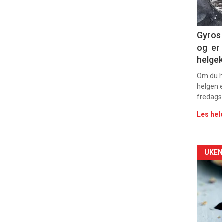
11
Dag
Gyros 
og er 
rett
helge
2
Om du ha
helgen e
fredags
Les hel
Arti
UKEN
deta
-
sec