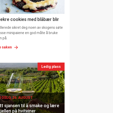
ns
lekre cookies med blåbær blir
allerede sikret deg noen av skogens søte
 disse minipaiene en god måte å bruke
n på.
e saken
nts
Ledig plass
le
I OSLO, 26. AUGUST
t sjansen til å smake og lære
jellen på hvitviner