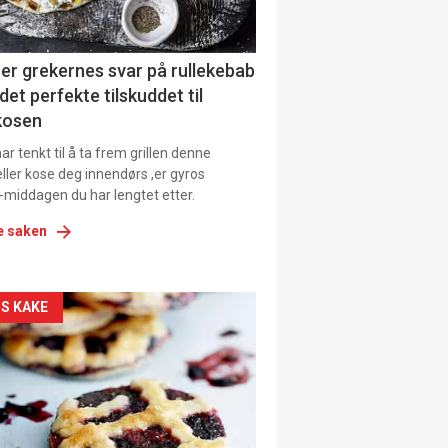
ens
er grekernes svar på rullekebab
det perfekte tilskuddet til
kosen
r tenkt til å ta frem grillen denne
ller kose deg innendørs ,er gyros
-middagen du har lengtet etter.
e saken
kler
S KAKE
il
tion