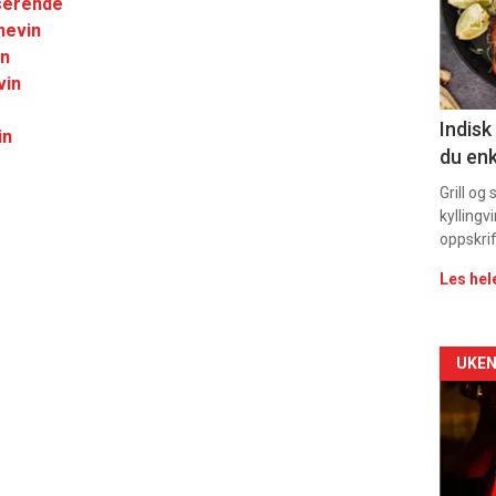
sserende
nevin
sec
in
11
vin
Indisk
in
du enk
Grill og
kyllingv
oppskrif
Les hel
Arti
UKEN
deta
-