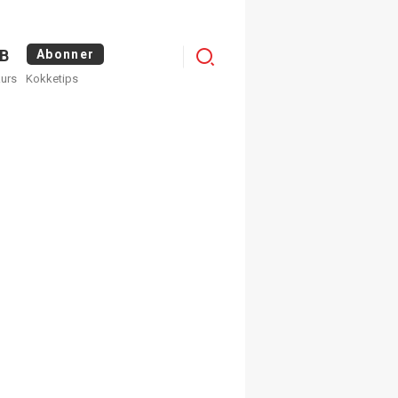
Logg
B
Abonner
kurs
Kokketips
inn
egistrer deg