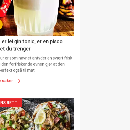
tion
 er lei gin tonic, er en pisco
et du trenger
our er som navnet antyder en svært frisk
g den forfriskende evnen gjør at den
erfekt også til mat.
e saken
kler
NS RETT
il