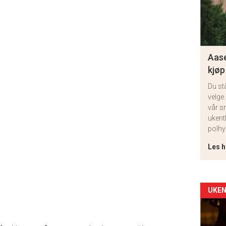
Aase
kjøp
Du st
velge.
vår s
ukent
polhy
Les h
Arti
UKEN
deta