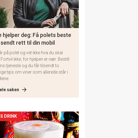
 hjelper deg: Få polets beste
 sendt rett til din mobil
år på polet og vet ikke hva du skal
 Fortvil ikke, for hjelpen er nær: Bestill
ms-tjeneste og du får tilsendt to
lige tips om viner som allerede står i
llene.
ele saken
kler
S DRINK
il