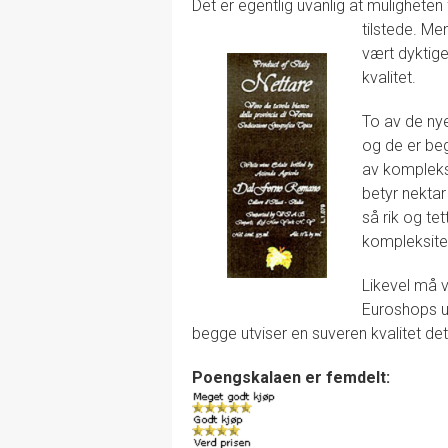
Det er egentlig uvanlig at muligheten
tilstede.
Men
vært dyktige
kvalitet.
To av de ny
og de er be
av kompleksi
betyr nektar
så rik og te
kompleksite
Likevel må 
Euroshops u
begge utviser en suveren kvalitet dette
Poengskalaen er femdelt: