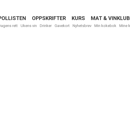
POLLISTEN
OPPSKRIFTER
KURS
MAT & VINKLUB
Menu
Dagens rett
Ukens vin
Drinker
Gavekort
Nyhetsbrev
Min kokebok
Mine 
R