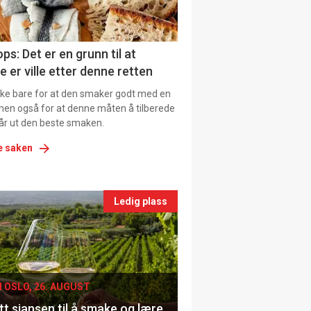
ns
ps: Det er en grunn til at
e er ville etter denne retten
ikke bare for at den smaker godt med en
men også for at denne måten å tilberede
får ut den beste smaken.
e saken
nts
Ledig plass
le
I OSLO, 26. AUGUST
t sjansen til å smake og lære