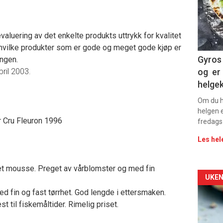
sec
valuering av det enkelte produkts uttrykk for kvalitet
11
av hvilke produkter som er gode og meget gode kjøp er
Dag
Gyros 
ngen.
pril 2003.
og er 
rett
helge
Om du ha
helgen e
r Cru Fleuron 1996
fredags
Les hel
et mousse. Preget av vårblomster og med fin
Arti
UKEN
ed fin og fast tørrhet. God lengde i ettersmaken.
deta
 til fiskemåltider. Rimelig priset.
-