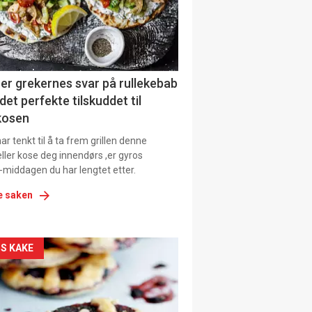
tion
ens
er grekernes svar på rullekebab
det perfekte tilskuddet til
kosen
r tenkt til å ta frem grillen denne
ller kose deg innendørs ,er gyros
-middagen du har lengtet etter.
e saken
kler
S KAKE
il