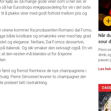
 for kjøp av så mange gode viner som vi her ser, er
-
 så har Euroshops innkjøpsavdeling for vin i det siste
 til å plukke viner med godt forhold mellom pris og
sec
+
11
e vinene kommer fra produsenten Romano dal Forno,
Når du
gge både kostbare og smaksrike viner med høy grad
sour d
tet og eleganse. Nettare, Dal Fornos dessertvin,
 på italiensk. Og slik smaker den selvsagt også. En vin
Pisco s
tt at den nesten må blandes ut for å kjenne
drink, o
ten.
passer p
Les hel
vi først og fremst fremheve de nye champagnene i
tvalg. Pierre Gimonnet leverer to champagner der
 prisleiet tatt i betraktning.
Arti
DAGE
deta
-