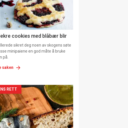
tion
ens
lekre cookies med blåbær blir
allerede sikret deg noen av skogens søte
 disse minipaiene en god måte å bruke
n på.
e saken
kler
NS RETT
il
tion