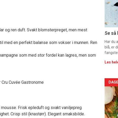
sec
11
klar og ren duft. Svakt blomsterpreget, men mest
Dag
Se så 
rett
Har du 
til med en perfekt balanse som vokser i munnen. Ren
blå, er
2
fangste
et champagne som med stor fordel kan lagres, men som
Les hel
Arti
er Cru Cuvée Gastronome
DAGE
deta
-
e mousse. Frisk epleduft og svakt vaniljepreg.
ghet. Crisp stil (knastørr). Elegant smaksbilde.
sec