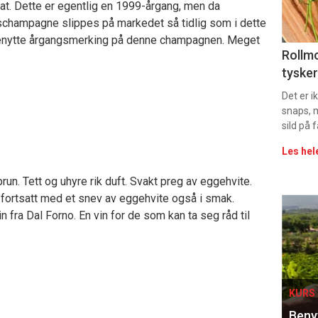
mat. Dette er egentlig en 1999-årgang, men da
11
ngschampagne slippes på markedet så tidlig som i dette
å benytte årgangsmerking på denne champagnen. Meget
Uke
Rollmo
tysker
vin
Det er 
snaps, 
sild på 
Les hel
un. Tett og uhyre rik duft. Svakt preg av eggehvite.
fortsatt med et snev av eggehvite også i smak.
Eve
n fra Dal Forno. En vin for de som kan ta seg råd til
sing
KURS 
Benyt