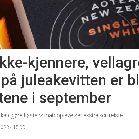
ikke-kjennere, vellag
på juleakevitten er b
tene i september
kan gjøre høstens matopplevelser ekstra kortreiste.
023 - 15:00
ster