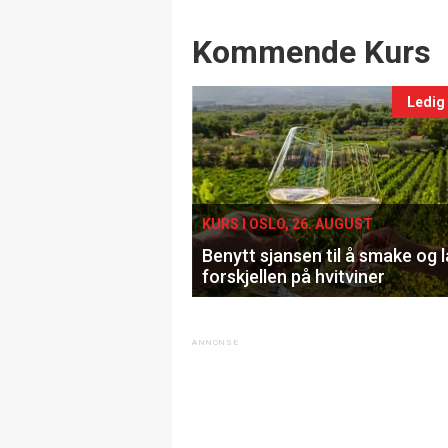
* Abonnementet fornyes automatisk til ordin
Abonnementsavgiften sparer du inn i det d
våre arrangementer, og ikke minst kan du l
Les mer om klubben her
Spørsmål an