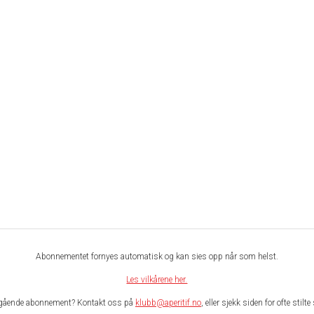
Komplett
Full tilgang til alle
plussartikler
Rabatt på kurs og
vinsmakinger
r
Vinanbefalinger, polnyheter
og tester
Rabatt på vinutstyr
Magasinet digitalt flere
ganger i året
Gratis onlinekurs
Magasinet Apéritif i posten
verdi 998,-
,-
KJØP 999.00,-/ ÅRLIG