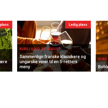
Legg til
ærpris etter 1 måned. Du står fritt til å kansellere, men det må gjøres før fornye
u tegner abonnement. Som abonnent får du lesestoff om mat og vin som du ikke fi
ese vårt populære magasin digitalt.
Abonnementet fornyes automatisk og kan sies opp når som helst.
Les vilkårene her.
gående abonnement? Kontakt oss på
klubb@aperitif.no
, eller sjekk siden for ofte stil