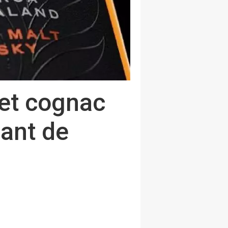
ret cognac
lant de