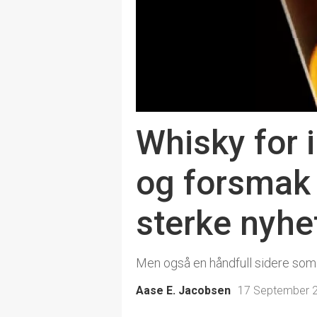
Whisky for 
og forsmak 
sterke nyhe
Men også en håndfull sidere som 
Aase E. Jacobsen
17 September 2
Apéritifs Mat- og vinklubb
Te