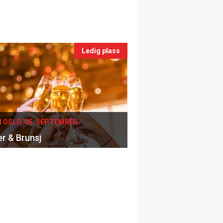
lsen.
nner andre steder. Du får rabatt på alle
te spørsmål
her
.