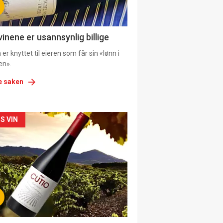
ens
vinene er usannsynlig billige
er knyttet til eieren som får sin «lønn i
en».
e saken
kler
S VIN
il
tion