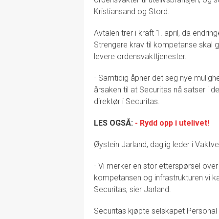
Kristiansand og Stord.
Avtalen trer i kraft 1. april, da endri
Strengere krav til kompetanse skal g
levere ordensvakttjenester.
- Samtidig åpner det seg nye mulighe
årsaken til at Securitas nå satser i 
direktør i Securitas.
LES OGSÅ:
- Rydd opp i utelivet!
Øystein Jarland, daglig leder i Vakt
- Vi merker en stor etterspørsel ove
kompetansen og infrastrukturen vi ka
Securitas, sier Jarland.
Securitas kjøpte selskapet Personal