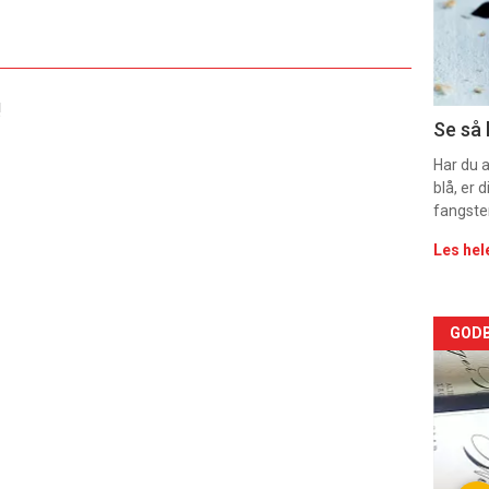
sec
11
!
Dag
Se så 
rett
Har du 
blå, er
fangste
Les hel
Arti
GODB
deta
-
sec