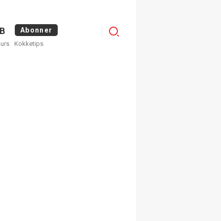
Logg
B
Abonner
kurs
Kokketips
inn