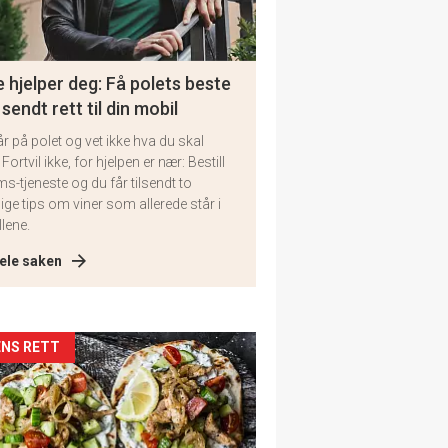
 hjelper deg: Få polets beste
 sendt rett til din mobil
år på polet og vet ikke hva du skal
 Fortvil ikke, for hjelpen er nær: Bestill
ms-tjeneste og du får tilsendt to
lige tips om viner som allerede står i
llene.
ele saken
kler
NS RETT
il