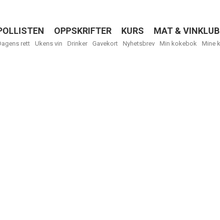
POLLISTEN
OPPSKRIFTER
KURS
MAT & VINKLUB
Menu
Dagens rett
Ukens vin
Drinker
Gavekort
Nyhetsbrev
Min kokebok
Mine 