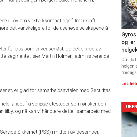
sec
11
ngene i Lov om vaktvirksomhet også trer i kraft.
jøre det vanskeligere for de useriøse selskapene å
Gyros 
og er 
ter for oss som driver seriøst, og det er noe av
helge
dette segmentet, sier Martin Holmen, administrerende
Om du ha
helgen e
fredags
Les hel
vesenet, er glad for samarbeidsavtalen med Securitas.
r hele landet fra seriøse utesteder som ønsker den
Arti
UKEN
n tilby, og nå kan vi håndtere dette i samarbeid med
deta
 Service Sikkerhet (PSS) i midten av desember.
-