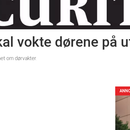
kal vokte dørene på u
et om dørvakter.
ANN