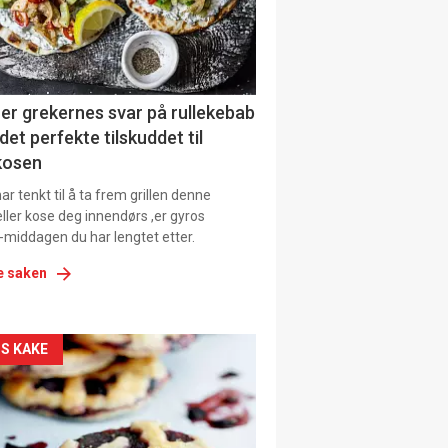
tion
er grekernes svar på rullekebab
det perfekte tilskuddet til
kosen
r tenkt til å ta frem grillen denne
ller kose deg innendørs ,er gyros
-middagen du har lengtet etter.
e saken
kler
S KAKE
il