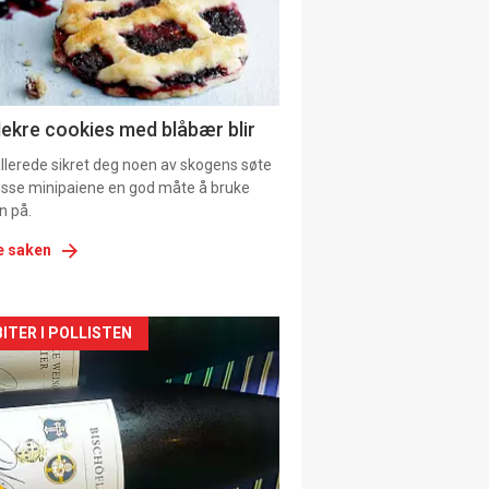
tion
ens
lekre cookies med blåbær blir
allerede sikret deg noen av skogens søte
 disse minipaiene en god måte å bruke
n på.
e saken
kler
ITER I POLLISTEN
il
tion