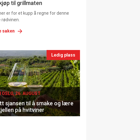
ns
jøp til grillmaten
er er for et kupp å regne for denne
 rødvinen.
e saken
nts
Ledig plass
le
I OSLO, 26. AUGUST
t sjansen til å smake og lære
jellen på hvitviner