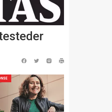
testeder
ONSE