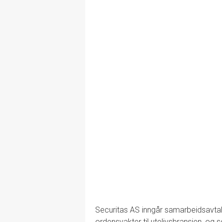
Securitas AS inngår samarbeidsavta
ordensvakter til utelivsbransjen, og 