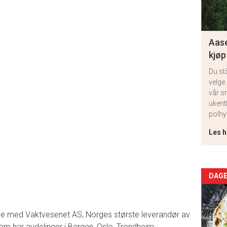
Aase
kjøp
Du st
velge.
vår s
ukent
polhy
Les h
Arti
DAGE
deta
le med Vaktvesenet AS, Norges største leverandør av
-
som har avdelinger i Bergen, Oslo, Trondheim,