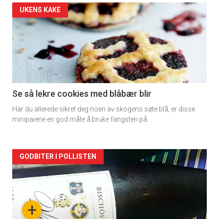
UKENS KAKE
Se så lekre cookies med blåbær blir
Har du allerede sikret deg noen av skogens søte blå, er disse
minipaiene en god måte å bruke fangsten på.
Forsiden
GODBITER I POLLISTEN
akkurat
nå
+