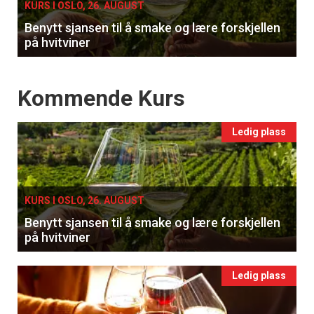
KURS I OSLO, 26. AUGUST
Benytt sjansen til å smake og lære forskjellen
på hvitviner
Events
Kommende Kurs
Ledig plass
KURS I OSLO, 26. AUGUST
Benytt sjansen til å smake og lære forskjellen
på hvitviner
Ledig plass