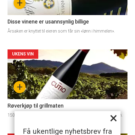
+
section
11
Disse vinene er usannsynlig billige
Årsaken er knyttet til eieren som får sin «lønn i himmelen».
Dagens
rett
Artikler
UKENS VIN
detail
-
+
section
11
Røverkjøp til grillmaten
×
150 kroner er for et kupp å regne for denne spanske rødvinen.
Dagens
rett
Få ukentlige nyhetsbrev fra