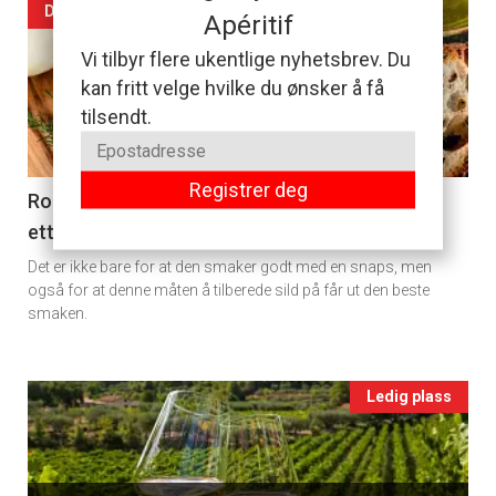
Artikler
DAGENS RETT
Apéritif
2
detail
Vi tilbyr flere ukentlige nyhetsbrev. Du
kan fritt velge hvilke du ønsker å få
-
tilsendt.
section
Registrer deg
11
Rollmops: Det er en grunn til at tyskere er ville
etter denne retten
Ukens
Det er ikke bare for at den smaker godt med en snaps, men
vin
også for at denne måten å tilberede sild på får ut den beste
smaken.
Events
Ledig plass
single