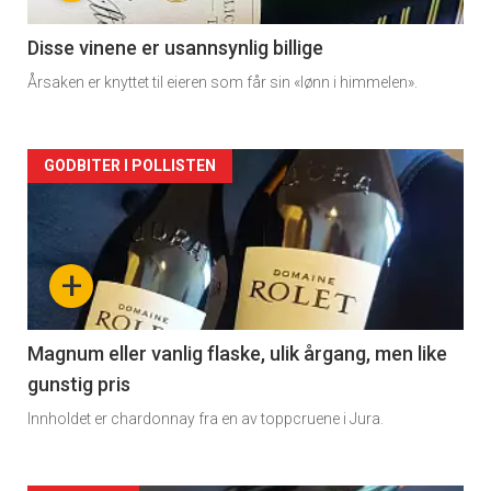
-
2
Disse vinene er usannsynlig billige
Årsaken er knyttet til eieren som får sin «lønn i himmelen».
Forsiden
GODBITER I POLLISTEN
akkurat
nå
+
-
3
Magnum eller vanlig flaske, ulik årgang, men like
gunstig pris
Innholdet er chardonnay fra en av toppcruene i Jura.