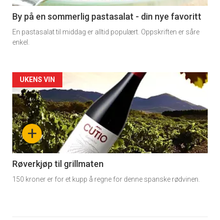
5
By på en sommerlig pastasalat - din nye favoritt
En pastasalat til middag er alltid populært. Oppskriften er såre
enkel.
Forsiden
UKENS VIN
akkurat
nå
+
-
6
Røverkjøp til grillmaten
150 kroner er for et kupp å regne for denne spanske rødvinen.