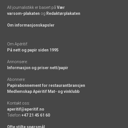
All journalistikk er basert på
Vær
varsom-plakaten
og
Redaktørplakaten
Om informasjonskapsler
Om Apéritif:
På nett og papir siden 1995
Annonsere:
Informasjon og priser nett/papir
Abonnere:
Papirabonnement for restaurantbransjen
Medlemskap Apéritif Mat- og vinklubb
Kontakt oss:
aperitif@aperitif.no
Telefon
+47 21 45 61 60
Ofte stilte spørsmål