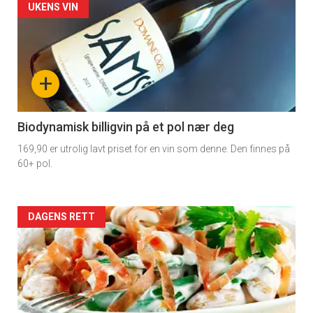
Forsiden
UKENS VIN
akkurat
nå
+
-
4
Biodynamisk billigvin på et pol nær deg
169,90 er utrolig lavt priset for en vin som denne. Den finnes på
60+ pol.
Forsiden
DAGENS RETT
akkurat
nå
-