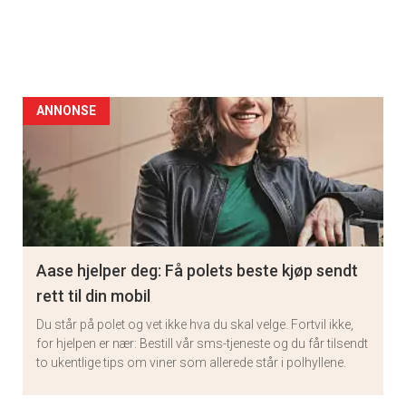
ANNONSE
Aase hjelper deg: Få polets beste kjøp sendt
rett til din mobil
Du står på polet og vet ikke hva du skal velge. Fortvil ikke,
for hjelpen er nær: Bestill vår sms-tjeneste og du får tilsendt
to ukentlige tips om viner som allerede står i polhyllene.