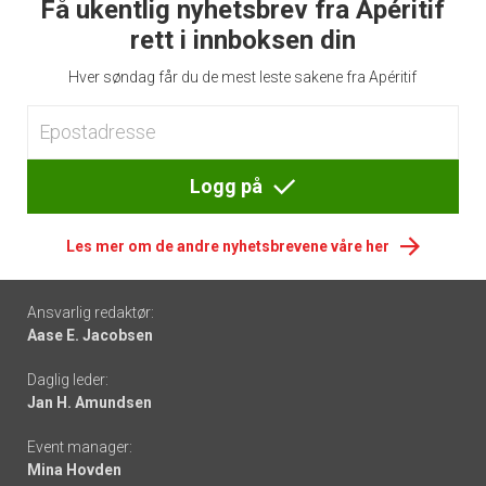
Få ukentlig nyhetsbrev fra Apéritif
rett i innboksen din
Hver søndag får du de mest leste sakene fra Apéritif
Logg på
Les mer om de andre nyhetsbrevene våre her
Footer
Ansvarlig redaktør:
Aase E. Jacobsen
-
Daglig leder:
links
Jan H. Amundsen
Event manager:
Mina Hovden