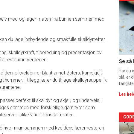
deta
du selv med og lager maten fra bunnen sammen med
-
sec
 kan du lage innbydende og smakfulle skalldyrretter.
11
agring, skalldyrkraft, tilberedning og presentasjon av
fra restaurantverdenen.
Se så 
Har du 
 denne kvelden, er blant annet østers, kamskjell,
blå, er
gt hummer. I tillegg lærer du å lage skalldyrsuppe lik
fangste
taurantene.
Les hel
ser perfekt til skalldyr og skjell, og underveis i
 lages sammen med forskjellige garnityrer som
i servert ulike viner tilpasset maten.
Arti
GODB
ltid hvor man sammen med kveldens læremestere i
deta