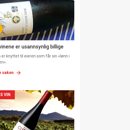
tion
ens
vinene er usannsynlig billige
er knyttet til eieren som får sin «lønn i
en».
e saken
kler
S VIN
il