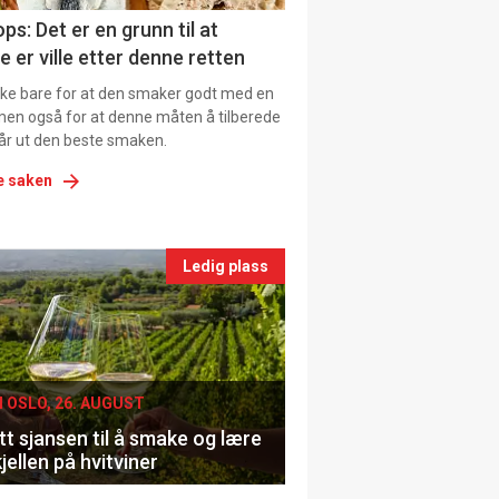
ns
ps: Det er en grunn til at
e er ville etter denne retten
ikke bare for at den smaker godt med en
men også for at denne måten å tilberede
får ut den beste smaken.
e saken
nts
Ledig plass
le
I OSLO, 26. AUGUST
t sjansen til å smake og lære
jellen på hvitviner