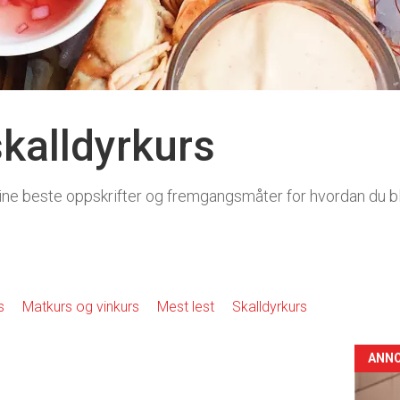
skalldyrkurs
ine beste oppskrifter og fremgangsmåter for hvordan du b
s
Matkurs og vinkurs
Mest lest
Skalldyrkurs
ANN