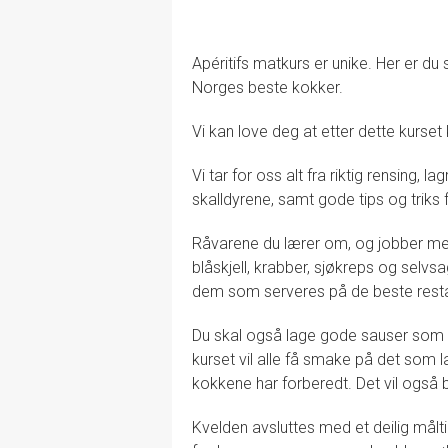
Apéritifs matkurs er unike. Her er 
Norges beste kokker.
Vi kan love deg at etter dette kurset
Vi tar for oss alt fra riktig rensing, l
skalldyrene, samt gode tips og triks 
Råvarene du lærer om, og jobber med
blåskjell, krabber, sjøkreps og selvsa
dem som serveres på de beste res
Du skal også lage gode sauser som pas
kurset vil alle få smake på det som
kokkene har forberedt. Det vil også bl
Kvelden avsluttes med et deilig må