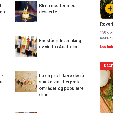
sec
l
Bli en mester med
+
11
den
desserter
Dag
Røverk
rett
150 kron
spanske
Enestående smaking
2
av vin fra Australia
Les hel
Arti
DAGE
t-
La en proff lære deg å
deta
du
smake vin - berømte
-
områder og populære
druer
sec
11