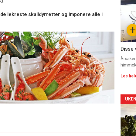
t.
-
 de lekreste skalldyrretter og imponere alle i
sec
+
11
Dag
Disse 
rett
Årsaken 
himmel
Les hel
Arti
UKEN
deta
-