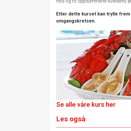
fred og ro oppsummerer kveldens øk
Etter dette kurset kan trylle frem
omgangskretsen.
Se alle våre kurs her
Les også