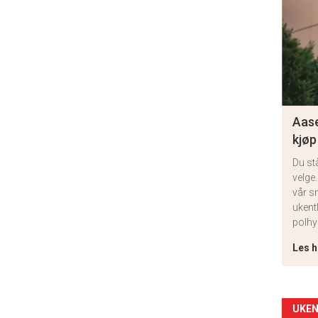
Aase
kjøp
Du st
velge.
vår s
ukent
polhy
Les h
Arti
UKEN