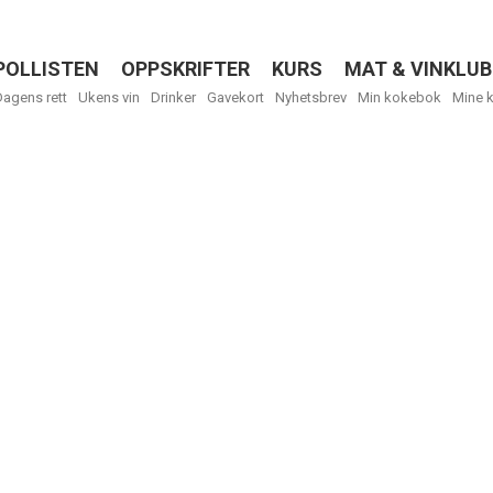
POLLISTEN
OPPSKRIFTER
KURS
MAT & VINKLUB
Menu
Dagens rett
Ukens vin
Drinker
Gavekort
Nyhetsbrev
Min kokebok
Mine 
Få ukentli
Vi tilbyr flere
kan fritt velge
tilsendt.
R