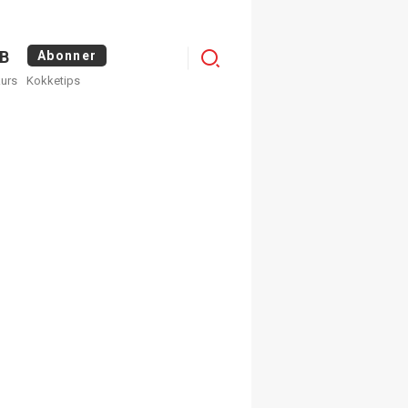
Logg
B
Abonner
kurs
Kokketips
inn
×
ge nyhetsbrev fra
Apéritif
 ukentlige nyhetsbrev. Du
 hvilke du ønsker å få
egistrer deg