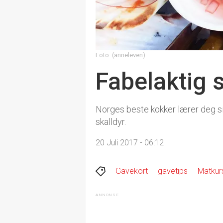
Foto: (anneleven)
Fabelaktig 
Norges beste kokker lærer deg s
skalldyr.
20 Juli 2017 - 06:12
Gavekort
gavetips
Matkur