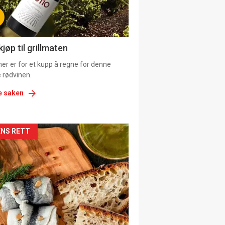
tion
ens
jøp til grillmaten
er er for et kupp å regne for denne
 rødvinen.
e saken
kler
NS RETT
il
tion