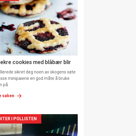
il
tion
lekre cookies med blåbær blir
allerede sikret deg noen av skogens søte
 disse minipaiene en god måte å bruke
n på.
e saken
kler
ITER I POLLISTEN
il