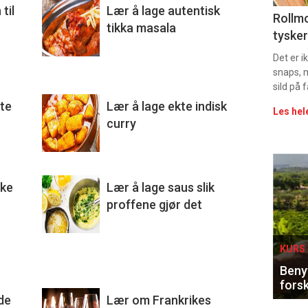
til
Lær å lage autentisk
Uke
Rollmo
tikka masala
tysker
vin
Det er 
snaps, 
sild på 
ste
Lær å lage ekte indisk
Les hel
curry
Eve
ske
Lær å lage saus slik
sing
proffene gjør det
KURS 
Benyt
forsk
de
Lær om Frankrikes