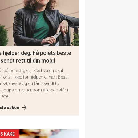
 hjelper deg: Få polets beste
 sendt rett til din mobil
år på polet og vet ikke hva du skal
 Fortvil ikke, for hjelpen er nær: Bestill
ms-tjeneste og du får tilsendt to
lige tips om viner som allerede står i
llene.
ele saken
kler
S KAKE