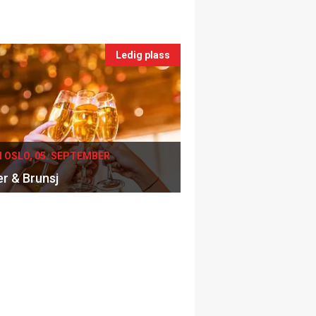
Ledig plass
I OSLO, 05. SEPTEMBER
er & Brunsj