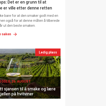
ns
ps: Det er en grunn til at
e er ville etter denne retten
ikke bare for at den smaker godt med en
men også for at denne måten å tilberede
får ut den beste smaken.
e saken
nts
Ledig plass
le
I OSLO, 26. AUGUST
t sjansen til å smake og lære
jellen på hvitviner