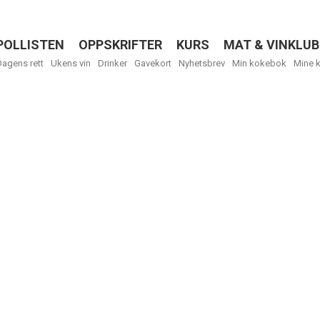
POLLISTEN
OPPSKRIFTER
KURS
MAT & VINKLUB
Menu
Dagens rett
Ukens vin
Drinker
Gavekort
Nyhetsbrev
Min kokebok
Mine 
R