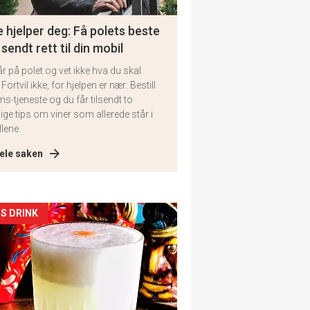
 hjelper deg: Få polets beste
 sendt rett til din mobil
år på polet og vet ikke hva du skal
 Fortvil ikke, for hjelpen er nær: Bestill
ms-tjeneste og du får tilsendt to
lige tips om viner som allerede står i
llene.
ele saken
kler
S DRINK
il
tion