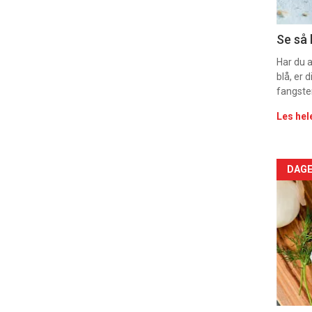
11
Dag
Se så 
rett
Har du 
blå, er
2
fangste
Les hel
Arti
DAGE
deta
-
sec
11