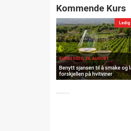
Events
Kommende Kurs
Ledig
KURS I OSLO, 26. AUGUST
Benytt sjansen til å smake og 
forskjellen på hvitviner