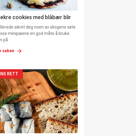
ens
lekre cookies med blåbær blir
allerede sikret deg noen av skogens søte
 disse minipaiene en god måte å bruke
n på.
e saken
kler
NS RETT
il
tion