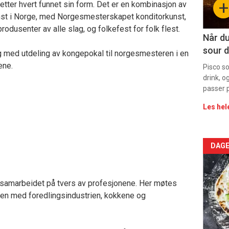
+
tter hvert funnet sin form. Det er en kombinasjon av
11
st i Norge, med Norgesmesterskapet konditorkunst,
rodusenter av alle slag, og folkefest for folk flest.
Når du
sour d
 med utdeling av kongepokal til norgesmesteren i en
ene.
Pisco s
drink, o
passer p
Les hel
Arti
DAGE
deta
 samarbeidet på tvers av profesjonene. Her møtes
-
mmen med foredlingsindustrien, kokkene og
sec