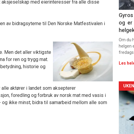
11
t aksjeselskap med eierinteresser fra alle disse
Dag
Gyros 
og er 
n av bidragsyterne til Den Norske Matfestivalen i
rett
helge
Om du ha
helgen e
. Men det aller viktigste
fredags
na for ren og trygg mat.
Les hel
betydning, historie og
Arti
UKEN
 alle aktører i landet som aksepterer
jon, foredling og forbruk av norsk mat med vasis i
deta
,- og ikke minst; bidra til samarbeid mellom alle som
-
sec