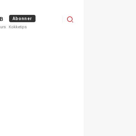
Logg
B
Abonner
kurs
Kokketips
inn
egistrer deg