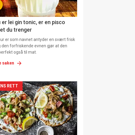
 er lei gin tonic, er en pisco
et du trenger
our er som navnet antyder en svært frisk
g den forfriskende evnen gjør at den
erfekt også til mat.
e saken
kler
NS RETT
il
tion