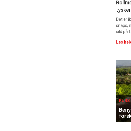
Uke
Rollmo
tysker
vin
Det er 
snaps, 
sild på 
Les hel
Eve
sing
KURS 
Benyt
forsk