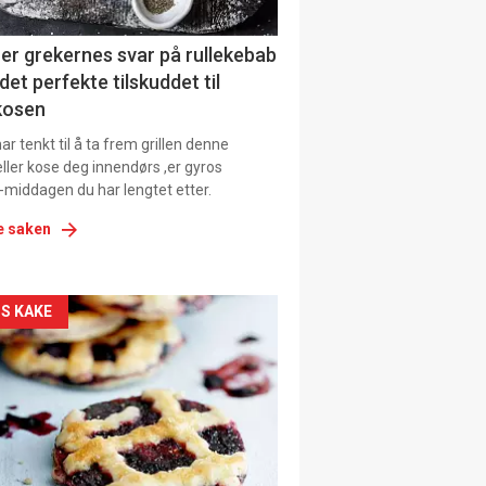
ens
er grekernes svar på rullekebab
det perfekte tilskuddet til
kosen
r tenkt til å ta frem grillen denne
ller kose deg innendørs ,er gyros
-middagen du har lengtet etter.
e saken
kler
S KAKE
il
tion