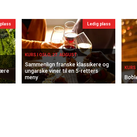
 plass
Ledig plass
KURS I OSLO, 27. AUGUST
Sammenlign franske klassikere og
KURS 
lære
ungarske viner til en 5-retters
meny
Bobl