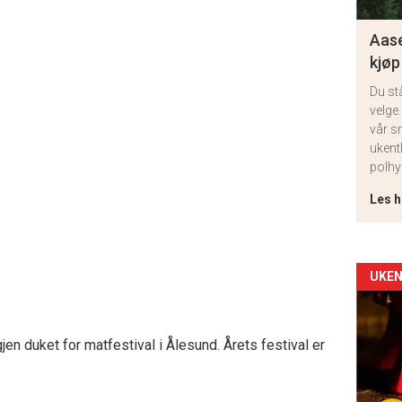
Aase
kjøp
Du st
velge.
vår s
ukent
polhy
Les h
Arti
UKEN
deta
gjen duket for matfestival i Ålesund. Årets festival er
-
sec