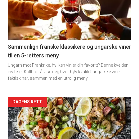
akkurat
nå
-
5
Sammenlign franske klassikere og ungarske viner
til en 5-retters meny
Ungarn mot Frankrike, hvilken vin er din favoritt? Denne kvelden
inviterer Kullt for å vise deg hvor høy kvalitet ungarske viner
faktisk har, sammen med en utrolig meny.
Forsiden
DAGENS RETT
akkurat
nå