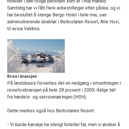
hoteller i den rolige perioden som er i mai måned.
Samtidig har vi fått flere avbestillinger etter påske, og vi
har besluttet å stenge Bergo Hotel i hele mai, sier
administrerende direktør i Beitostølen Resort, Atle Hovi,
til avisa Valdres.
Krise i bransjen
På landsbasis forventes det en nedgang i omsetningen i
reiselivsbransjen på hele 28 prosent i 2009, ifølge tall
fra handels- og servicenæringen (HSH).
Dette merkes også hos Beitostølen Resort.
- Vi burde kanskje ha stengt hotellet før, men vi ønsker å