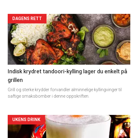
Artikler
DAGENS RETT
detail
-
section
11
Indisk krydret tandoori-kylling lager du enkelt på
grillen
Grill og sterke krydder forvandler alminnelige kyllingvinger til
saftige smaksbomber i denne oppskriften.
Artikler
UKENS DRINK
detail