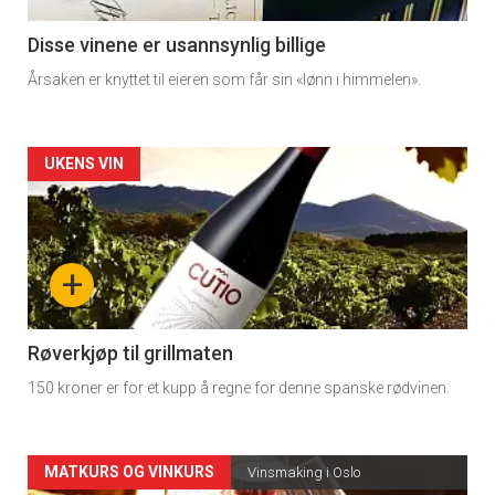
-
3
Disse vinene er usannsynlig billige
Årsaken er knyttet til eieren som får sin «lønn i himmelen».
Forsiden
UKENS VIN
akkurat
nå
+
-
4
Røverkjøp til grillmaten
150 kroner er for et kupp å regne for denne spanske rødvinen.
Forsiden
MATKURS OG VINKURS
Vinsmaking i Oslo