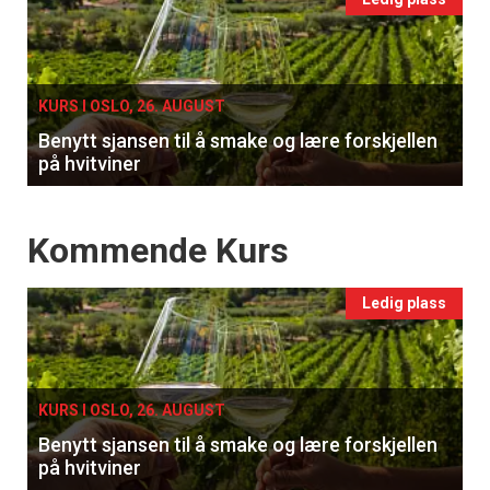
Events
single
KURS I OSLO, 26. AUGUST
Benytt sjansen til å smake og lære forskjellen
på hvitviner
Events
Kommende Kurs
Ledig plass
KURS I OSLO, 26. AUGUST
Benytt sjansen til å smake og lære forskjellen
på hvitviner