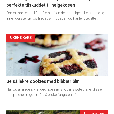
perfekte tilskuddet til helgekosen
Dagens
Om du har tenkt til å ta frem grillen denne helgen eller kose deg
rett
innendørs ,er gyros fredags-middagen du har lengtet etter.
2
Artikler
UKENS KAKE
detail
-
section
11
Se så lekre cookies med blåbær blir
Har du allerede sikret deg noen av skogens søte blå, er disse
Ukens
minipaiene en god måte å bruke fangsten på.
vin
Ledig plass