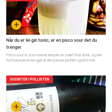
akkurat
nå
+
-
2
Når du er lei gin tonic, er en pisco sour det du
trenger
Pisco sour er som navnet antyder en svært frisk drink, og den
forfriskende evnen gjør at den passer perfekt også til mat.
Forsiden
GODBITER I POLLISTEN
akkurat
nå
+