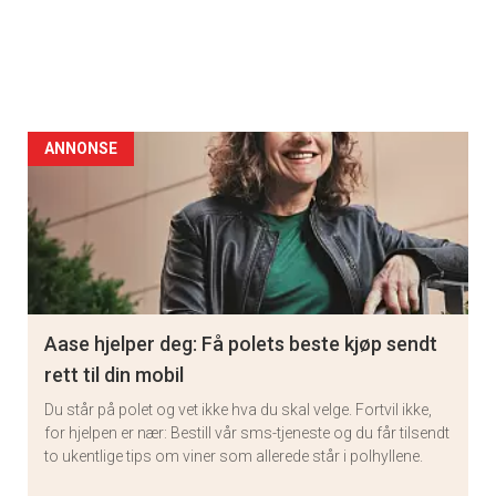
ANNONSE
Aase hjelper deg: Få polets beste kjøp sendt
rett til din mobil
Du står på polet og vet ikke hva du skal velge. Fortvil ikke,
for hjelpen er nær: Bestill vår sms-tjeneste og du får tilsendt
to ukentlige tips om viner som allerede står i polhyllene.