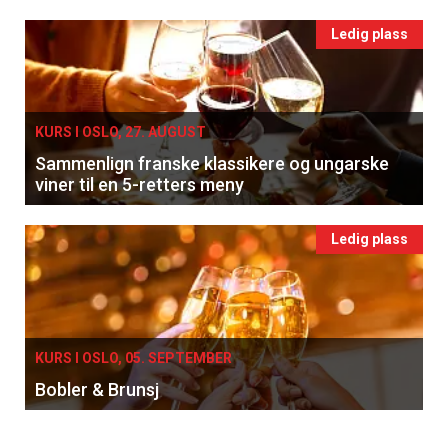
Ledig plass
KURS I OSLO, 27. AUGUST
Sammenlign franske klassikere og ungarske
viner til en 5-retters meny
Ledig plass
×
Få ukentlige nyhetsbrev fra
Apéritif
KURS I OSLO, 05. SEPTEMBER
Vi tilbyr flere ukentlige nyhetsbrev. Du
Bobler & Brunsj
kan fritt velge hvilke du ønsker å få
tilsendt.