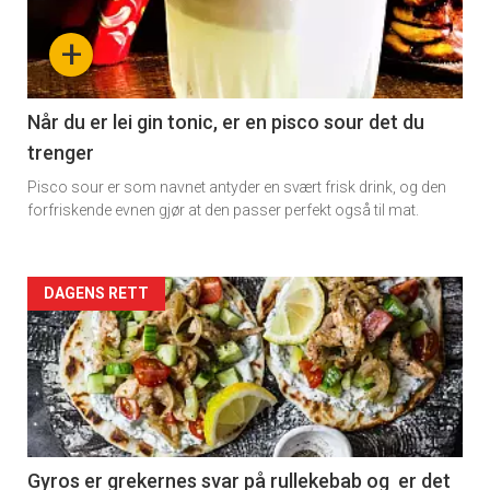
-
+
section
11
Når du er lei gin tonic, er en pisco sour det du
trenger
Dagens
Pisco sour er som navnet antyder en svært frisk drink, og den
rett
forfriskende evnen gjør at den passer perfekt også til mat.
Artikler
DAGENS RETT
detail
-
section
11
Gyros er grekernes svar på rullekebab og er det