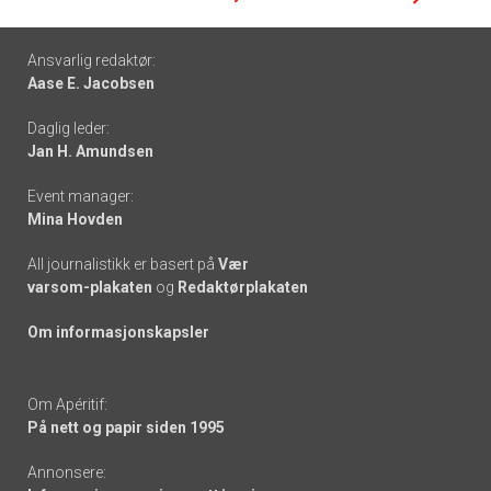
Footer
Ansvarlig redaktør:
Aase E. Jacobsen
-
Daglig leder:
links
Jan H. Amundsen
Event manager:
Mina Hovden
All journalistikk er basert på
Vær
varsom-plakaten
og
Redaktørplakaten
Om informasjonskapsler
Om Apéritif:
På nett og papir siden 1995
Annonsere: