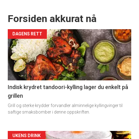
Forsiden akkurat nå
DAGENS RETT
Indisk krydret tandoori-kylling lager du enkelt på
grillen
Grill og sterke krydder forvandler alminnelige kyllingvinger til
saftige smaksbomber i denne oppskriften.
Forsiden
UKENS DRINK