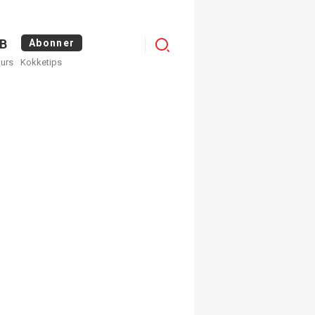
Logg
B
Abonner
kurs
Kokketips
inn
egistrer deg