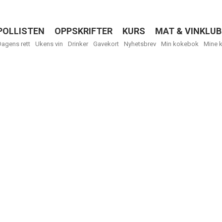
POLLISTEN
OPPSKRIFTER
KURS
MAT & VINKLUB
Menu
Dagens rett
Ukens vin
Drinker
Gavekort
Nyhetsbrev
Min kokebok
Mine 
R