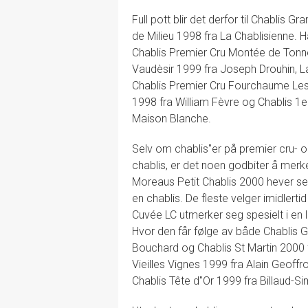
Full pott blir det derfor til Chablis
de Milieu 1998 fra La Chablisienne. Ha
Chablis Premier Cru Montée de Tonne
Vaudèsir 1999 fra Joseph Drouhin, 
Chablis Premier Cru Fourchaume Les
1998 fra William Fèvre og Chablis 1e
Maison Blanche.
Selv om chablis''er på premier cru- o
chablis, er det noen godbiter å mer
Moreaus Petit Chablis 2000 hever seg
en chablis. De fleste velger imidlerti
Cuvée LC utmerker seg spesielt i e
Hvor den får følge av både Chablis G
Bouchard og Chablis St Martin 2000 
Vieilles Vignes 1999 fra Alain Geoffr
Chablis Tête d''Or 1999 fra Billaud-S