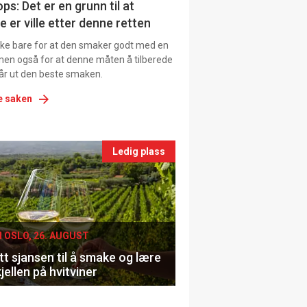
ns
ps: Det er en grunn til at
e er ville etter denne retten
ikke bare for at den smaker godt med en
men også for at denne måten å tilberede
får ut den beste smaken.
e saken
nts
Ledig plass
le
I OSLO, 26. AUGUST
t sjansen til å smake og lære
jellen på hvitviner