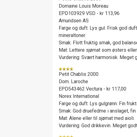
Domaine Louis Moreau
EPD103929 VSD - kr 113,96
Amundsen AS
Farge og duft: Lys gul. Frisk god duf
mineraltoner.
Smak: Flott fruktig smak, god balanse
Mat: Lettere sjømat som østers eller 
Vurdering: Svært harmonisk. Meget g
Petit Chablis 2000
Dom. Laroche
EPD543462 Vectura - kr 117,00
Norex International
Farge og duft: Lys gulgrønn. Fin fruk
Smak: God druefedme i anslaget, fin f
Mat: Alene eller til sjømat med aioli.
Vurdering: God drikkevin. Meget godt