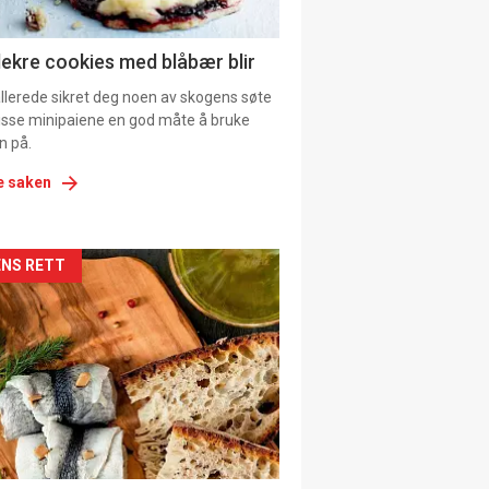
ens
lekre cookies med blåbær blir
allerede sikret deg noen av skogens søte
 disse minipaiene en god måte å bruke
n på.
e saken
kler
NS RETT
il
tion