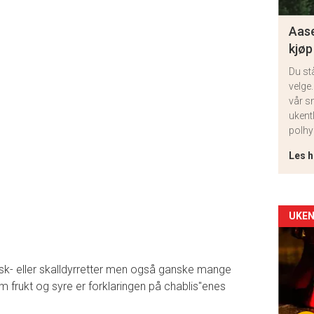
Aase
kjøp
Du st
velge.
vår s
ukent
polhy
Les h
Arti
UKEN
deta
fisk- eller skalldyrretter men også ganske mange
-
 frukt og syre er forklaringen på chablis''enes
sec