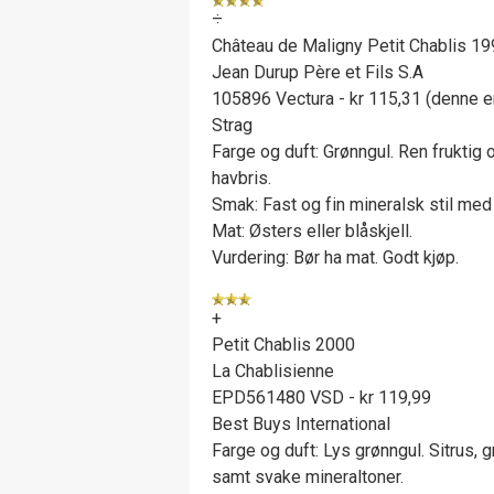
÷
Château de Maligny Petit Chablis 1
Jean Durup Père et Fils S.A
105896 Vectura - kr 115,31 (denne er
Strag
Farge og duft: Grønngul. Ren fruktig o
havbris.
Smak: Fast og fin mineralsk stil med
Mat: Østers eller blåskjell.
Vurdering: Bør ha mat. Godt kjøp.
+
Petit Chablis 2000
La Chablisienne
EPD561480 VSD - kr 119,99
Best Buys International
Farge og duft: Lys grønngul. Sitrus, 
samt svake mineraltoner.