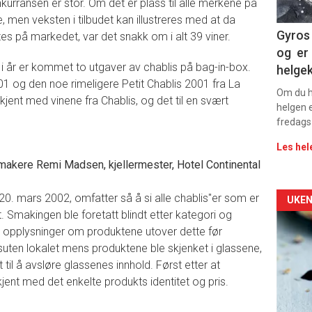
11
kurransen er stor. Om det er plass til alle merkene på
se, men veksten i tilbudet kan illustreres med at da
Dag
Gyros 
tes på markedet, var det snakk om i alt 39 viner.
og er 
rett
i i år er kommet to utgaver av chablis på bag-in-box.
helge
1 og den noe rimeligere Petit Chablis 2001 fra La
Om du ha
kjent med vinene fra Chablis, og det til en svært
helgen e
fredags
Les hel
makere Remi Madsen, kjellermester, Hotel Continental
0. mars 2002, omfatter så å si alle chablis''er som er
Arti
UKEN
t. Smakingen ble foretatt blindt etter kategori og
deta
n opplysninger om produktene utover dette før
uten lokalet mens produktene ble skjenket i glassene,
-
t til å avsløre glassenes innhold. Først etter at
kjent med det enkelte produkts identitet og pris.
sec