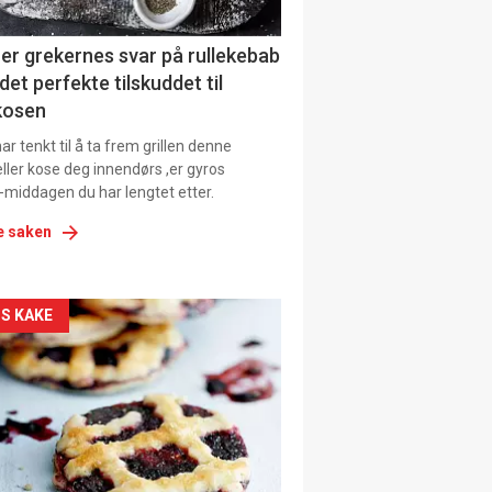
ens
er grekernes svar på rullekebab
det perfekte tilskuddet til
kosen
r tenkt til å ta frem grillen denne
ller kose deg innendørs ,er gyros
-middagen du har lengtet etter.
e saken
kler
S KAKE
il
tion