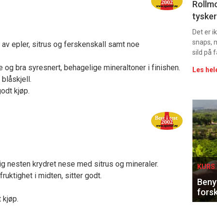
Uke
Rollmo
tysker
vin
Det er 
snaps, 
t av epler, sitrus og ferskenskall samt noe
sild på 
 og bra syresnert, behagelige mineraltoner i finishen.
Les hel
blåskjell.
odt kjøp.
Eve
sing
tig nesten krydret nese med sitrus og mineraler.
KURS 
ruktighet i midten, sitter godt.
Benyt
forsk
 kjøp.