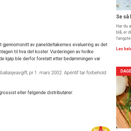
11
Dag
Se så 
rett
Har du 
blå, er
2
fangste
t gjennomsnitt av paneldeltakernes evaluering av det
Les hel
tagen til hva det koster. Vurderingen av hvilke
 kjøp ble derfor foretatt etter bedømmingen var
Arti
DAGE
ballasjeavgift, pr 1. mars 2002. Apéritif tar forbehold
deta
rossist eller følgende distributører:
-
sec
11