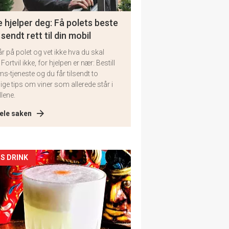
 hjelper deg: Få polets beste
 sendt rett til din mobil
år på polet og vet ikke hva du skal
 Fortvil ikke, for hjelpen er nær: Bestill
ms-tjeneste og du får tilsendt to
lige tips om viner som allerede står i
llene.
ele saken
kler
S DRINK
il
tion