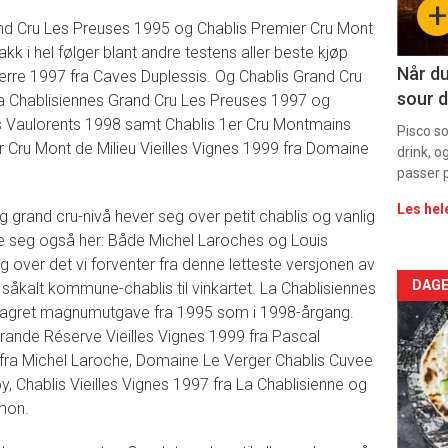
+
11
 Grand Cru Les Preuses 1995 og Chablis Premier Cru Mont
kk i hel følger blant andre testens aller beste kjøp
Når du
rre 1997 fra Caves Duplessis. Og Chablis Grand Cru
sour d
La Chablisiennes Grand Cru Les Preuses 1997 og
 Vaulorents 1998 samt Chablis 1er Cru Montmains
Pisco s
r Cru Mont de Milieu Vieilles Vignes 1999 fra Domaine
drink, o
passer p
Les hel
g grand cru-nivå hever seg over petit chablis og vanlig
ke seg også her: Både Michel Laroches og Louis
 over det vi forventer fra denne letteste versjonen av
Arti
DAGE
d såkalt kommune-chablis til vinkartet. La Chablisiennes
n lagret magnumutgave fra 1995 som i 1998-årgang.
deta
rande Réserve Vieilles Vignes 1999 fra Pascal
fra Michel Laroche, Domaine Le Verger Chablis Cuvee
-
oy, Chablis Vieilles Vignes 1997 fra La Chablisienne og
imon.
sec