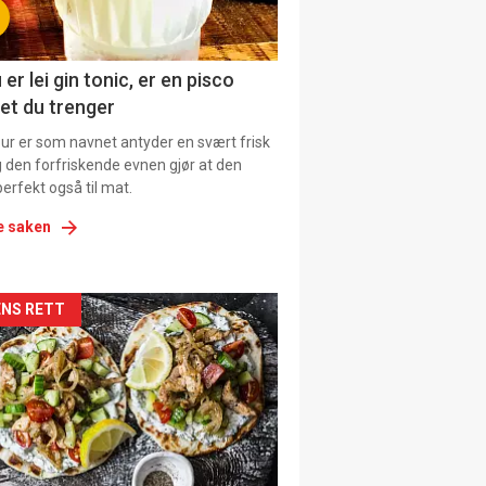
 er lei gin tonic, er en pisco
et du trenger
our er som navnet antyder en svært frisk
g den forfriskende evnen gjør at den
erfekt også til mat.
e saken
kler
NS RETT
il
tion