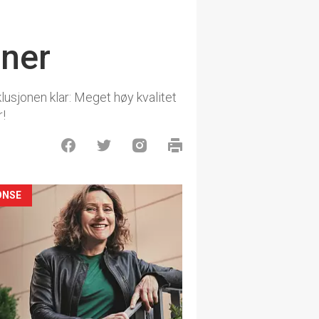
iner
nklusjonen klar: Meget høy kvalitet
r!
ONSE