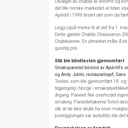
Utvalget av chablis er enormt og kon
det lille norske markedet vil tiden vi
Apéritif i 1999 testet det som da fan
Legg også merke til at det fra 1. ma
Dette gjelder Chablis Chausseron 200
Chablisienne. En utmerket måte å bli 
gunstig pris.
Slik ble blindtesten gjennomført
Smakspanelet bestod av Apéritifs s
og Andy Juhlin, restaurantsjef, Sans.
Testen, som ble gjennomført 18. og 2
tilgjengelig i Norge i smaksøyeblikke
årgang. Panelet fikk overhodet inge
smaking. Paneldeltakerne forlot dess
slik at de ikke skulle ha noen mulighe
poenggivingen var avsluttet, ble det 