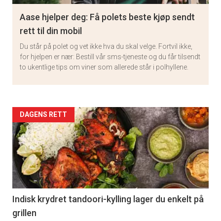
Aase hjelper deg: Få polets beste kjøp sendt
rett til din mobil
Du står på polet og vet ikke hva du skal velge. Fortvil ikke,
for hjelpen er nær: Bestill vår sms-tjeneste og du får tilsendt
to ukentlige tips om viner som allerede står i polhyllene.
Artikler
DAGENS RETT
detail
-
section
11
Indisk krydret tandoori-kylling lager du enkelt på
grillen