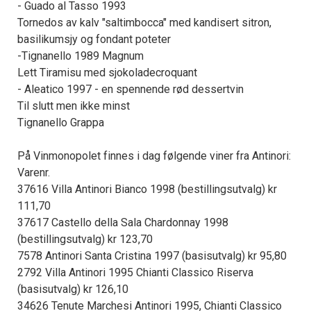
- Guado al Tasso 1993
Tornedos av kalv "saltimbocca" med kandisert sitron,
basilikumsjy og fondant poteter
-Tignanello 1989 Magnum
Lett Tiramisu med sjokoladecroquant
- Aleatico 1997 - en spennende rød dessertvin
Til slutt men ikke minst
Tignanello Grappa
På Vinmonopolet finnes i dag følgende viner fra Antinori:
Varenr.
37616 Villa Antinori Bianco 1998 (bestillingsutvalg) kr
111,70
37617 Castello della Sala Chardonnay 1998
(bestillingsutvalg) kr 123,70
7578 Antinori Santa Cristina 1997 (basisutvalg) kr 95,80
2792 Villa Antinori 1995 Chianti Classico Riserva
(basisutvalg) kr 126,10
34626 Tenute Marchesi Antinori 1995, Chianti Classico