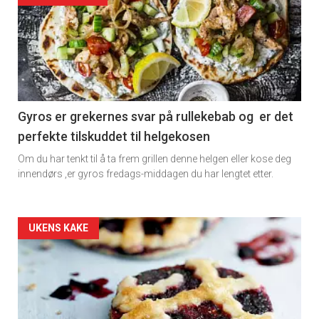
detail
-
section
11
Gyros er grekernes svar på rullekebab og er det
perfekte tilskuddet til helgekosen
Dagens
Om du har tenkt til å ta frem grillen denne helgen eller kose deg
rett
innendørs ,er gyros fredags-middagen du har lengtet etter.
2
Artikler
UKENS KAKE
detail
-