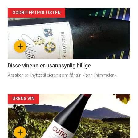
Forsiden
GODBITER I POLLISTEN
akkurat
nå
+
-
3
Disse vinene er usannsynlig billige
Årsaken er knyttet til eieren som får sin «lønn i himmelen».
Forsiden
UKENS VIN
akkurat
nå
+