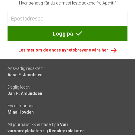
Hver søndag får du de mest leste sakene fra Apéritif
Logg på
Les mer om de andre nyhetsbrevene våre her
Footer
Ansvarlig redaktør:
Aase E. Jacobsen
-
Daglig leder:
links
Jan H. Amundsen
Event manager:
Mina Hovden
All journalistikk er basert på
Vær
varsom-plakaten
og
Redaktørplakaten