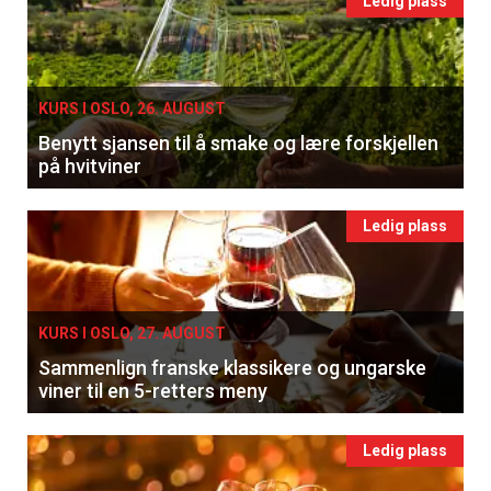
Ledig plass
KURS I OSLO, 26. AUGUST
Benytt sjansen til å smake og lære forskjellen
på hvitviner
Ledig plass
KURS I OSLO, 27. AUGUST
Sammenlign franske klassikere og ungarske
viner til en 5-retters meny
Ledig plass