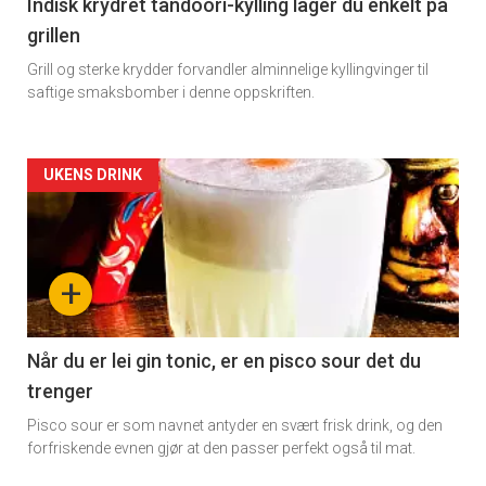
Indisk krydret tandoori-kylling lager du enkelt på
grillen
Grill og sterke krydder forvandler alminnelige kyllingvinger til
saftige smaksbomber i denne oppskriften.
Forsiden
UKENS DRINK
akkurat
nå
+
-
2
Når du er lei gin tonic, er en pisco sour det du
trenger
Pisco sour er som navnet antyder en svært frisk drink, og den
forfriskende evnen gjør at den passer perfekt også til mat.