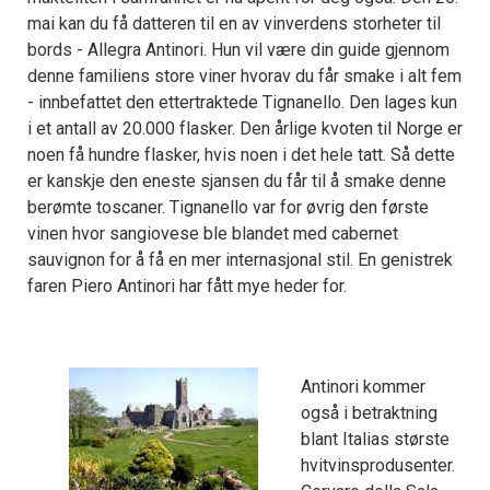
mai kan du få datteren til en av vinverdens storheter til
bords - Allegra Antinori. Hun vil være din guide gjennom
denne familiens store viner hvorav du får smake i alt fem
- innbefattet den ettertraktede Tignanello. Den lages kun
i et antall av 20.000 flasker. Den årlige kvoten til Norge er
noen få hundre flasker, hvis noen i det hele tatt. Så dette
er kanskje den eneste sjansen du får til å smake denne
berømte toscaner. Tignanello var for øvrig den første
vinen hvor sangiovese ble blandet med cabernet
sauvignon for å få en mer internasjonal stil. En genistrek
faren Piero Antinori har fått mye heder for.
Antinori kommer
også i betraktning
blant Italias største
hvitvinsprodusenter.