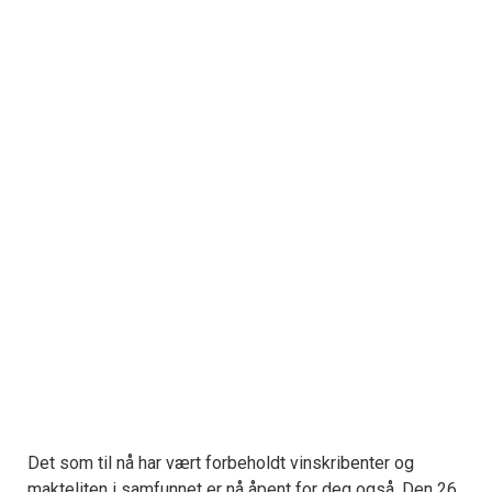
Det som til nå har vært forbeholdt vinskribenter og
makteliten i samfunnet er nå åpent for deg også. Den 26.