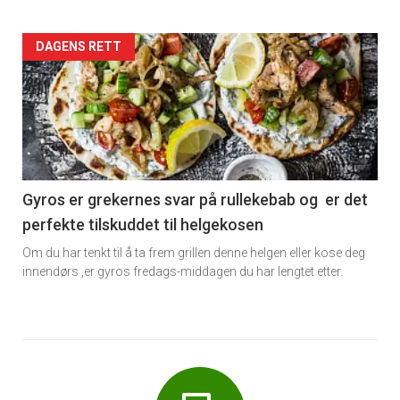
Forsiden
DAGENS RETT
akkurat
nå
-
6
Gyros er grekernes svar på rullekebab og er det
perfekte tilskuddet til helgekosen
Om du har tenkt til å ta frem grillen denne helgen eller kose deg
innendørs ,er gyros fredags-middagen du har lengtet etter.