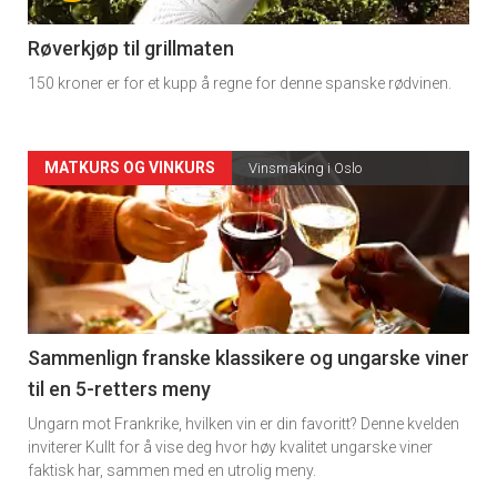
-
4
Røverkjøp til grillmaten
150 kroner er for et kupp å regne for denne spanske rødvinen.
Forsiden
MATKURS OG VINKURS
Vinsmaking i Oslo
akkurat
nå
-
5
Sammenlign franske klassikere og ungarske viner
til en 5-retters meny
Ungarn mot Frankrike, hvilken vin er din favoritt? Denne kvelden
inviterer Kullt for å vise deg hvor høy kvalitet ungarske viner
faktisk har, sammen med en utrolig meny.