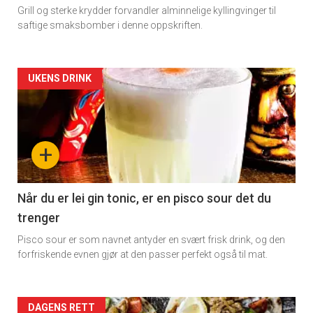
Grill og sterke krydder forvandler alminnelige kyllingvinger til
saftige smaksbomber i denne oppskriften.
Artikler
UKENS DRINK
detail
-
+
section
11
Når du er lei gin tonic, er en pisco sour det du
trenger
Dagens
Pisco sour er som navnet antyder en svært frisk drink, og den
rett
forfriskende evnen gjør at den passer perfekt også til mat.
Artikler
DAGENS RETT