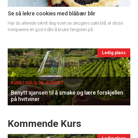
section
11
Se så lekre cookies med blåbær blir
Har du allerede sikret deg noen av skogens søte blå, er disse
Ukens
minipaiene en god måte å bruke fangsten på.
vin
Events
Ledig plass
single
KURS I OSLO, 26. AUGUST
Benytt sjansen til å smake og lære forskjellen
på hvitviner
Events
Kommende Kurs