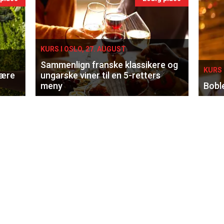
KURS I OSLO, 27. AUGUST
Sammenlign franske klassikere og
KURS 
lære
ungarske viner til en 5-retters
meny
Bobl