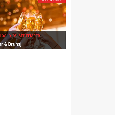
I OSLO, 05. SEPTEMBER
er & Brunsj