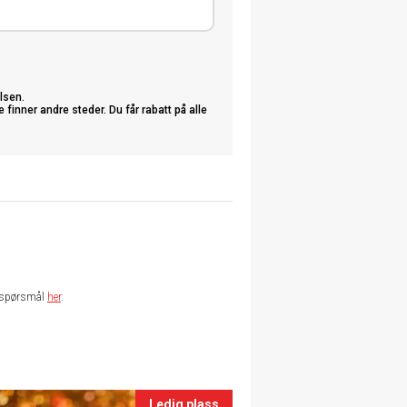
lsen.
nner andre steder. Du får rabatt på alle
te spørsmål
her
.
Ledig plass