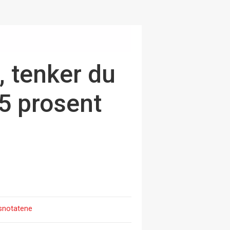
, tenker du
75 prosent
snotatene