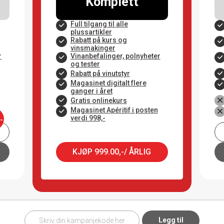
Komplett
Full tilgang til alle
plussartikler
Rabatt på kurs og
vinsmakinger
r
Vinanbefalinger, polnyheter
og tester
Rabatt på vinutstyr
Magasinet digitalt flere
ganger i året
Gratis onlinekurs
Magasinet Apéritif i posten
verdi 998,-
,-
KJØP 999.00,-/ ÅRLIG
Legg til