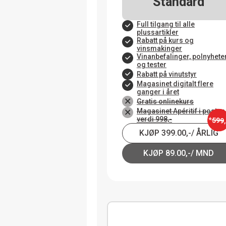
Standard
Full tilgang til alle
plussartikler
Rabatt på kurs og
vinsmakinger
Vinanbefalinger, polnyhete
og tester
Rabatt på vinutstyr
Magasinet digitalt flere
ganger i året
Gratis onlinekurs
Magasinet Apéritif i posten
verdi 998,-
*
599
KJØP 399.00,-/ ÅRLIG
KJØP 89.00,-/ MND