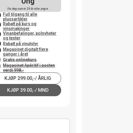
Ung
For deg som er 29 år eller yngre
Full tilgang til alle
plussartikler
Rabatt på kurs og
vinsmakinger
Vinanbefalinger, polnyheter
og tester
Rabatt på vinutstyr
Magasinet digitalt flere
ganger i året
Gratis onlinekurs
Magasinet Apéritif i posten
verdi 998,-
KJØP 299.00,-/ ÅRLIG
KJØP 39.00,-/ MND