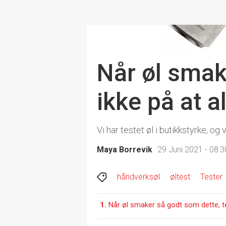
Når øl smak
ikke på at 
Vi har testet øl i butikkstyrke, og
Maya Borrevik
29 Juni 2021 - 08:3
håndverksøl
øltest
Tester
1.
Når øl smaker så godt som dette, te