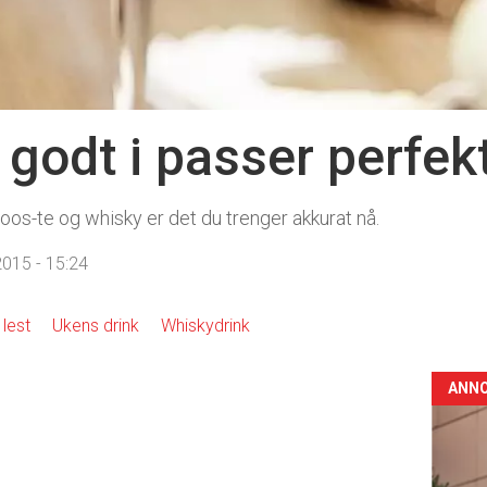
godt i passer perfek
os-te og whisky er det du trenger akkurat nå.
015 - 15:24
lest
Ukens drink
Whiskydrink
ANN