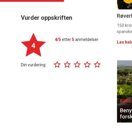
11
Uke
Røverk
Vurder oppskriften
vin
150 kron
spanske
4/5
etter
5
anmeldelser
Les hel
4
Eve
Din vurdering:
sing
KURS 
Benyt
forsk