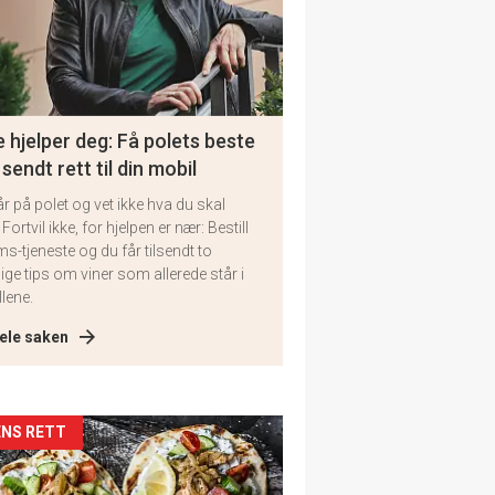
 hjelper deg: Få polets beste
 sendt rett til din mobil
år på polet og vet ikke hva du skal
 Fortvil ikke, for hjelpen er nær: Bestill
ms-tjeneste og du får tilsendt to
lige tips om viner som allerede står i
llene.
ele saken
kler
NS RETT
il