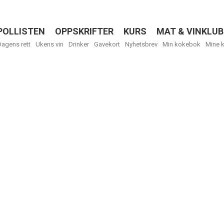
POLLISTEN
OPPSKRIFTER
KURS
MAT & VINKLUB
Menu
Dagens rett
Ukens vin
Drinker
Gavekort
Nyhetsbrev
Min kokebok
Mine 
R