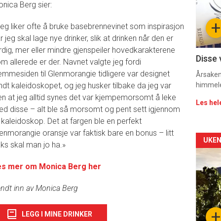
nica Berg sier:
sec
+
eg liker ofte å bruke basebrennevinet som inspirasjon
11
r jeg skal lage nye drinker, slik at drinken når den er
rdig, mer eller mindre gjenspeiler hovedkarakterene
Dag
Disse 
m allerede er der. Navnet valgte jeg fordi
emmesiden til Glenmorangie tidligere var designet
rett
Årsaken 
ndt kaleidoskopet, og jeg husker tilbake da jeg var
himmel
2
ten at jeg alltid synes det var kjempemorsomt å leke
Les hel
d disse – alt ble så morsomt og pent sett igjennom
 kaleidoskop. Det at fargen ble en perfekt
enmorangie oransje var faktisk bare en bonus – litt
Arti
UKEN
aks skal man jo ha.»
deta
es mer om Monica Berg her
-
ndt inn av Monica Berg
sec
+
LEGG I MINE DRINKER