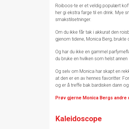
Roiboos-te er et veldig populært koff
her gi ekstra farge til en drink. My
smakstilsetninger.
Om du ikke får tak i akkurat den ro
gjenom tidene, Monica Berg, brukte d
Og har du ikke en gammel parfymefla
du bruke en hvilken som helst annen 
Og selv om Monica har skapt en rekk
at den er en av hennes favoritter. Fo
og er å treffe bak bardisken dann og
Prøv gjerne Monica Bergs andre 
Kaleidoscope