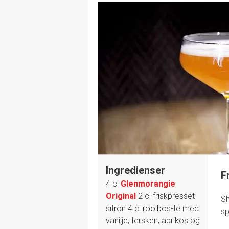
Ingredienser
F
4 cl
Glenmorangie
Original
2 cl friskpresset
Sh
sitron
4 cl rooibos-te med
sp
vanilje, fersken, aprikos og