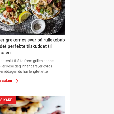
tion
er grekernes svar på rullekebab
det perfekte tilskuddet til
kosen
r tenkt til å ta frem grillen denne
ller kose deg innendørs ,er gyros
-middagen du har lengtet etter.
e saken
kler
S KAKE
il