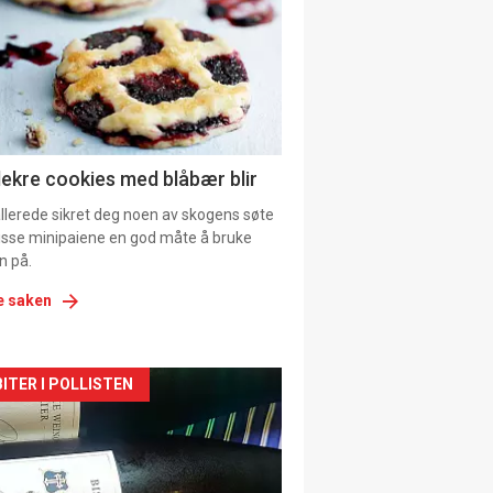
tion
ens
lekre cookies med blåbær blir
allerede sikret deg noen av skogens søte
 disse minipaiene en god måte å bruke
n på.
e saken
kler
ITER I POLLISTEN
il