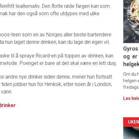
einfritt tealternativ. Den flotte røde fargen kan som
-
e smak har den også som ofte utdypes med ulike
sec
11
isboos-teen som en av Norges aller beste bartendere
a hun laget denne drinken, kan du lage din egen vri.
Gyros 
ske til å spraye Ricard-en på toppen av drinken, kan
og er 
metode. Poenget er bare at det skal være en lett dusj.
helge
Om du ha
e andre nye drinker siden denne, mener hun fortsatt
helgen e
r tiden jobber hun for Himkok, etter noen år i London,
fredags
 vann.
Les hel
drinker
Arti
UKEN
deta