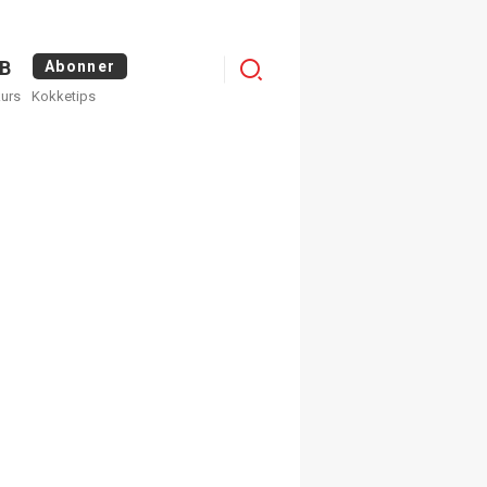
Logg
B
Abonner
kurs
Kokketips
inn
egistrer deg