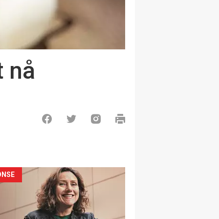
t nå
ONSE