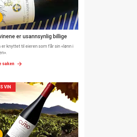
tion
ens
vinene er usannsynlig billige
er knyttet til eieren som får sin «lønn i
en».
e saken
kler
S VIN
il
tion