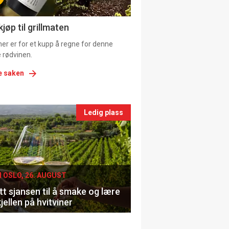
ns
jøp til grillmaten
er er for et kupp å regne for denne
 rødvinen.
e saken
nts
Ledig plass
le
I OSLO, 26. AUGUST
t sjansen til å smake og lære
jellen på hvitviner