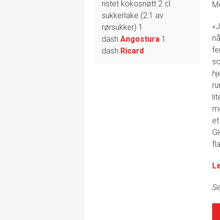
ristet kokosnøtt
2 cl
Mo
sukkerlake (2:1 av
«J
rørsukker)
1
nå
dash
Angostura
1
fe
dash
Ricard
so
hj
ru
li
me
et
Gl
fl
L
Se