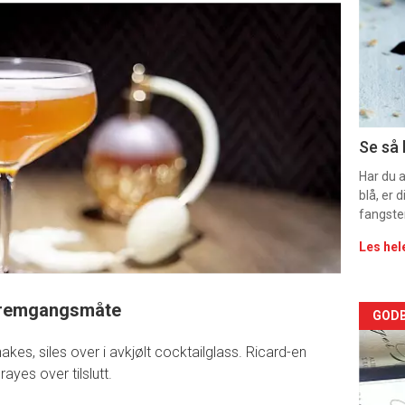
-
sec
11
Dag
Se så 
rett
Har du 
blå, er
fangste
Les hel
remgangsmåte
Arti
GODB
akes, siles over i avkjølt cocktailglass. Ricard-en
deta
rayes over tilslutt.
-