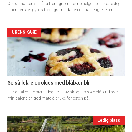
Om du har tenkt til å ta frem grillen denne helgen eller kose deg
rett
innendørs ,er gyros fredags-middagen du har lengtet etter.
2
Artikler
UKENS KAKE
detail
-
section
×
11
Se så lekre cookies med blåbær blir
Få ukentlige nyhetsbrev fra
Har du allerede sikret deg noen av skogens søte blå, er disse
Ukens
Apéritif
minipaiene en god måte å bruke fangsten på.
vin
Vi tilbyr flere ukentlige nyhetsbrev. Du
kan fritt velge hvilke du ønsker å få
Events
Ledig plass
tilsendt.