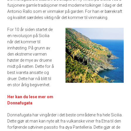
fusjonere gamle tradisjoner med moderne tolkinger. I dag er det
Antonio Rallo som er vinmaker på garden. For han er bærekraft
og kvalitet særdeles viktig når det kommer til vinmaking.
For 10 år siden startet de
en revolusjon på Sicilia
når det kommer til
innhøsting. På grunn av
den ekstreme varmen
høster de mye av druene
midt på natten. Dette for å
best ivareta ansatte og
druer. Dette har nå blitt til
en stor årlig begivenhet.
Her kan du lese mer om
Donnafugata
Donnafugata har vingårder i det beste områdene fra hele Sicilia.
Dette gjør at man kan nyte alt fra vulkanske viner fra Etna til den
forførende søtvinen passito fra øya Pantelleria. Dette gjør at de