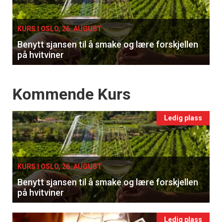
single
Registrer deg
KURS I OSLO, 26. AUGUST
Benytt sjansen til å smake og lære forskjellen
på hvitviner
Events
Kommende Kurs
Ledig plass
KURS I OSLO, 26. AUGUST
Benytt sjansen til å smake og lære forskjellen
på hvitviner
Ledig plass