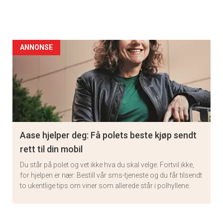
ANNONSE
Aase hjelper deg: Få polets beste kjøp sendt
rett til din mobil
Du står på polet og vet ikke hva du skal velge. Fortvil ikke,
for hjelpen er nær: Bestill vår sms-tjeneste og du får tilsendt
to ukentlige tips om viner som allerede står i polhyllene.