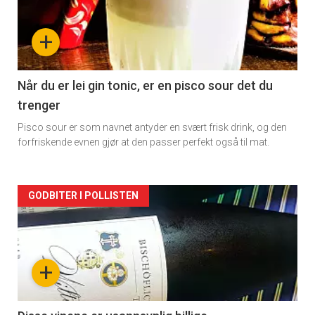
nå
+
-
2
Når du er lei gin tonic, er en pisco sour det du
trenger
Pisco sour er som navnet antyder en svært frisk drink, og den
forfriskende evnen gjør at den passer perfekt også til mat.
Forsiden
GODBITER I POLLISTEN
akkurat
nå
+
-