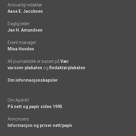
Footer
Ansvarlig redaktør:
Aase E. Jacobsen
-
Daglig leder:
links
Jan H. Amundsen
Event manager:
Mina Hovden
All journalistikk er basert på
Vær
varsom-plakaten
og
Redaktørplakaten
Om informasjonskapsler
Om Apéritif:
På nett og papir siden 1995
Annonsere:
Informasjon og priser nett/papir