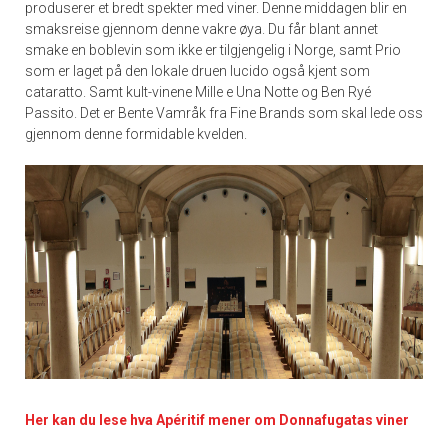
produserer et bredt spekter med viner. Denne middagen blir en
smaksreise gjennom denne vakre øya. Du får blant annet
smake en boblevin som ikke er tilgjengelig i Norge, samt Prio
som er laget på den lokale druen lucido også kjent som
cataratto. Samt kult-vinene Mille e Una Notte og Ben Ryé
Passito. Det er Bente Vamråk fra Fine Brands som skal lede oss
gjennom denne formidable kvelden.
Her kan du lese hva Apéritif mener om Donnafugatas viner