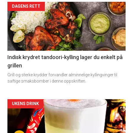
Artikler
DAGENS RETT
detail
-
section
11
Indisk krydret tandoori-kylling lager du enkelt på
grillen
Grill og sterke krydder forvandler alminnelige kyllingvinger til
saftige smaksbomber i denne oppskriften.
Artikler
UKENS DRINK
detail
-