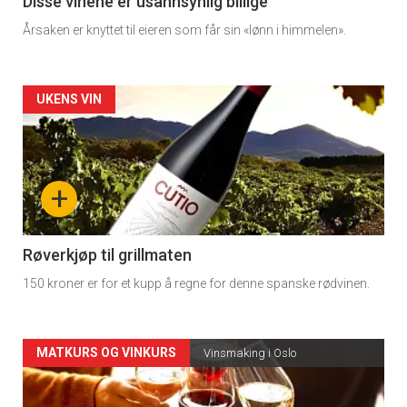
3
Disse vinene er usannsynlig billige
Årsaken er knyttet til eieren som får sin «lønn i himmelen».
Forsiden
UKENS VIN
akkurat
nå
+
-
4
Røverkjøp til grillmaten
150 kroner er for et kupp å regne for denne spanske rødvinen.
Forsiden
MATKURS OG VINKURS
Vinsmaking i Oslo
akkurat