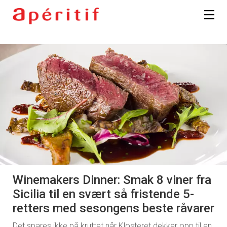
Winemakers Dinner: Smak 8 viner fra
Sicilia til en svært så fristende 5-
retters med sesongens beste råvarer
Det spares ikke på kruttet når Klosteret dekker opp til en