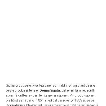
Sicilia produserer kvalitetsviner som aldri før, og blant de aller
beste produsentene er
Donnafugata.
Det er en familiebedrift
som nå driftes av den femte generasjonen. Vinproduksjonen
ble først satt i gang i 1851, med det var ikke før 1983 at selve
Donnafugata ble etablert. De skapte en ny vinstil på Sicilia ved å