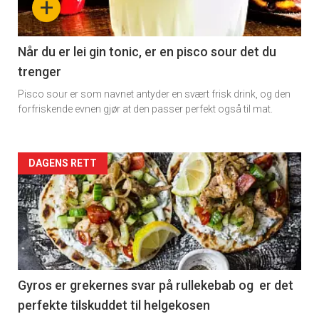
+
section
11
Når du er lei gin tonic, er en pisco sour det du
trenger
Dagens
Pisco sour er som navnet antyder en svært frisk drink, og den
rett
forfriskende evnen gjør at den passer perfekt også til mat.
Artikler
DAGENS RETT
detail
-
section
11
Gyros er grekernes svar på rullekebab og er det
perfekte tilskuddet til helgekosen
Dagens