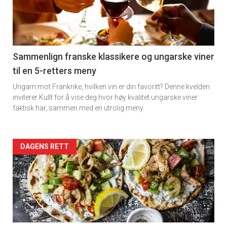
nå
-
5
Sammenlign franske klassikere og ungarske viner
til en 5-retters meny
Ungarn mot Frankrike, hvilken vin er din favoritt? Denne kvelden
inviterer Kullt for å vise deg hvor høy kvalitet ungarske viner
faktisk har, sammen med en utrolig meny.
Forsiden
DAGENS RETT
akkurat
nå
-