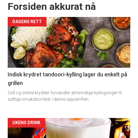
Forsiden akkurat nå
DAGENS RETT
Indisk krydret tandoori-kylling lager du enkelt på
grillen
Grill og sterke krydder forvandler alminnelige kyllingvinger til
saftige smaksbomber i denne oppskriften.
Forsiden
UKENS DRINK
akkurat