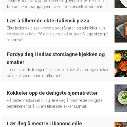
Nedre Foss Gård åpner dørene og byr på 5 lekre retter til 5
fantastiske champagner fra en helt spesiell produsent.
Lær å tilberede ekte italiensk pizza
Ekte italiensk pizza krever gode råvarer, og teknikker kun
en ekte kokk kan. På dette kurset vil du lære å lage pizza på
toppnivå.
Fordyp deg i Indias storslagne kjøkken og
smaker
Lær deg alt du trenger å vite om indiske råvarer og smaker
på dette spennende matkurset.
Kokkeler opp de deiligste sjømatretter
På dette matkurset vil du lære deg å mestre de viktigste
teknikkene for å kunne tilberede lekker sjømat.
Lær deg å mestre Libanons edle