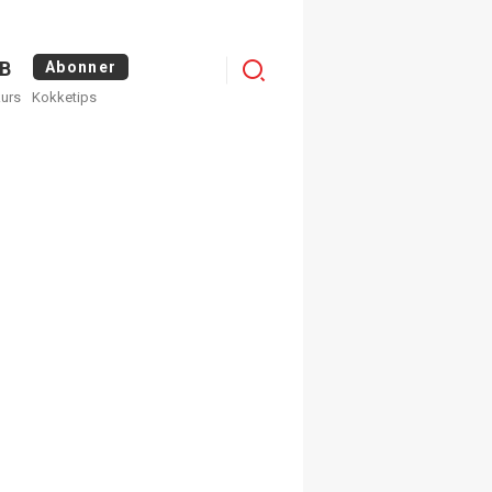
Logg
B
Abonner
kurs
Kokketips
inn