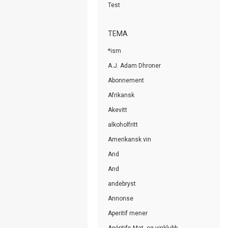
Test
TEMA
*ism
A.J. Adam Dhroner
Abonnement
Afrikansk
Akevitt
alkoholfritt
Amerikansk vin
And
And
andebryst
Annonse
Aperitif mener
Apéritifs Mat- og vinklubb