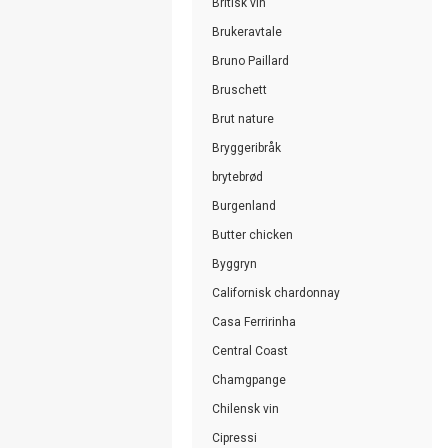
Britisk vin
Brukeravtale
Bruno Paillard
Bruschett
Brut nature
Bryggeribråk
brytebrød
Burgenland
Butter chicken
Byggryn
Californisk chardonnay
Casa Ferririnha
Central Coast
Chamgpange
Chilensk vin
Cipressi