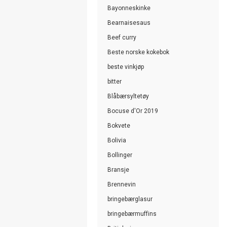
Bayonneskinke
Bearnaisesaus
Beef curry
Beste norske kokebok
beste vinkjøp
bitter
Blåbærsyltetøy
Bocuse d'Or 2019
Bokvete
Bolivia
Bollinger
Bransje
Brennevin
bringebærglasur
bringebærmuffins