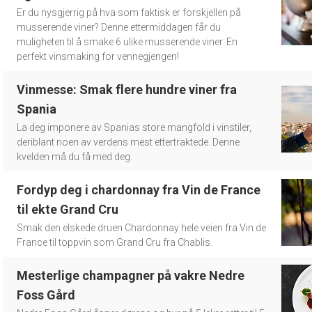
Er du nysgjerrig på hva som faktisk er forskjellen på
musserende viner? Denne ettermiddagen får du
muligheten til å smake 6 ulike musserende viner. En
perfekt vinsmaking for vennegjengen!
Vinmesse: Smak flere hundre viner fra
Spania
La deg imponere av Spanias store mangfold i vinstiler,
deriblant noen av verdens mest ettertraktede. Denne
kvelden må du få med deg.
Fordyp deg i chardonnay fra Vin de France
til ekte Grand Cru
Smak den elskede druen Chardonnay hele veien fra Vin de
France til toppvin som Grand Cru fra Chablis.
Mesterlige champagner på vakre Nedre
Foss Gård