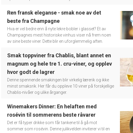
Ren fransk eleganse - smak noe av det
beste fra Champagne
Hva er vel bedre enn å nyte lekre bobler i glasset? Et av
Champagnes mest historiske vinhus viser nå frem noen
av sine beste viner. Dette blir en uforglemmelig aften.
Smak toppviner fra Chablis, blant annet en
magnum og hele tre 1. cru-viner, og opplev
hvor godt de lagrer
Denne spennende smakingen blir virkelig lærerik og ikke
minst smaksrik. Her får du oppleve 10 viner på forskjellige
Chablis-nivåer og ulike årganger.
Winemakers Dinner: En helaften med
rosévin til sommerens beste råvarer
Det er få typer drikke som får tankene til å gå mot
sommer som rosévin. Denne julikvelden inviterer vi til en