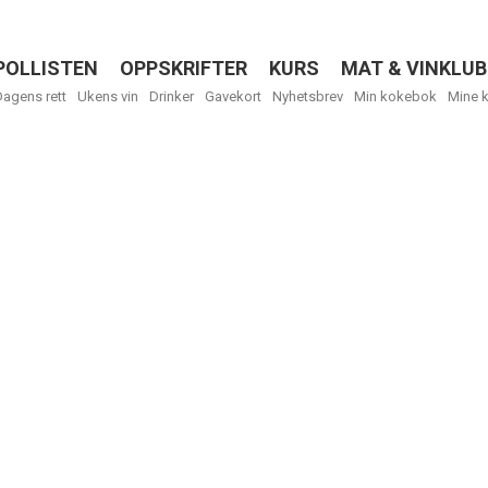
POLLISTEN
OPPSKRIFTER
KURS
MAT & VINKLUB
Menu
Dagens rett
Ukens vin
Drinker
Gavekort
Nyhetsbrev
Min kokebok
Mine 