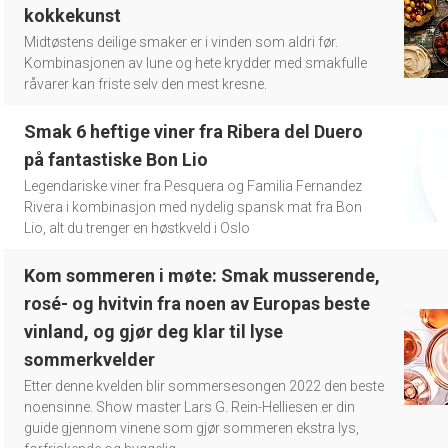
kokkekunst
Midtøstens deilige smaker er i vinden som aldri før.
Kombinasjonen av lune og hete krydder med smakfulle
råvarer kan friste selv den mest kresne.
Smak 6 heftige viner fra Ribera del Duero
på fantastiske Bon Lio
Legendariske viner fra Pesquera og Familia Fernandez
Rivera i kombinasjon med nydelig spansk mat fra Bon
Lio, alt du trenger en høstkveld i Oslo
Kom sommeren i møte: Smak musserende,
rosé- og hvitvin fra noen av Europas beste
vinland, og gjør deg klar til lyse
sommerkvelder
Etter denne kvelden blir sommersesongen 2022 den beste
noensinne. Show master Lars G. Rein-Helliesen er din
guide gjennom vinene som gjør sommeren ekstra lys,