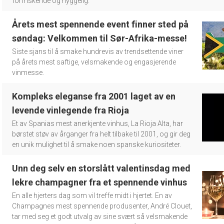
forfriskende og hyggelig.
Årets mest spennende event finner sted på
søndag: Velkommen til Sør-Afrika-messe!
Siste sjans til å smake hundrevis av trendsettende viner
på årets mest saftige, velsmakende og engasjerende
vinmesse.
Kompleks eleganse fra 2001 laget av en
levende vinlegende fra Rioja
Et av Spanias mest anerkjente vinhus, La Rioja Alta, har
børstet støv av årganger fra helt tilbake til 2001, og gir deg
en unik mulighet til å smake noen spanske kuriositeter.
Unn deg selv en storslått valentinsdag med
lekre champagner fra et spennende vinhus
En alle hjerters dag som vil treffe midt i hjertet. En av
Champagnes mest spennende produsenter, André Clouet,
tar med seg et godt utvalg av sine svært så velsmakende