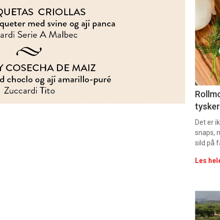
deta
-
sec
11
Uke
Rollmo
tysker
vin
Det er 
snaps, 
sild på 
Les hel
Eve