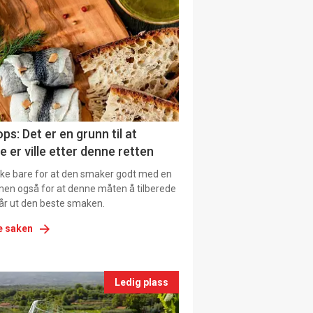
il
tion
ns
ps: Det er en grunn til at
e er ville etter denne retten
ikke bare for at den smaker godt med en
men også for at denne måten å tilberede
får ut den beste smaken.
e saken
nts
Ledig plass