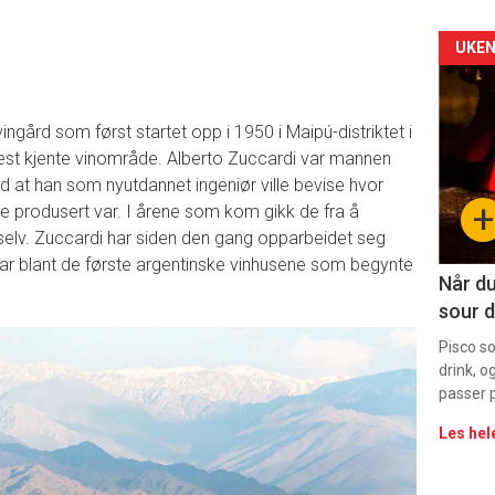
Arti
UKEN
deta
ingård som først startet opp i 1950 i Maipú-distriktet i
-
est kjente vinområde. Alberto Zuccardi var mannen
ed at han som nyutdannet ingeniør ville bevise hvor
sec
+
e produsert var. I årene som kom gikk de fra å
11
e selv. Zuccardi har siden den gang opparbeidet seg
var blant de første argentinske vinhusene som begynte
Når du
sour d
Pisco s
drink, o
passer p
Les hel