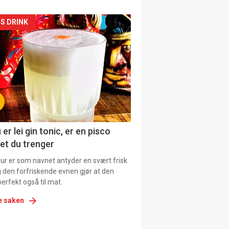
kler
S DRINK
il
tion
 er lei gin tonic, er en pisco
et du trenger
our er som navnet antyder en svært frisk
g den forfriskende evnen gjør at den
erfekt også til mat.
e saken