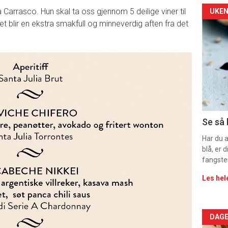
Arti
 Carrasco. Hun skal ta oss gjennom 5 deilige viner til
UKEN
et blir en ekstra smakfull og minneverdig aften fra det
deta
-
sec
11
Dag
Se så 
rett
Har du 
blå, er
2
fangste
Les hel
Arti
DAGE