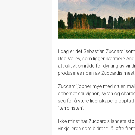
I dag er det Sebastian Zuccardi som 
Uco Valley, som ligger nærmere Ande
attraktivt område for dyrking av vindr
produseres noen av Zuccardis mest s
Zuccardi jobber mye med druen mal
cabernet sauvignon, syrah og chardo
seg for å være lidenskapelig opptatt
"terroiristen".
Ikke minst har Zuccardis landets stør
vinkjelleren som bidrar til å løfte fr