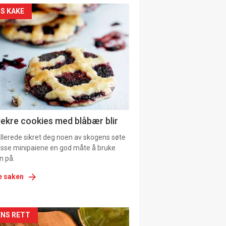
kler
S KAKE
il
tion
ens
lekre cookies med blåbær blir
allerede sikret deg noen av skogens søte
 disse minipaiene en god måte å bruke
n på.
e saken
kler
NS RETT