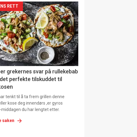
kler
NS RETT
il
tion
ens
er grekernes svar på rullekebab
det perfekte tilskuddet til
kosen
r tenkt til å ta frem grillen denne
ller kose deg innendørs ,er gyros
-middagen du har lengtet etter.
e saken