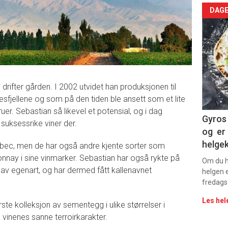
Arti
DAGE
deta
-
sec
drifter gården. I 2002 utvidet han produksjonen til
11
sfjellene og som på den tiden ble ansett som et lite
uer. Sebastian så likevel et potensial, og i dag
Dag
Gyros 
uksessrike viner der.
og er 
rett
helge
bec, men de har også andre kjente sorter som
nnay i sine vinmarker. Sebastian har også rykte på
Om du ha
 av egenart, og har dermed fått kallenavnet
helgen e
fredags
Les hel
ste kolleksjon av sementegg i ulike størrelser i
em vinenes sanne terroirkarakter.