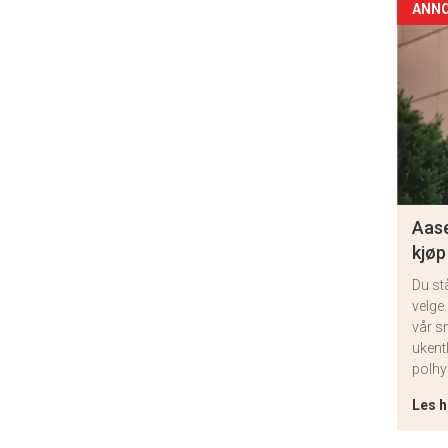
ANN
Aase
kjøp
Du st
velge.
vår s
ukent
polhy
Les h