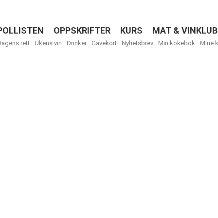
POLLISTEN
OPPSKRIFTER
KURS
MAT & VINKLUB
Menu
Dagens rett
Ukens vin
Drinker
Gavekort
Nyhetsbrev
Min kokebok
Mine 
R