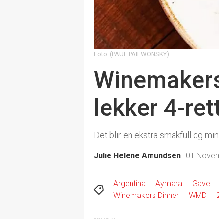
Foto: (PAUL PAIEWONSKY)
Winemakers 
lekker 4-re
Det blir en ekstra smakfull og m
Julie Helene Amundsen
01 Novem
Argentina
Aymara
Gave
Winemakers Dinner
WMD