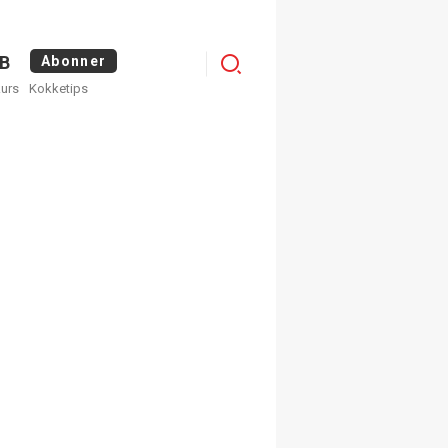
Logg
B
Abonner
kurs
Kokketips
inn
egistrer deg