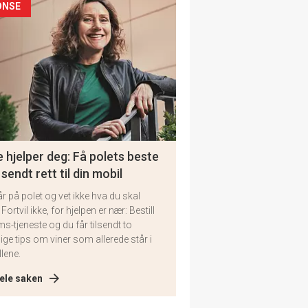
ONSE
 hjelper deg: Få polets beste
 sendt rett til din mobil
år på polet og vet ikke hva du skal
 Fortvil ikke, for hjelpen er nær: Bestill
ms-tjeneste og du får tilsendt to
lige tips om viner som allerede står i
llene.
ele saken