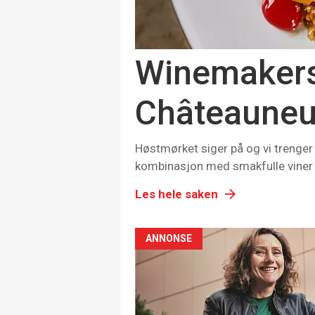
Winemakers 
Châteauneu
Høstmørket siger på og vi trenger
kombinasjon med smakfulle viner f
Les hele saken
ANNONSE