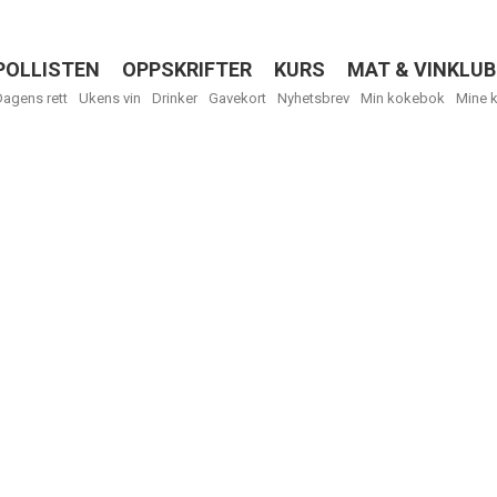
POLLISTEN
OPPSKRIFTER
KURS
MAT & VINKLUB
Menu
Dagens rett
Ukens vin
Drinker
Gavekort
Nyhetsbrev
Min kokebok
Mine 