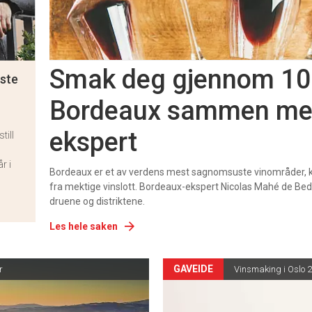
Smak deg gjennom 10 
este
Bordeaux sammen med
ekspert
till
r i
Bordeaux er et av verdens mest sagnomsuste vinområder, kje
fra mektige vinslott. Bordeaux-ekspert Nicolas Mahé de Bed
druene og distriktene.
Les hele saken
GAVEIDE
r
Vinsmaking i Oslo 2