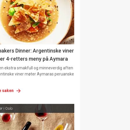
akers Dinner: Argentinske viner
kker 4-retters meny på Aymara
 en ekstra smakfull og minneverdig aften
entinske viner møter Aymaras peruanske
.
e saken
r i Oslo