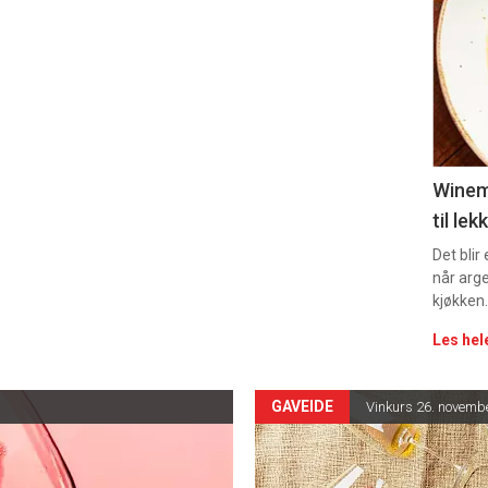
Winem
til le
Det blir
når arg
kjøkken
Les hel
GAVEIDE
Vinkurs 26. novembe