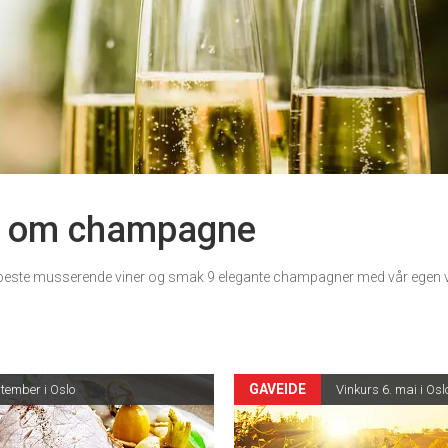
r om champagne
este musserende viner og smak 9 elegante champagner med vår egen v
GAVEIDE
tember i Oslo
Vinkurs 6. mai i Osl