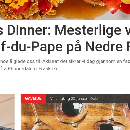
Dinner: Mesterlige v
f-du-Pape på Nedre 
 noe å glede oss til. Akkurat det sikrer vi deg gjennom en f
ra Rhône-dalen i Frankrike.
GAVEIDE
Vinsmaking 20. januar i Oslo