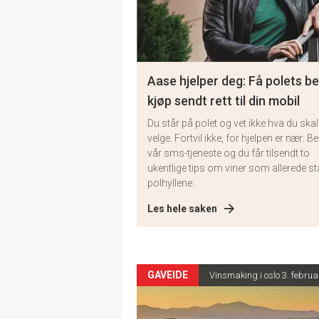
Aase hjelper deg: Få polets b
kjøp sendt rett til din mobil
Du står på polet og vet ikke hva du skal
velge. Fortvil ikke, for hjelpen er nær: Bes
vår sms-tjeneste og du får tilsendt to
ukentlige tips om viner som allerede stå
polhyllene.
Les hele saken
GAVEIDE
Vinsmaking i oslo 3. februa