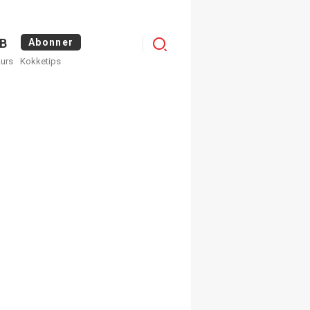
Logg
B
Abonner
kurs
Kokketips
inn