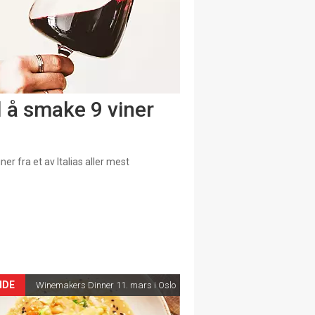
l å smake 9 viner
ner fra et av Italias aller mest
IDE
Winemakers Dinner 11. mars i Oslo