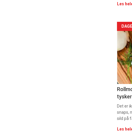
Les hel
Arti
DAGE
deta
-
sec
11
Uke
Rollmo
tysker
vin
Det er 
snaps, 
sild på 
Les hel