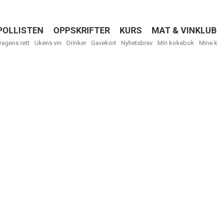
POLLISTEN
OPPSKRIFTER
KURS
MAT & VINKLUB
Menu
Dagens rett
Ukens vin
Drinker
Gavekort
Nyhetsbrev
Min kokebok
Mine 