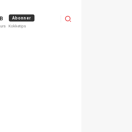
Logg
B
Abonner
kurs
Kokketips
inn