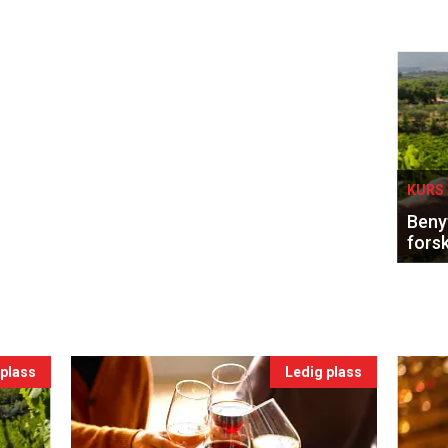
Eve
sing
KURS 
Benyt
forsk
 plass
Ledig plass