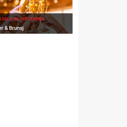
I OSLO, 05. SEPTEMBER
er & Brunsj