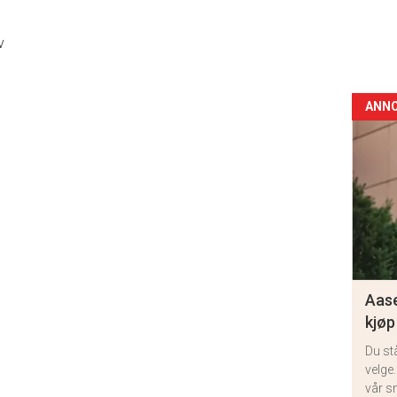
v
ANN
Aase
kjøp
Du st
velge.
vår s