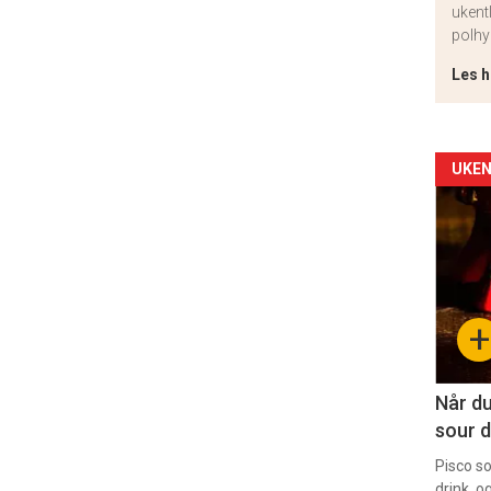
ukent
polhy
Les h
Arti
UKEN
deta
-
sec
+
11
Når du
sour d
Pisco s
drink, o