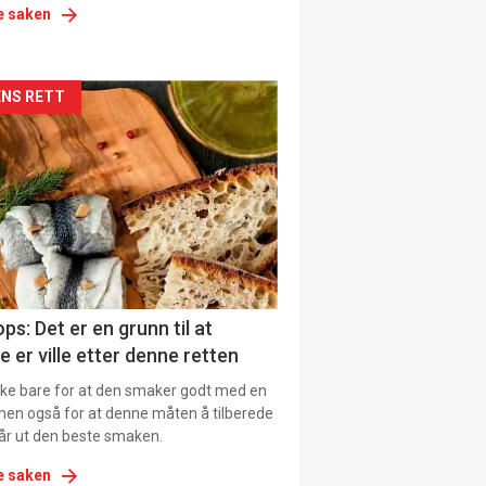
e saken
kler
NS RETT
il
tion
ns
ps: Det er en grunn til at
e er ville etter denne retten
ikke bare for at den smaker godt med en
men også for at denne måten å tilberede
får ut den beste smaken.
e saken