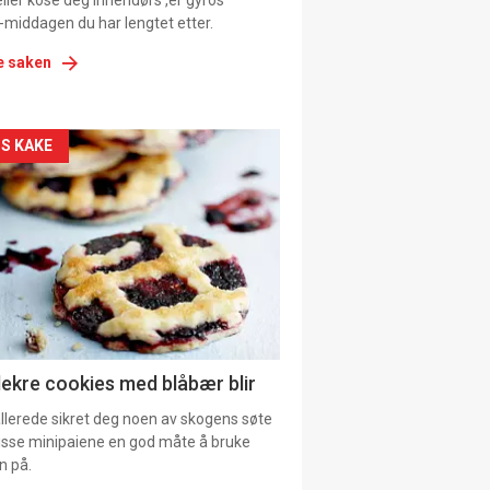
ller kose deg innendørs ,er gyros
-middagen du har lengtet etter.
e saken
kler
S KAKE
il
tion
ens
lekre cookies med blåbær blir
allerede sikret deg noen av skogens søte
 disse minipaiene en god måte å bruke
n på.