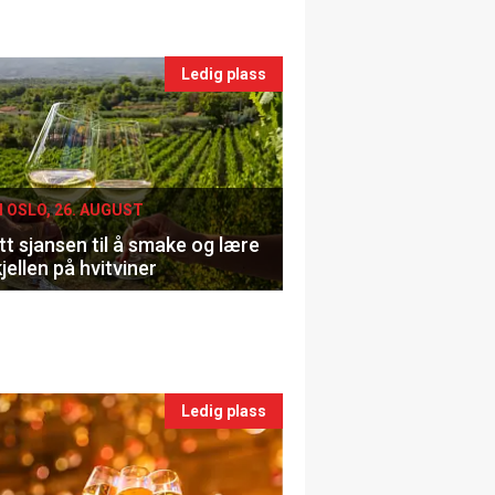
nts
Ledig plass
le
I OSLO, 26. AUGUST
t sjansen til å smake og lære
jellen på hvitviner
Ledig plass