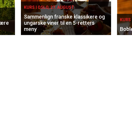
KURS I OSLO, 27. AUGUST
Sammenlign franske klassikere og
KURS 
lære
ungarske viner til en 5-retters
meny
Bobl