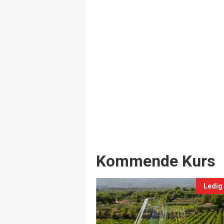
Events
Kommende Kurs
Ledig