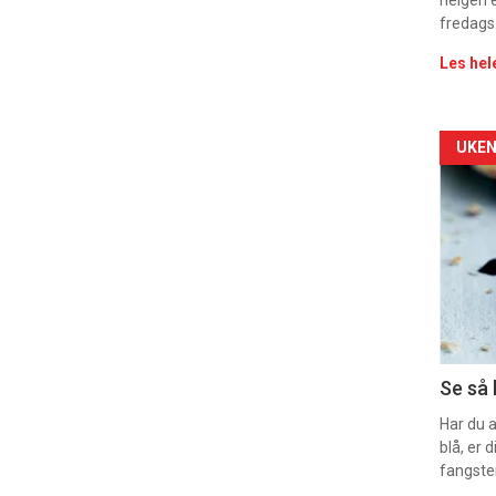
helgen e
fredags
Les hel
Arti
UKEN
deta
-
sec
11
Dag
Se så 
rett
Har du 
blå, er
2
fangste