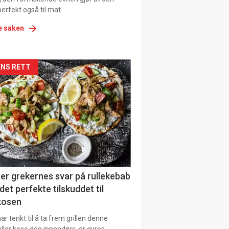
erfekt også til mat.
e saken
kler
NS RETT
il
tion
ens
er grekernes svar på rullekebab
det perfekte tilskuddet til
kosen
r tenkt til å ta frem grillen denne