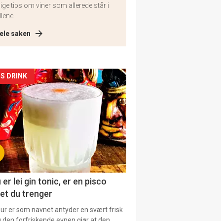
lige tips om viner som allerede står i
llene.
ele saken
kler
S DRINK
il
tion
 er lei gin tonic, er en pisco
et du trenger
our er som navnet antyder en svært frisk
g den forfriskende evnen gjør at den