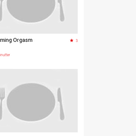
aming Orgasm
3
nutter