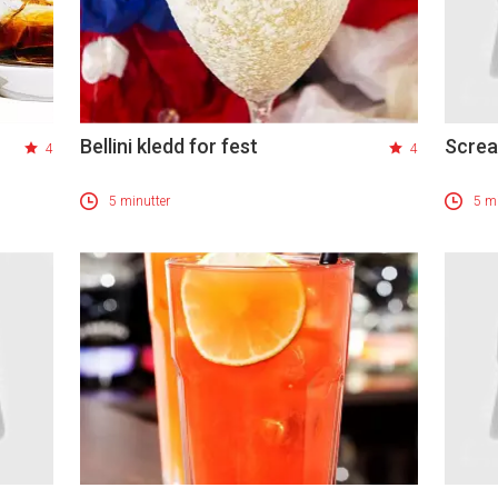
Bellini kledd for fest
Scre
4
4
5 minutter
5 mi