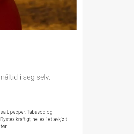
åltid i seg selv.
d salt, pepper, Tabasco og
stes kraftigt, helles i et avkjølt
tør.