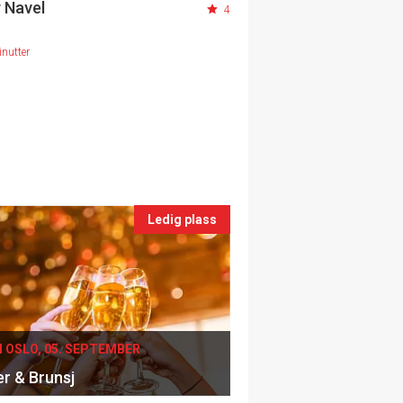
 Navel
4
nutter
Ledig plass
I OSLO, 05. SEPTEMBER
er & Brunsj