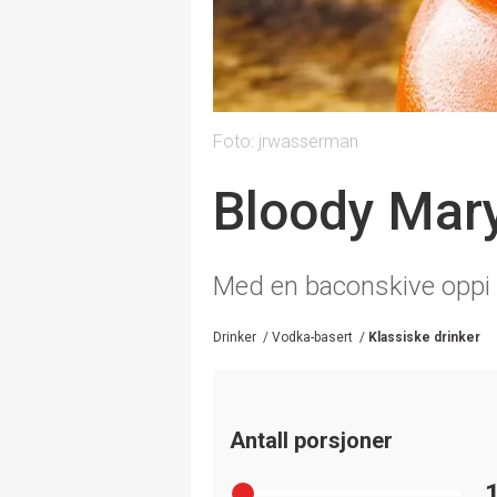
Foto: jrwasserman
Bloody Mar
Med en baconskive oppi d
Drinker
/
Vodka-basert
/
Klassiske drinker
Antall porsjoner