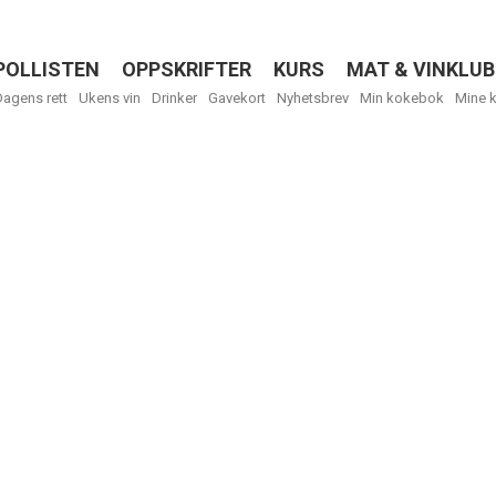
POLLISTEN
OPPSKRIFTER
KURS
MAT & VINKLUB
Menu
Dagens rett
Ukens vin
Drinker
Gavekort
Nyhetsbrev
Min kokebok
Mine 