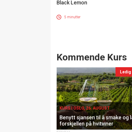
Black Lemon
5 minutter
Events
Kommende Kurs
Ledig
KURS I OSLO, 26. AUGUST
Benytt sjansen til å smake og 
forskjellen på hvitviner