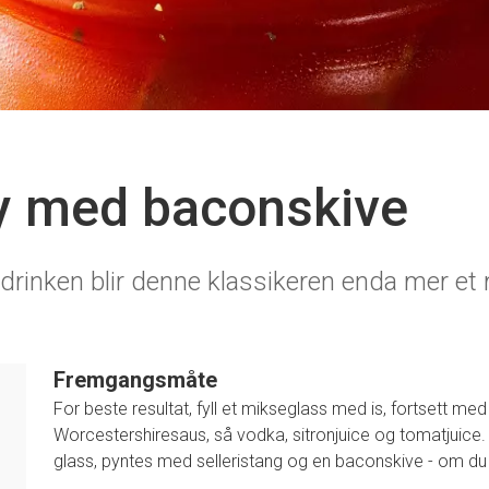
y med baconskive
rinken blir denne klassikeren enda mer et m
Fremgangsmåte
For beste resultat, fyll et mikseglass med is, fortsett me
Worcestershiresaus, så vodka, sitronjuice og tomatjuice. Ry
glass, pyntes med selleristang og en baconskive - om du 
1