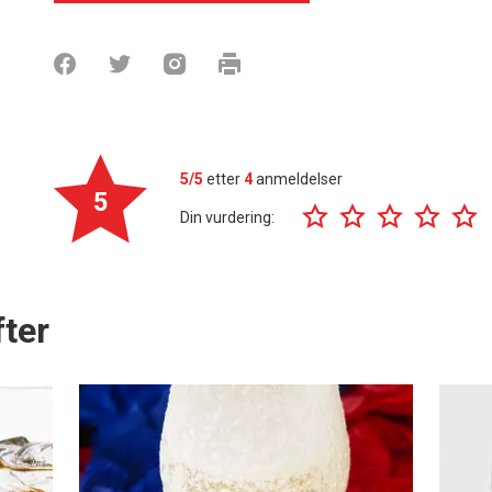
5/5
etter
4
anmeldelser
5
Din vurdering:
ter