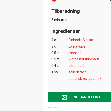
Tilberedning
5 minutter
Ingredienser
4 cl
Finlandia Vodka
8 cl
tomatjuice
0.5 ts
tabasco
0.5 ts
worcestershiresaus
0.4 ts
sitronsaft
1 stk
selleristang
baconskive, sprøstekt
SEND HANDLELISTE