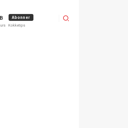
Logg
B
Abonner
kurs
Kokketips
inn