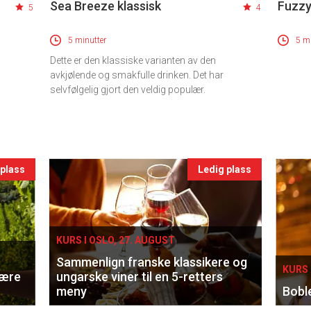
Sea Breeze klassisk
Fuzzy
5
4
5 minutter
5 mi
Dette er den klassiske varianten av den
avkjølende og smakfulle drinken. Det har
selvfølgelig gjort den veldig populær.
 plass
Ledig plass
KURS I OSLO, 27. AUGUST
Sammenlign franske klassikere og
KURS 
lære
ungarske viner til en 5-retters
meny
Bobl