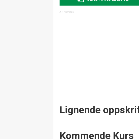
Lignende oppskrif
Events
Kommende Kurs