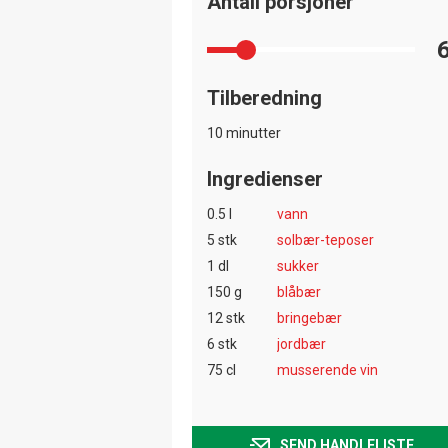
Antall porsjoner
Tilberedning
10 minutter
Ingredienser
0.5 l
vann
5 stk
solbær-teposer
1 dl
sukker
150 g
blåbær
12 stk
bringebær
6 stk
jordbær
75 cl
musserende vin
SEND HANDLELISTE