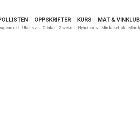
POLLISTEN
OPPSKRIFTER
KURS
MAT & VINKLUB
Menu
Dagens rett
Ukens vin
Drinker
Gavekort
Nyhetsbrev
Min kokebok
Mine 
R