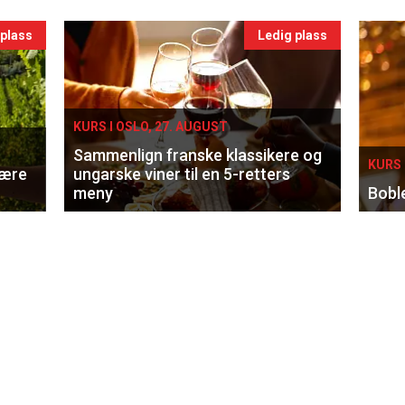
 plass
Ledig plass
KURS I OSLO, 27. AUGUST
Sammenlign franske klassikere og
KURS 
lære
ungarske viner til en 5-retters
meny
Bobl