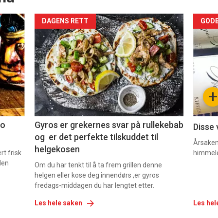
Forsiden
For
DAGENS RETT
GODB
akkurat
akk
nå
nå
-
-
+
2
3
co
Gyros er grekernes svar på rullekebab
Disse 
og er det perfekte tilskuddet til
Årsaken 
helgekosen
t frisk
himmel
den
Om du har tenkt til å ta frem grillen denne
helgen eller kose deg innendørs ,er gyros
fredags-middagen du har lengtet etter.
Les hele saken
Les hel