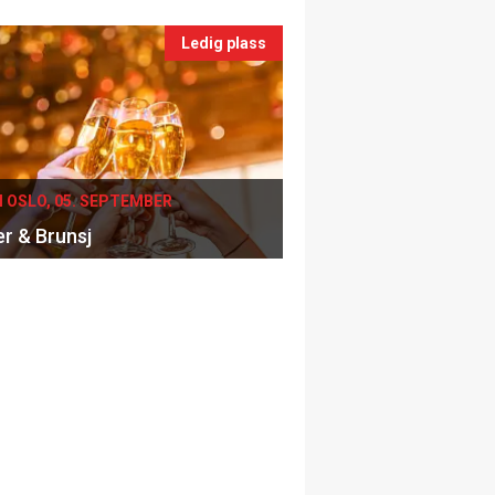
Ledig plass
I OSLO, 05. SEPTEMBER
er & Brunsj