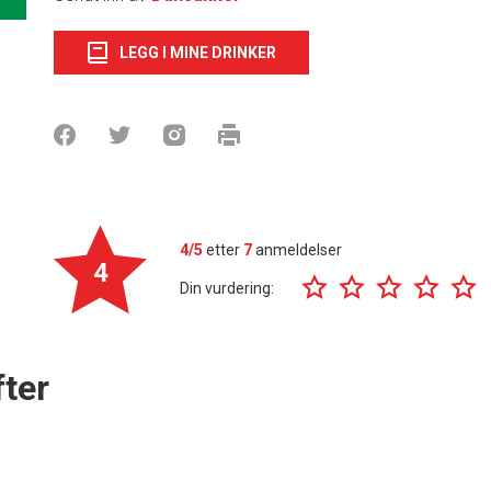
LEGG I MINE DRINKER
4/5
etter
7
anmeldelser
4
Din vurdering:
ter