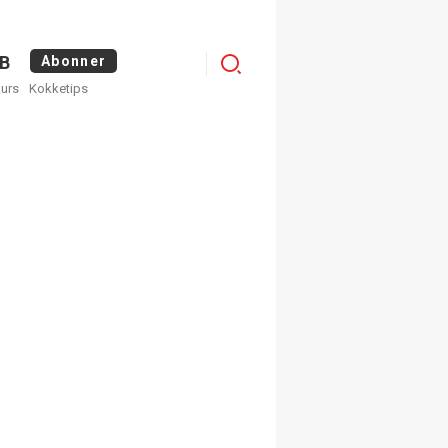
Logg
B
Abonner
kurs
Kokketips
inn
egistrer deg