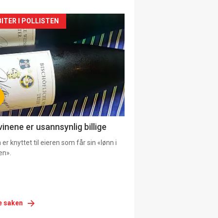
siden
ITER I POLLISTEN
urat
vinene er usannsynlig billige
er knyttet til eieren som får sin «lønn i
en».
e saken