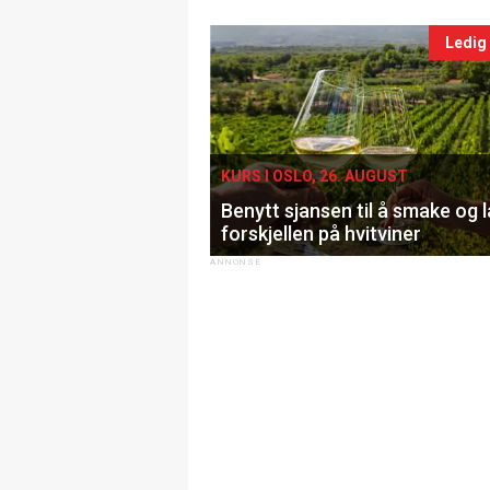
Ledig
KURS I OSLO, 26. AUGUST
Benytt sjansen til å smake og 
forskjellen på hvitviner