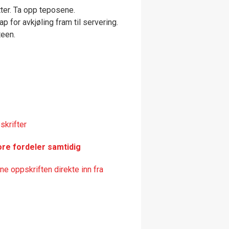
tter. Ta opp teposene.
kap for avkjøling fram til servering.
teen.
skrifter
ore fordeler samtidig
e oppskriften direkte inn fra