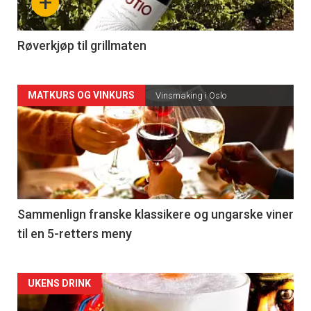
+
-
4
Røverkjøp til grillmaten
Forsiden
MATKURS OG VINKURS
Vinsmaking i Oslo
akkurat
nå
-
5
Sammenlign franske klassikere og ungarske viner
til en 5-retters meny
Forsiden
UKENS DRINK