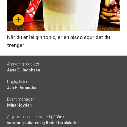
akkurat
nå
+
-
6
Når du er lei gin tonic, er en pisco sour det du
trenger
Footer
Ansvarlig redaktør:
Aase E. Jacobsen
-
Daglig leder:
links
Jan H. Amundsen
Event manager:
Mina Hovden
All journalistikk er basert på
Vær
varsom-plakaten
og
Redaktørplakaten