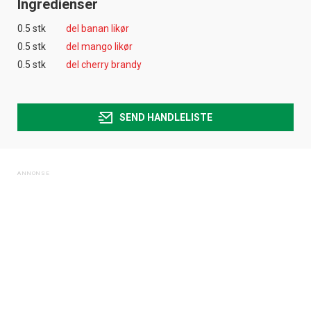
Ingredienser
0.5 stk
del banan likør
0.5 stk
del mango likør
0.5 stk
del cherry brandy
SEND HANDLELISTE