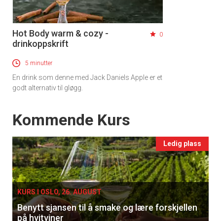
Hot Body warm & cozy -
0
drinkoppskrift
5 minutter
En drink som denne med Jack Daniels Apple er et
godt alternativ til gløgg.
Events
Kommende Kurs
Ledig plass
KURS I OSLO, 26. AUGUST
Benytt sjansen til å smake og lære forskjellen
på hvitviner