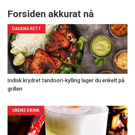
Forsiden akkurat nå
DAGENS RETT
Indisk krydret tandoori-kylling lager du enkelt på
grillen
Forsiden
UKENS DRINK
akkurat