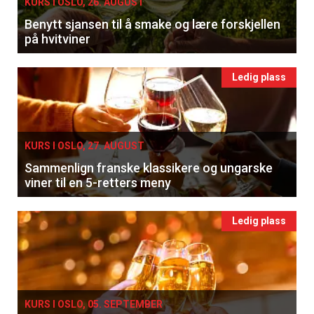
KURS I OSLO, 26. AUGUST
Benytt sjansen til å smake og lære forskjellen
på hvitviner
Ledig plass
KURS I OSLO, 27. AUGUST
Sammenlign franske klassikere og ungarske
viner til en 5-retters meny
Ledig plass
KURS I OSLO, 05. SEPTEMBER