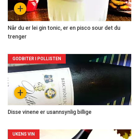
nå
+
-
2
Når du er lei gin tonic, er en pisco sour det du
trenger
Forsiden
GODBITER I POLLISTEN
akkurat
nå
+
-
3
Disse vinene er usannsynlig billige
Forsiden
UKENS VIN