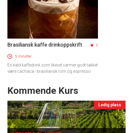
Brasiliansk kaffe drinkoppskrift
5
5 minutter
En kald kaffedrink som likevel varmer godt takket
være cachaca - brasiliansk rom og espresso.
Events
Kommende Kurs
Ledig plass