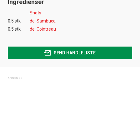
Ingredienser
Shots
0.5 stk
del Sambuca
0.5 stk
del Cointreau
SEND HANDLELISTE