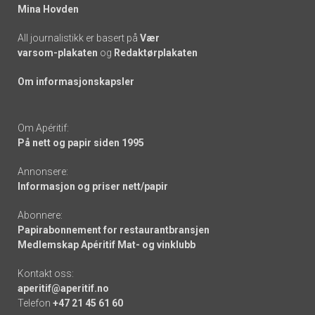
Mina Hovden
All journalistikk er basert på
Vær
varsom-plakaten
og
Redaktørplakaten
Om informasjonskapsler
Om Apéritif:
På nett og papir siden 1995
Annonsere:
Informasjon og priser nett/papir
Abonnere:
Papirabonnement for restaurantbransjen
Medlemskap Apéritif Mat- og vinklubb
Kontakt oss:
aperitif@aperitif.no
Telefon
+47 21 45 61 60