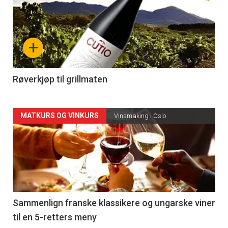
akkurat
nå
+
-
4
Røverkjøp til grillmaten
Forsiden
MATKURS OG VINKURS
Vinsmaking i Oslo
akkurat
nå
-
5
Sammenlign franske klassikere og ungarske viner
til en 5-retters meny