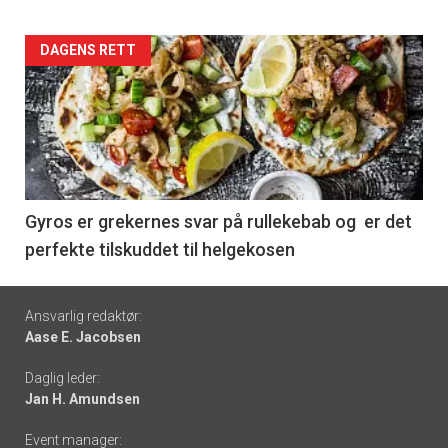
Forsiden
DAGENS RETT
akkurat
nå
-
6
Gyros er grekernes svar på rullekebab og er det
perfekte tilskuddet til helgekosen
Footer
Ansvarlig redaktør:
Aase E. Jacobsen
-
Daglig leder:
links
Jan H. Amundsen
Event manager: