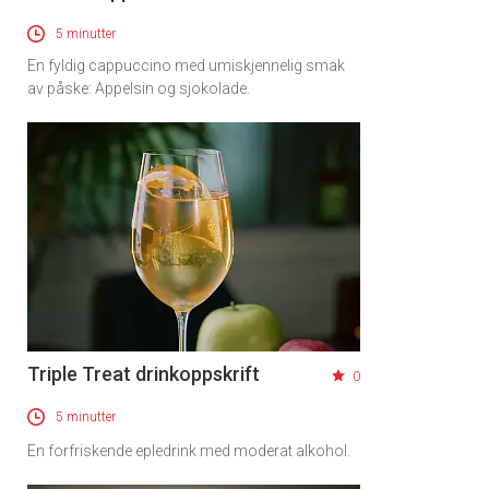
5 minutter
En fyldig cappuccino med umiskjennelig smak
av påske: Appelsin og sjokolade.
Triple Treat drinkoppskrift
0
5 minutter
En forfriskende epledrink med moderat alkohol.