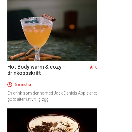
Hot Body warm & cozy -
0
drinkoppskrift
5 minutter
En drink som denne med Jack Daniels Apple er et
godt alternativ til gløgg.