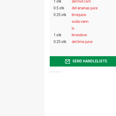
1 stk
del hvit rom
0.5 stk
del ananas juice
0.25 stk
limejuice
soda vann
is
1 stk
limeskive
0.25 stk
del lime juice
SEND HANDLELISTE