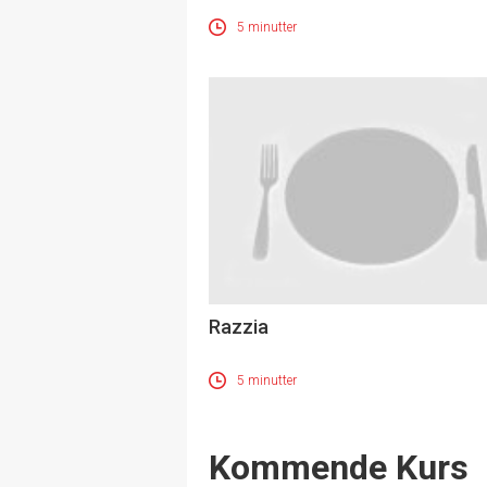
5 minutter
Razzia
5 minutter
Events
Kommende Kurs