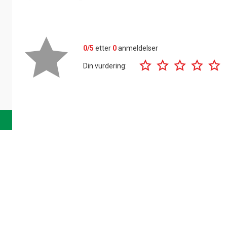
0/5
etter
0
anmeldelser
Din vurdering: