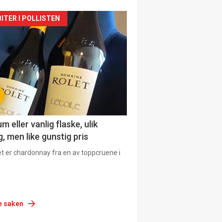
siden
ITER I POLLISTEN
urat
 eller vanlig flaske, ulik
, men like gunstig pris
et er chardonnay fra en av toppcruene i
e saken