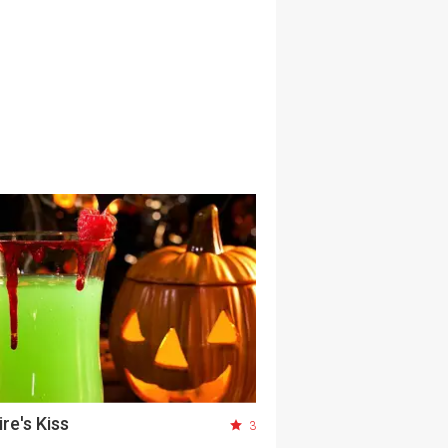
re's Kiss
3