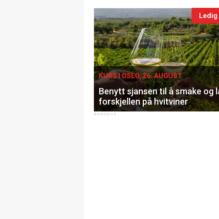
Ledig
KURS I OSLO, 26. AUGUST
Benytt sjansen til å smake og 
forskjellen på hvitviner