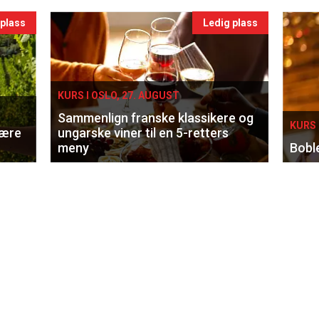
 plass
Ledig plass
KURS I OSLO, 27. AUGUST
Sammenlign franske klassikere og
KURS 
lære
ungarske viner til en 5-retters
meny
Bobl