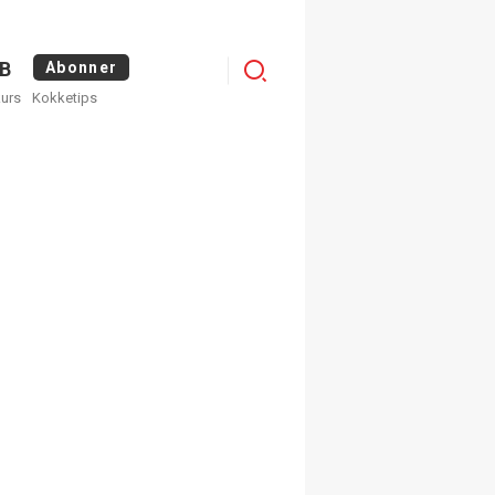
Logg
B
Abonner
kurs
Kokketips
inn
egistrer deg