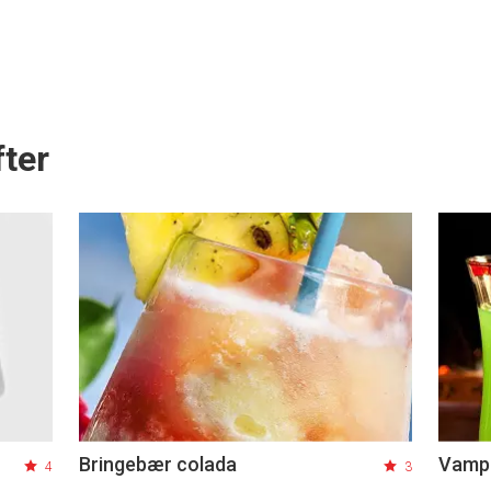
ter
Bringebær colada
Vampi
4
3