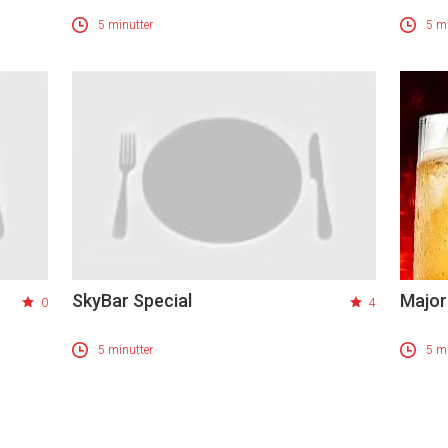
5 minutter
5 mi
SkyBar Special
Major
0
4
5 minutter
5 mi