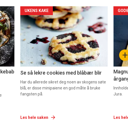
Forsiden
For
UKENS KAKE
GODB
akkurat
akk
nå
nå
-
-
+
2
3
lekebab
Magnum
Se så lekre cookies med blåbær blir
årgang
Har du allerede sikret deg noen av skogens søte
blå, er disse minipaiene en god måte å bruke
Innhold
fangsten på.
Jura.
e
Les hele saken
Les hel