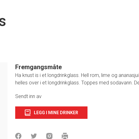
s
Fremgangsmåte
Ha knust is i et longdrinkglass. Hell rom, lime og ananasj
helles over i et longdrinkglass. Toppes med sodavann. D
1
Sendt inn av
LEGG I MINE DRINKER