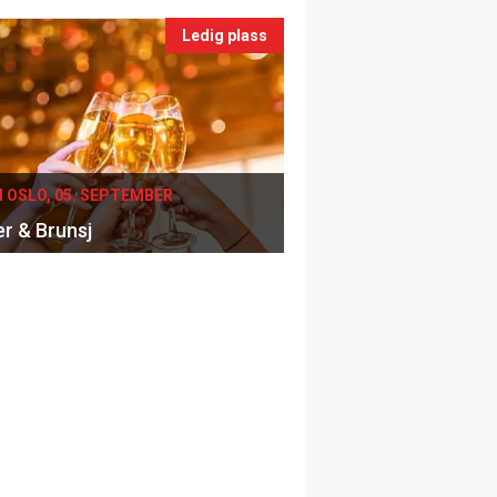
Ledig plass
I OSLO, 05. SEPTEMBER
er & Brunsj