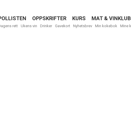
POLLISTEN
OPPSKRIFTER
KURS
MAT & VINKLUB
Menu
Dagens rett
Ukens vin
Drinker
Gavekort
Nyhetsbrev
Min kokebok
Mine 
R