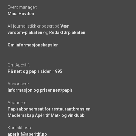
Event manager:
Mina Hovden
All journalistikk er basert på
Vær
varsom-plakaten
og
Redaktørplakaten
Om informasjonskapsler
Om Apéritif:
På nett og papir siden 1995
Annonsere:
Informasjon og priser nett/papir
Abonnere:
Papirabonnement for restaurantbransjen
Medlemskap Apéritif Mat- og vinklubb
Kontakt oss:
aperitif@aperitif.no