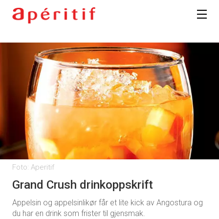
Registrer deg
Foto: Aperitif
Grand Crush drinkoppskrift
Appelsin og appelsinlikør får et lite kick av Angostura og
du har en drink som frister til gjensmak.