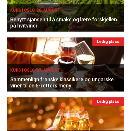
KURS I OSLO, 26. AUGUST
Benytt sjansen til å smake og lære forskjellen
på hvitviner
Ledig plass
KURS I OSLO, 27. AUGUST
Sammenlign franske klassikere og ungarske
viner til en 5-retters meny
Ledig plass