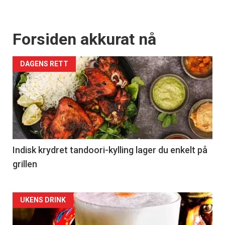
Forsiden akkurat nå
DAGENS RETT
Indisk krydret tandoori-kylling lager du enkelt på
grillen
Forsiden
UKENS DRINK
akkurat