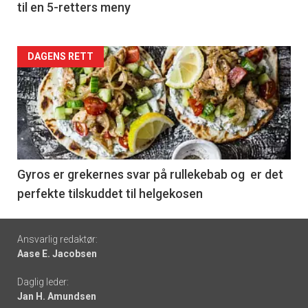
til en 5-retters meny
Forsiden
DAGENS RETT
akkurat
nå
-
6
Gyros er grekernes svar på rullekebab og er det
perfekte tilskuddet til helgekosen
Footer
Ansvarlig redaktør:
Aase E. Jacobsen
-
Daglig leder:
links
Jan H. Amundsen