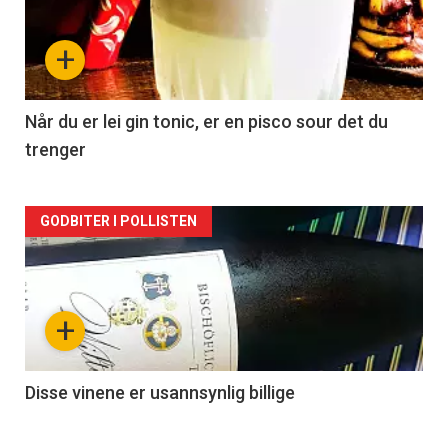
nå
+
-
2
Når du er lei gin tonic, er en pisco sour det du
trenger
Forsiden
GODBITER I POLLISTEN
akkurat
nå
+
-
3
Disse vinene er usannsynlig billige