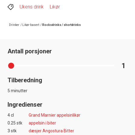
Ukens drink
Likør
Drinker
/
Likør-basert
/
Rocksdrinks / shortdrinks
Antall porsjoner
1
Tilberedning
5 minutter
Ingredienser
4 cl
Grand Marnier appelsinlikør
0.25 stk
appelsin i biter
3 stk
dæsjer Angostura Bitter