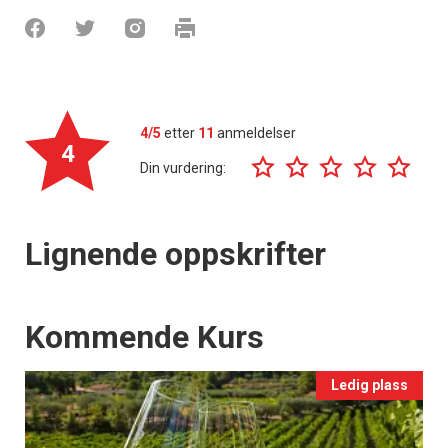
4/5
etter
11
anmeldelser
4
Din vurdering:
Lignende oppskrifter
Events
Kommende Kurs
Ledig plass