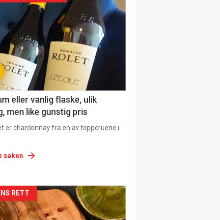
urat
 eller vanlig flaske, ulik
, men like gunstig pris
et er chardonnay fra en av toppcruene i
e saken
siden
NS RETT
urat