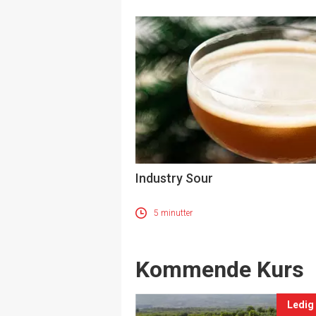
Industry Sour
5 minutter
Events
Kommende Kurs
Ledig