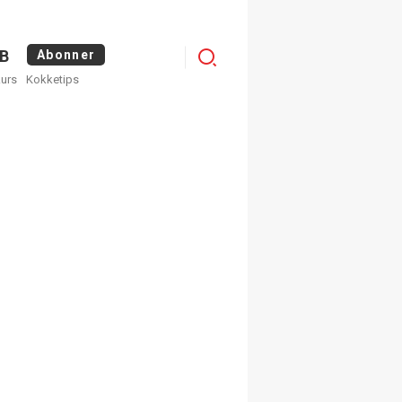
Logg
B
Abonner
kurs
Kokketips
inn