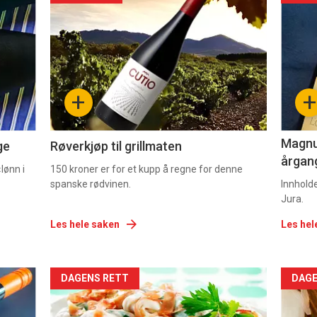
akkurat
akk
nå
nå
-
-
+
+
2
3
Magnum
ge
Røverkjøp til grillmaten
årgang
lønn i
150 kroner er for et kupp å regne for denne
spanske rødvinen.
Innhold
Jura.
Les hele saken
Les hel
Forsiden
For
DAGENS RETT
DAGE
akkurat
akk