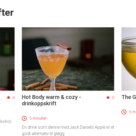
ter
Hot Body warm & cozy -
The G
0
0
drinkoppskrift
5 mi
5 minutter
lkohol.
En drink som denne med Jack Daniels Apple er et
godt alternativ til gløgg.