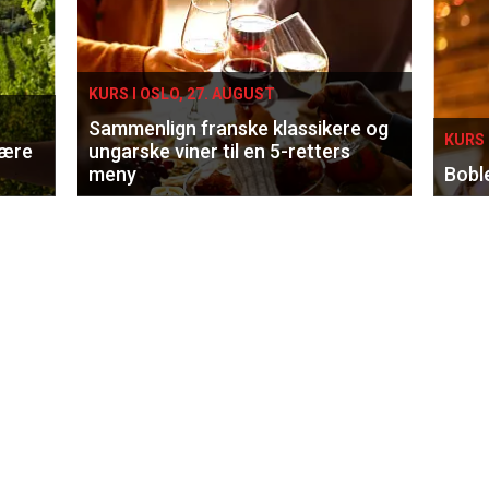
KURS I OSLO, 27. AUGUST
Sammenlign franske klassikere og
KURS 
lære
ungarske viner til en 5-retters
meny
Bobl