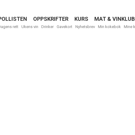
POLLISTEN
OPPSKRIFTER
KURS
MAT & VINKLUB
Menu
Dagens rett
Ukens vin
Drinker
Gavekort
Nyhetsbrev
Min kokebok
Mine 