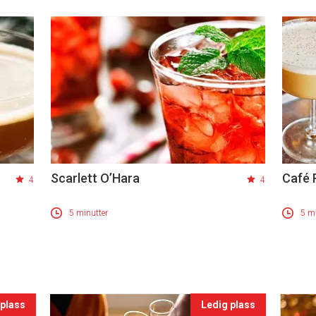
Scarlett O’Hara
Café 
4
4
5 minutter
5 mi
 plass
Ledig plass