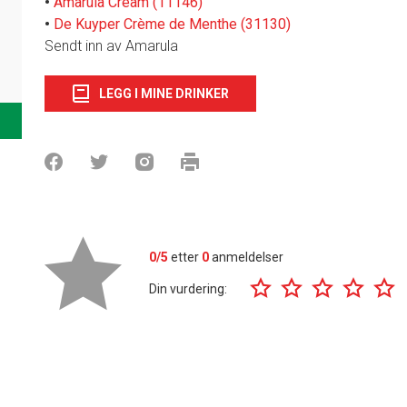
•
Amarula Cream (11146)
•
De Kuyper Crème de Menthe (31130)
Sendt inn av Amarula
LEGG I MINE DRINKER
0/5
etter
0
anmeldelser
Din vurdering: