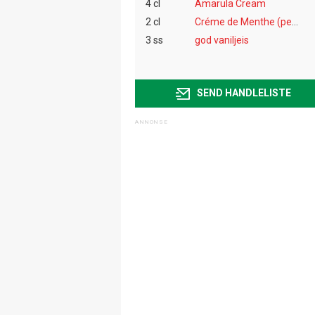
4 cl
Amarula Cream
2 cl
Créme de Menthe (peppermyntelikør)
3 ss
god vaniljeis
SEND HANDLELISTE