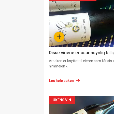
+
Disse vinene er usannsynlig billi
Årsaken er knyttet til eieren som får sin «
himmelen».
Les hele saken
Forsiden
UKENS VIN
akkurat