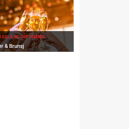
I OSLO, 05. SEPTEMBER
er & Brunsj