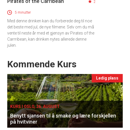
Pirates of the Carribean
2
Vi tilbyr flere ukentlige nyhetsbrev. Du
kan fritt velge hvilke du ønsker å få
5 minutter
tilsendt.
Med denne drinken kan du forberede deg til noe
det beste med jul, de nye filmene. Selv om du må
vente til neste år med et gjensyn av Pirates of the
Registrer deg
Carrribean, kan drinken nytes allerede denne
julen.
Events
Kommende Kurs
Ledig plass
KURS I OSLO, 26. AUGUST
Benytt sjansen til å smake og lære forskjellen
på hvitviner