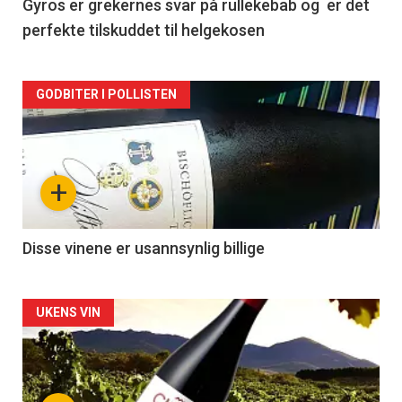
2
Gyros er grekernes svar på rullekebab og er det
perfekte tilskuddet til helgekosen
Forsiden
GODBITER I POLLISTEN
akkurat
nå
+
-
3
Disse vinene er usannsynlig billige
Forsiden
UKENS VIN
akkurat
nå