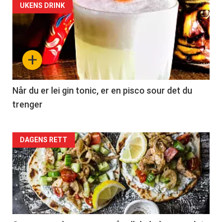
UKENS DRINK
+
Når du er lei gin tonic, er en pisco sour det du
trenger
Forsiden
DAGENS RETT
akkurat
nå
-