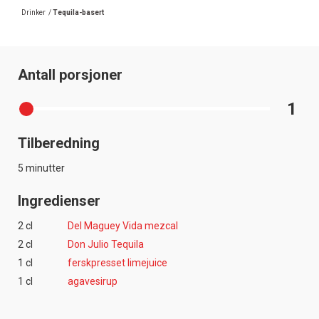
Drinker
/
Tequila-basert
Antall porsjoner
1
Tilberedning
5 minutter
Ingredienser
2 cl
Del Maguey Vida mezcal
2 cl
Don Julio Tequila
1 cl
ferskpresset limejuice
1 cl
agavesirup