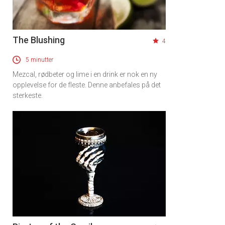
The Blushing
4
5 minutter
Mezcal, rødbeter og lime i en drink er nok en ny
opplevelse for de fleste. Denne anbefales på det
sterkeste.
×
Få ukentlige nyhetsbrev fra
Apéritif