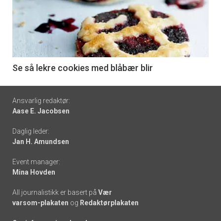
akkurat
nå
-
6
Se så lekre cookies med blåbær blir
Footer
Ansvarlig redaktør:
Aase E. Jacobsen
-
Daglig leder:
links
Jan H. Amundsen
Event manager:
Mina Hovden
All journalistikk er basert på
Vær
varsom-plakaten
og
Redaktørplakaten