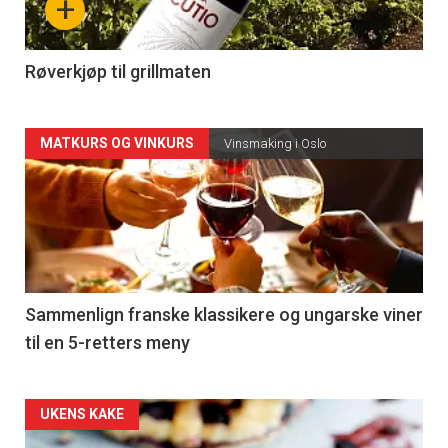
+
-
4
Røverkjøp til grillmaten
Forsiden
MATKURS OG VINKURS
Vinsmaking i Oslo
akkurat
nå
-
5
Sammenlign franske klassikere og ungarske viner
til en 5-retters meny
Forsiden
UKENS KAKE