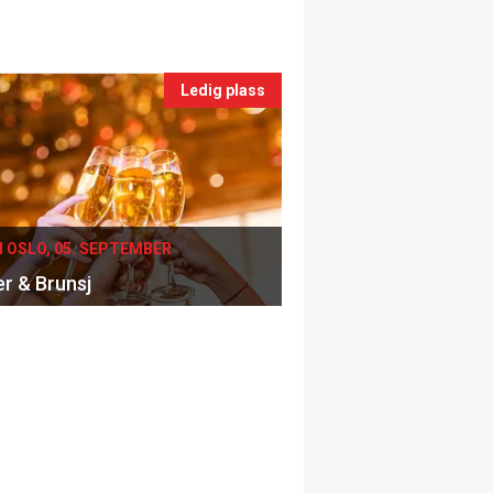
Ledig plass
I OSLO, 05. SEPTEMBER
er & Brunsj