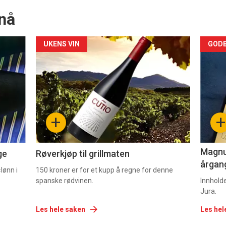
nå
Forsiden
For
UKENS VIN
GODB
akkurat
akk
nå
nå
-
-
+
+
2
3
Magnum
ge
Røverkjøp til grillmaten
årgang
lønn i
150 kroner er for et kupp å regne for denne
spanske rødvinen.
Innhold
Jura.
Les hele saken
Les hel