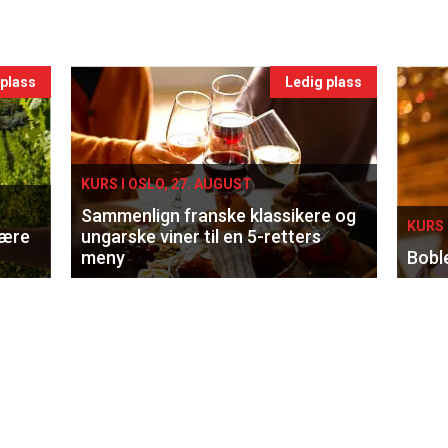
 plass
Ledig plass
KURS I OSLO, 27. AUGUST
Sammenlign franske klassikere og
KURS 
lære
ungarske viner til en 5-retters
meny
Bobl