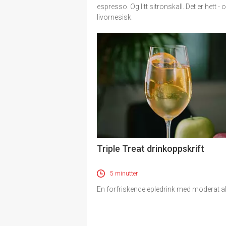
espresso. Og litt sitronskall. Det er hett - 
livornesisk.
Triple Treat drinkoppskrift
5 minutter
En forfriskende epledrink med moderat a