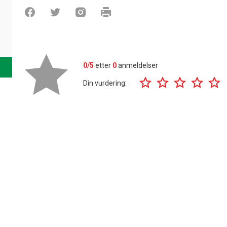
0/5
etter
0
anmeldelser
Din vurdering: