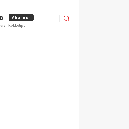
Logg
B
Abonner
kurs
Kokketips
inn