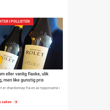
siden
ITER I POLLISTEN
urat
 eller vanlig flaske, ulik
, men like gunstig pris
et er chardonnay fra en av toppcruene i
e saken