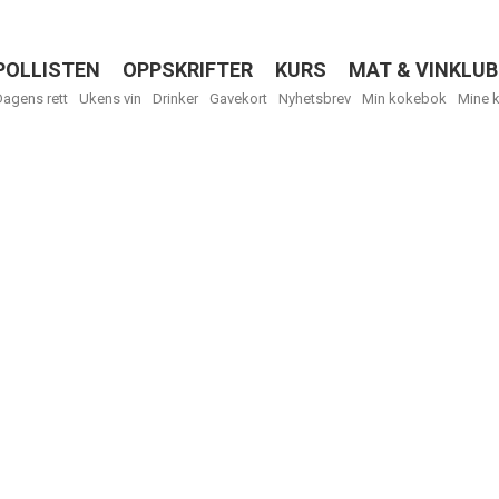
POLLISTEN
OPPSKRIFTER
KURS
MAT & VINKLUB
Menu
Dagens rett
Ukens vin
Drinker
Gavekort
Nyhetsbrev
Min kokebok
Mine 