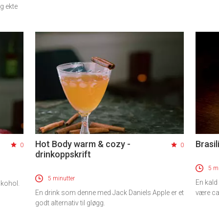
og ekte
Hot Body warm & cozy -
Brasil
0
0
drinkoppskrift
5 mi
5 minutter
En kald
lkohol.
En drink som denne med Jack Daniels Apple er et
være ca
godt alternativ til gløgg.