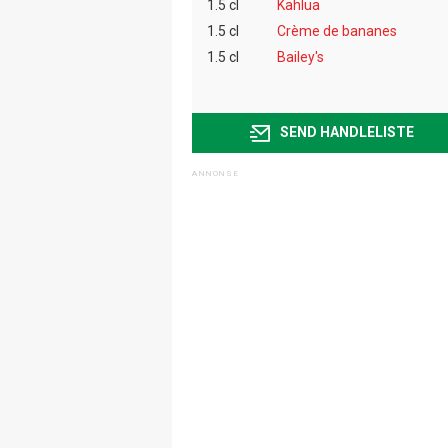
1.5 cl
Kahlua
1.5 cl
Crème de bananes
1.5 cl
Bailey's
SEND HANDLELISTE