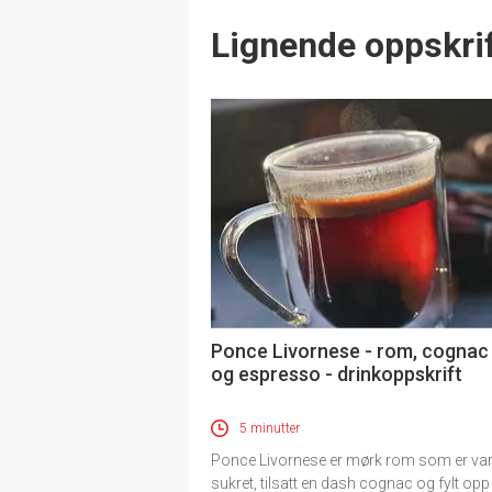
Lignende oppskrif
Ponce Livornese - rom, cognac
og espresso - drinkoppskrift
5 minutter
Ponce Livornese er mørk rom som er va
sukret, tilsatt en dash cognac og fylt op