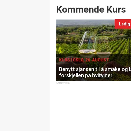
Events
Kommende Kurs
Ledig
KURS I OSLO, 26. AUGUST
Benytt sjansen til å smake og 
forskjellen på hvitviner