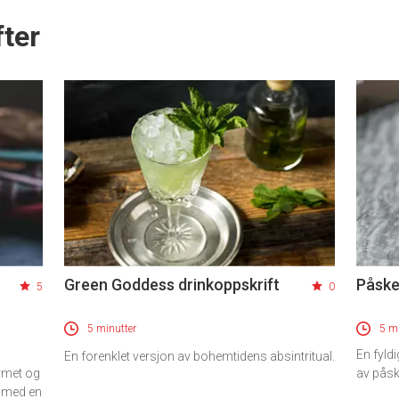
ter
Green Goddess drinkoppskrift
Påske
5
0
5 minutter
5 mi
En fyld
En forenklet versjon av bohemtidens absintritual.
rmet og
av påsk
p med en