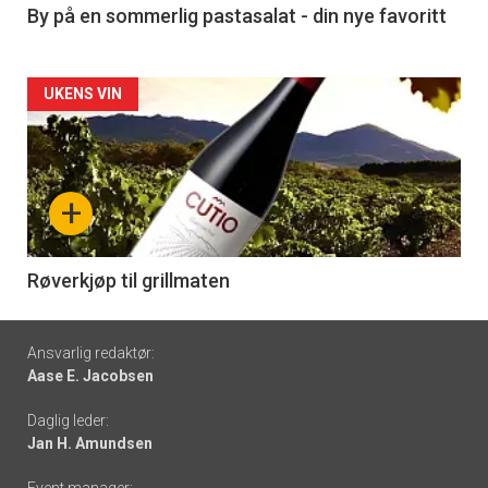
5
By på en sommerlig pastasalat - din nye favoritt
Forsiden
UKENS VIN
akkurat
nå
+
-
6
Røverkjøp til grillmaten
Footer
Ansvarlig redaktør:
Aase E. Jacobsen
-
Daglig leder:
links
Jan H. Amundsen