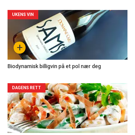
Forsiden
UKENS VIN
akkurat
nå
+
-
4
Biodynamisk billigvin på et pol nær deg
Forsiden
DAGENS RETT
akkurat
nå
-