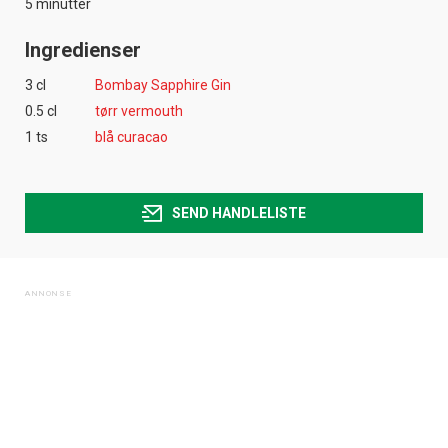
5 minutter
Ingredienser
3 cl
Bombay Sapphire Gin
0.5 cl
tørr vermouth
1 ts
blå curacao
SEND HANDLELISTE