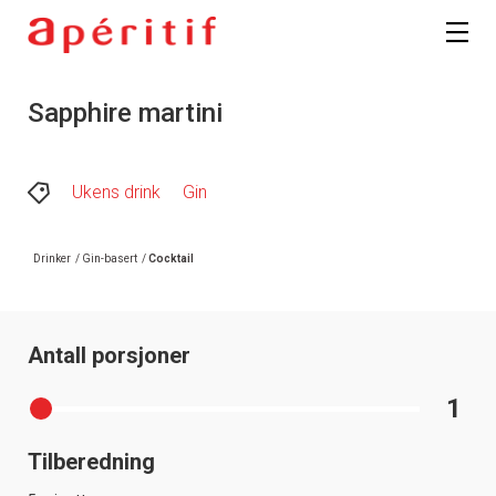
Sapphire martini
Ukens drink
Gin
Drinker
/
Gin-basert
/
Cocktail
Antall porsjoner
1
Tilberedning