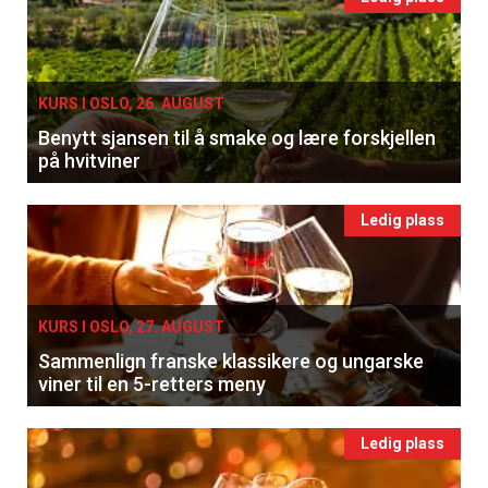
KURS I OSLO, 26. AUGUST
Benytt sjansen til å smake og lære forskjellen
på hvitviner
Ledig plass
KURS I OSLO, 27. AUGUST
Sammenlign franske klassikere og ungarske
viner til en 5-retters meny
Ledig plass