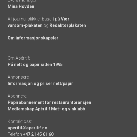
Event manager:
Mina Hovden
All journalistikk er basert på
Vær
varsom-plakaten
og
Redaktørplakaten
Om informasjonskapsler
Om Apéritif:
På nett og papir siden 1995
Annonsere:
Informasjon og priser nett/papir
Abonnere:
Papirabonnement for restaurantbransjen
Medlemskap Apéritif Mat- og vinklubb
Kontakt oss:
aperitif@aperitif.no
Telefon
+47 21 45 61 60