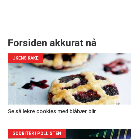
Forsiden akkurat nå
UKENS KAKE
Se så lekre cookies med blåbær blir
Forsiden
GODBITER I POLLISTEN