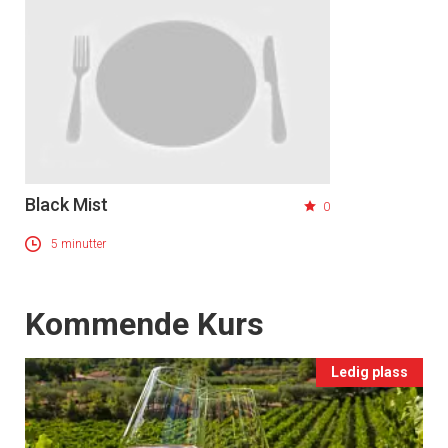
Black Mist
0
5 minutter
Events
Kommende Kurs
Ledig plass