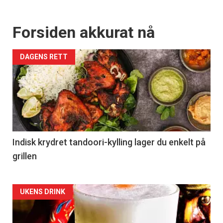
Forsiden akkurat nå
DAGENS RETT
Indisk krydret tandoori-kylling lager du enkelt på
grillen
Forsiden
UKENS DRINK
akkurat