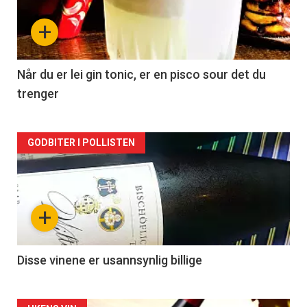
nå
+
-
2
Når du er lei gin tonic, er en pisco sour det du
trenger
Forsiden
GODBITER I POLLISTEN
akkurat
nå
+
-
3
Disse vinene er usannsynlig billige