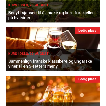
KURS I OSLO, 26. AUGUST
Benytt sjansen til å smake og lære forskjellen
på hvitviner
Ledig plass
KURS I OSLO, 27. AUGUST
Sammenlign franske klassikere og ungarske
viner til en 5-retters meny
Ledig plass