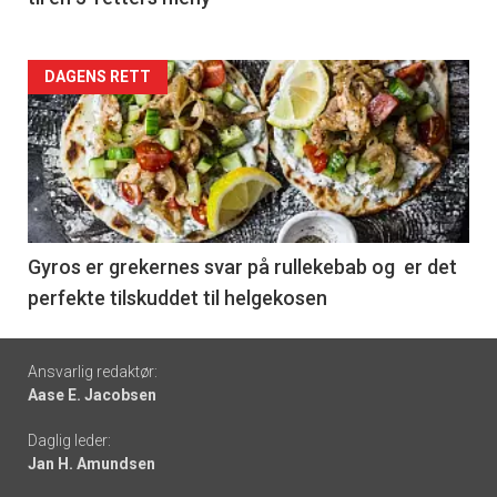
Forsiden
DAGENS RETT
akkurat
nå
-
6
Gyros er grekernes svar på rullekebab og er det
perfekte tilskuddet til helgekosen
Footer
Ansvarlig redaktør:
Aase E. Jacobsen
-
Daglig leder:
links
Jan H. Amundsen