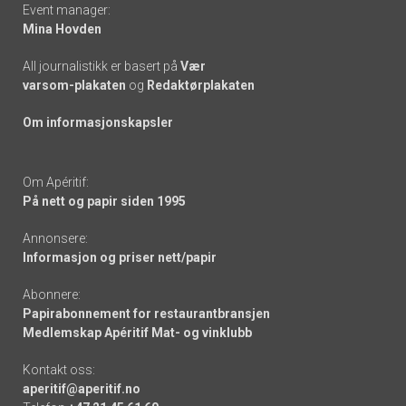
Event manager:
Mina Hovden
All journalistikk er basert på
Vær
varsom-plakaten
og
Redaktørplakaten
Om informasjonskapsler
Om Apéritif:
På nett og papir siden 1995
Annonsere:
Informasjon og priser nett/papir
Abonnere:
Papirabonnement for restaurantbransjen
Medlemskap Apéritif Mat- og vinklubb
Kontakt oss:
aperitif@aperitif.no