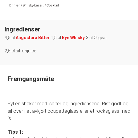
Drinker
/
Whisky-basert
/
Cocktail
Ingredienser
4,5 cl
Angostura Bitter
1,5 cl
Rye Whisky
3 cl Orgeat
2,5 cl sitronjuice
Fremgangsmåte
Fyl en shaker med isbiter og ingrediensene. Rist godt og
sil over i et avkjølt coupetteglass eller et rocksglass med
is.
Tips 1: