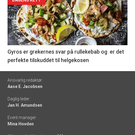
Forsiden
DAGENS RETT
akkurat
nå
-
6
Gyros er grekernes svar på rullekebab og er det
perfekte tilskuddet til helgekosen
Footer
Ansvarlig redaktør:
Aase E. Jacobsen
-
Daglig leder:
links
Jan H. Amundsen
Event manager:
Mina Hovden