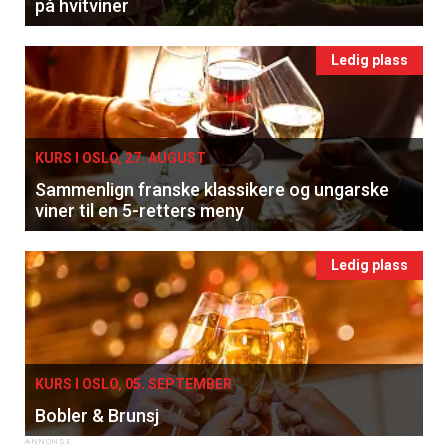
på hvitviner
Ledig plass
KURS I OSLO, 27. AUGUST
Sammenlign franske klassikere og ungarske
viner til en 5-retters meny
Ledig plass
KURS I OSLO, 05. SEPTEMBER
Bobler & Brunsj