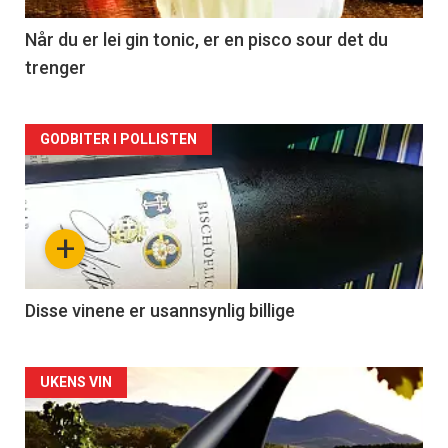
2
Når du er lei gin tonic, er en pisco sour det du
trenger
Forsiden
GODBITER I POLLISTEN
akkurat
nå
+
-
3
Disse vinene er usannsynlig billige
Forsiden
UKENS VIN
akkurat