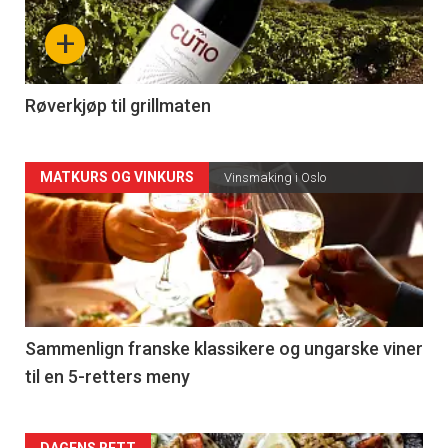
nå
+
-
4
Røverkjøp til grillmaten
Forsiden
MATKURS OG VINKURS
Vinsmaking i Oslo
akkurat
nå
-
5
Sammenlign franske klassikere og ungarske viner
til en 5-retters meny