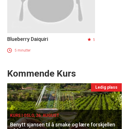
Blueberry Daiquiri
5
5 minutter
Events
Kommende Kurs
Ledig plass
KURS I OSLO, 26. AUGUST
Benytt sjansen til å smake og lære forskjellen