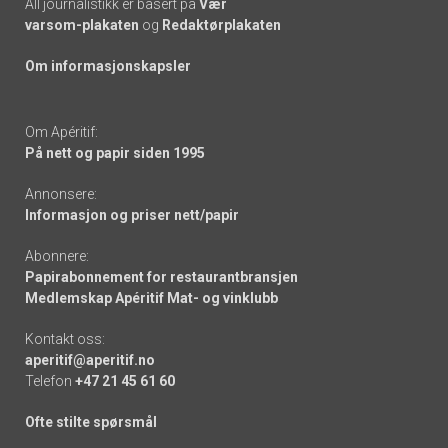
All journalistikk er basert på
Vær
varsom-plakaten
og
Redaktørplakaten
Om informasjonskapsler
Om Apéritif:
På nett og papir siden 1995
Annonsere:
Informasjon og priser nett/papir
Abonnere:
Papirabonnement for restaurantbransjen
Medlemskap Apéritif Mat- og vinklubb
Kontakt oss:
aperitif@aperitif.no
Telefon
+47 21 45 61 60
Ofte stilte spørsmål