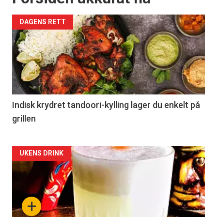
DAGENS RETT
Indisk krydret tandoori-kylling lager du enkelt på
grillen
Forsiden
UKENS DRINK
akkurat
nå
+
-