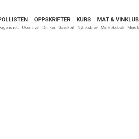
POLLISTEN
OPPSKRIFTER
KURS
MAT & VINKLUB
Menu
Dagens rett
Ukens vin
Drinker
Gavekort
Nyhetsbrev
Min kokebok
Mine 