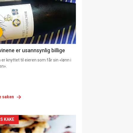
vinene er usannsynlig billige
er knyttet til eieren som får sin «lønn i
en».
e saken
siden
S KAKE