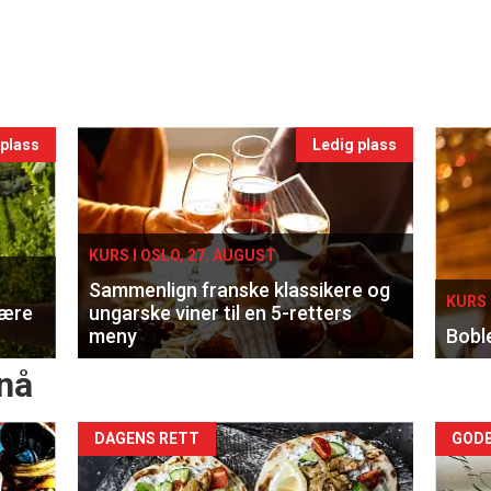
 plass
Ledig plass
KURS I OSLO, 27. AUGUST
Sammenlign franske klassikere og
KURS 
lære
ungarske viner til en 5-retters
meny
Bobl
nå
Forsiden
For
DAGENS RETT
GODB
akkurat
akk