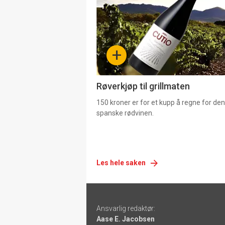
akkurat
nå
-
+
4
Røverkjøp til grillmaten
150 kroner er for et kupp å regne for de
spanske rødvinen.
Les hele saken
Footer
Ansvarlig redaktør:
-
Aase E. Jacobsen