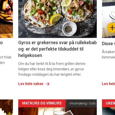
nå
nå
-
-
+
2
3
co
Gyros er grekernes svar på rullekebab
Disse 
og er det perfekte tilskuddet til
Årsaken 
helgekosen
t frisk
himmel
den
Om du har tenkt til å ta frem grillen denne
helgen eller kose deg innendørs ,er gyros
fredags-middagen du har lengtet etter.
Les hele saken
Les hel
Forsiden
For
MATKURS OG VINKURS
UKEN
Vinsmaking i Oslo