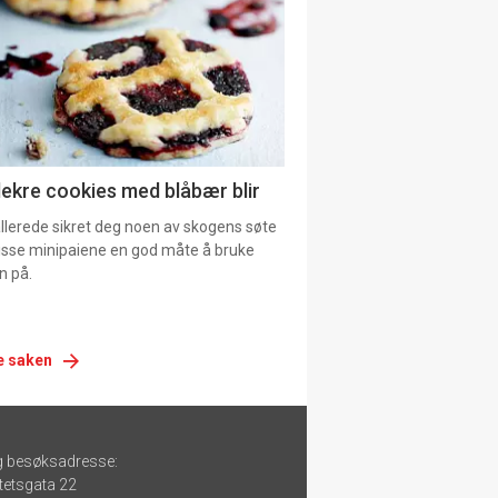
urat
lekre cookies med blåbær blir
allerede sikret deg noen av skogens søte
 disse minipaiene en god måte å bruke
n på.
e saken
g besøksadresse:
tetsgata 22