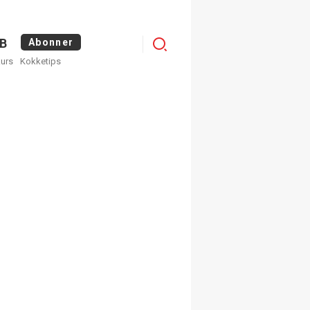
Logg
B
Abonner
kurs
Kokketips
inn