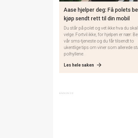
Aase hjelper deg: Få polets b
kjøp sendt rett til din mobil
Du står på polet og vet ikke hva du skal
velge. Fortvil ikke, for hjelpen er nær: Bes
vår sms-tjeneste og du får tilsendt to
ukentlige tips om viner som allerede stå
polhyllene.
Les hele saken