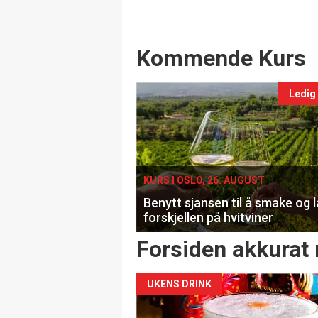
Events
Kommende Kurs
Ledig
KURS I OSLO, 26. AUGUST
Benytt sjansen til å smake og 
forskjellen på hvitviner
Forsiden akkurat 
UKENS DRINK