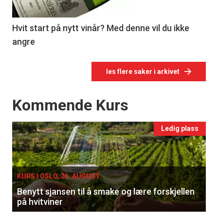
Hvit start på nytt vinår? Med denne vil du ikke
angre
les flere saker i arkivet
Events
Kommende Kurs
Ledig plass
KURS I OSLO, 26. AUGUST
Benytt sjansen til å smake og lære forskjellen
på hvitviner