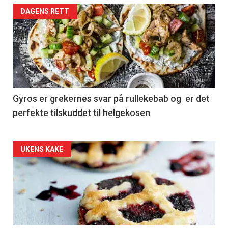
DAGENS RETT
Gyros er grekernes svar på rullekebab og er det
perfekte tilskuddet til helgekosen
Forsiden
UKENS KAKE
akkurat
nå
-