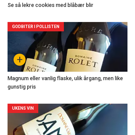
2
Se så lekre cookies med blåbær blir
Forsiden
GODBITER I POLLISTEN
akkurat
nå
+
-
3
Magnum eller vanlig flaske, ulik årgang, men like
gunstig pris
Forsiden
UKENS VIN
akkurat