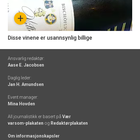
nå
+
-
6
Disse vinene er usannsynlig billige
Footer
Ansvarlig redaktør:
Aase E. Jacobsen
-
Daglig leder:
links
Jan H. Amundsen
Event manager:
Mina Hovden
All journalistikk er basert på
Vær
varsom-plakaten
og
Redaktørplakaten
Om informasjonskapsler