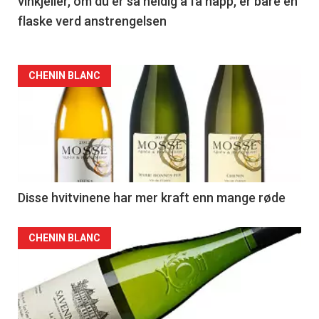
vinkjeller, om du er så heldig å få napp, er bare en
flaske verd anstrengelsen
CHENIN BLANC
Disse hvitvinene har mer kraft enn mange røde
CHENIN BLANC