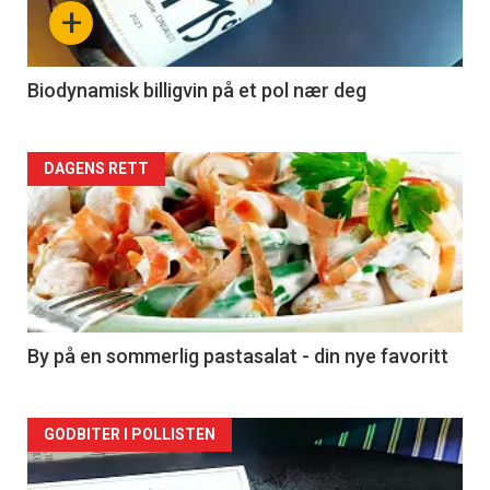
nå
+
-
4
Biodynamisk billigvin på et pol nær deg
Forsiden
DAGENS RETT
akkurat
nå
-
5
By på en sommerlig pastasalat - din nye favoritt
Forsiden
GODBITER I POLLISTEN
akkurat