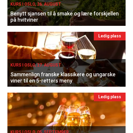
KURS I OSLO, 26. AUGUST
Benytt sjansen til å smake og lære forskjellen
på hvitviner
Ledig plass
KURS I OSLO, 27. AUGUST
Sammenlign franske klassikere og ungarske
viner til en 5-retters meny
Ledig plass
KURS I OSLO, 05. SEPTEMBER