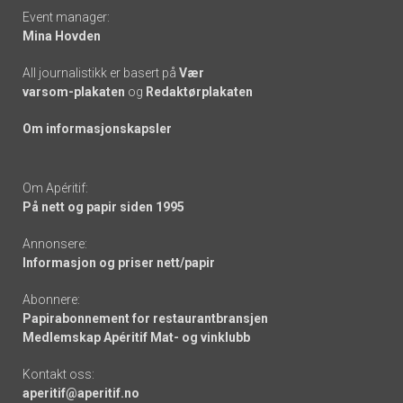
Event manager:
Mina Hovden
All journalistikk er basert på
Vær
varsom-plakaten
og
Redaktørplakaten
Om informasjonskapsler
Om Apéritif:
På nett og papir siden 1995
Annonsere:
Informasjon og priser nett/papir
Abonnere:
Papirabonnement for restaurantbransjen
Medlemskap Apéritif Mat- og vinklubb
Kontakt oss:
aperitif@aperitif.no