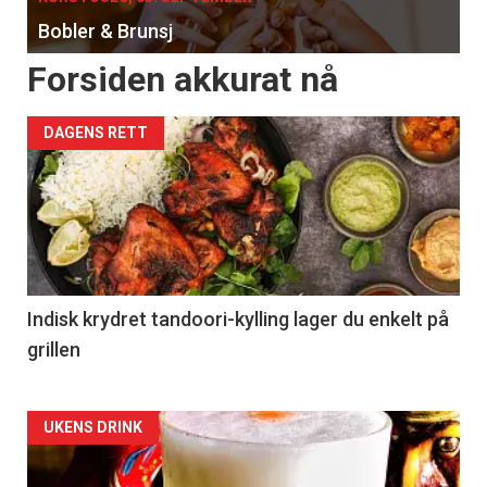
Bobler & Brunsj
Forsiden akkurat nå
DAGENS RETT
Indisk krydret tandoori-kylling lager du enkelt på
grillen
Forsiden
UKENS DRINK
akkurat