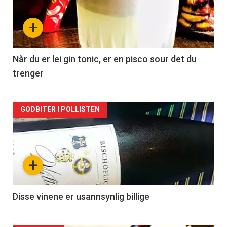
nå
+
-
2
Når du er lei gin tonic, er en pisco sour det du
trenger
Forsiden
GODBITER I POLLISTEN
akkurat
nå
+
-
3
Disse vinene er usannsynlig billige