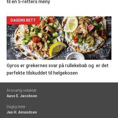
til en 5-retters meny
Forsiden
DAGENS RETT
akkurat
nå
-
6
Gyros er grekernes svar på rullekebab og er det
perfekte tilskuddet til helgekosen
Footer
Ansvarlig redaktør:
Aase E. Jacobsen
-
Daglig leder:
links
Jan H. Amundsen