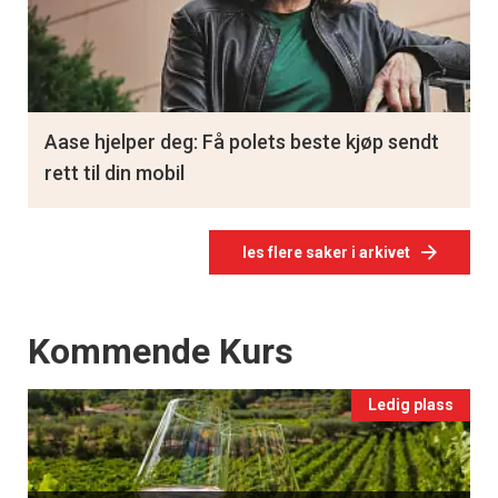
Aase hjelper deg: Få polets beste kjøp sendt
rett til din mobil
les flere saker i arkivet
Events
Kommende Kurs
Ledig plass