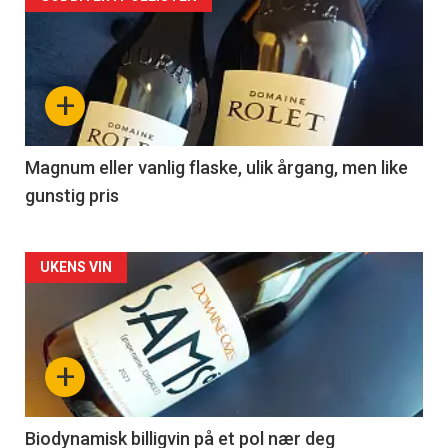
Forsiden
akkurat
nå
+
-
3
Magnum eller vanlig flaske, ulik årgang, men like
gunstig pris
Forsiden
UKENS VIN
akkurat
nå
+
-
4
Biodynamisk billigvin på et pol nær deg