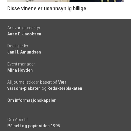
6
Disse vinene er usannsynlig billige
Footer
Ansvarlig redaktør:
Aase E. Jacobsen
-
Daglig leder:
links
Jan H. Amundsen
Event manager:
Mina Hovden
All journalistikk er basert på
Vær
varsom-plakaten
og
Redaktørplakaten
Om informasjonskapsler
Om Apéritif:
På nett og papir siden 1995