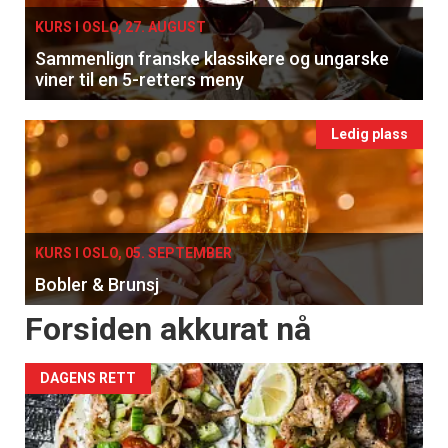
KURS I OSLO, 27. AUGUST
Sammenlign franske klassikere og ungarske
viner til en 5-retters meny
Ledig plass
KURS I OSLO, 05. SEPTEMBER
Bobler & Brunsj
Forsiden akkurat nå
DAGENS RETT