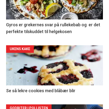
Gyros er grekernes svar på rullekebab og er det
perfekte tilskuddet til helgekosen
Forsiden
UKENS KAKE
akkurat
nå
-
2
Se så lekre cookies med blåbær blir
GODBITER I POLLISTEN