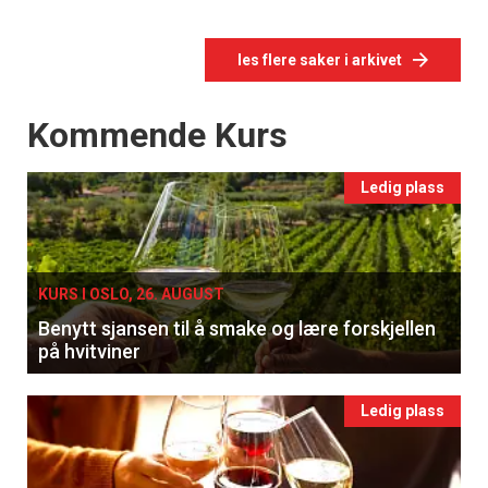
les flere saker i arkivet
Events
Kommende Kurs
Ledig plass
KURS I OSLO, 26. AUGUST
Benytt sjansen til å smake og lære forskjellen
på hvitviner
Ledig plass