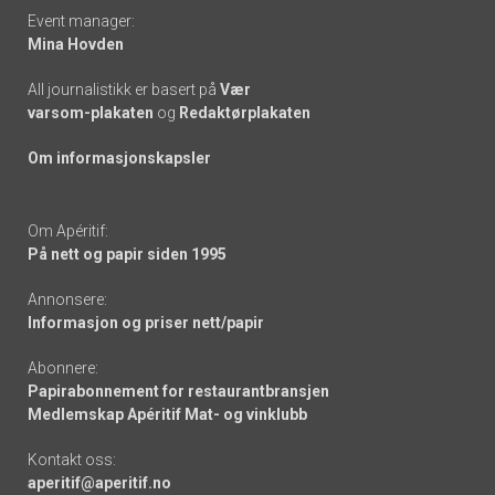
Event manager:
Mina Hovden
All journalistikk er basert på
Vær
varsom-plakaten
og
Redaktørplakaten
Om informasjonskapsler
Om Apéritif:
På nett og papir siden 1995
Annonsere:
Informasjon og priser nett/papir
Abonnere:
Papirabonnement for restaurantbransjen
Medlemskap Apéritif Mat- og vinklubb
Kontakt oss:
aperitif@aperitif.no