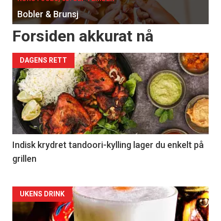
Bobler & Brunsj
Forsiden akkurat nå
DAGENS RETT
Indisk krydret tandoori-kylling lager du enkelt på
grillen
Forsiden
UKENS DRINK
akkurat