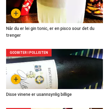
nå
+
-
2
Når du er lei gin tonic, er en pisco sour det du
trenger
Forsiden
GODBITER I POLLISTEN
akkurat
nå
+
-
3
Disse vinene er usannsynlig billige