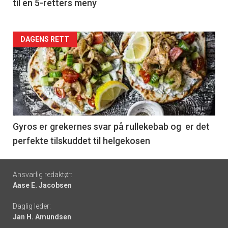
til en 5-retters meny
Forsiden
DAGENS RETT
akkurat
nå
-
6
Gyros er grekernes svar på rullekebab og er det
perfekte tilskuddet til helgekosen
Footer
Ansvarlig redaktør:
Aase E. Jacobsen
-
Daglig leder:
links
Jan H. Amundsen