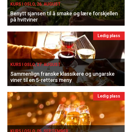
KURS I OSLO, 26. AUGUST
Benytt sjansen til å smake og lære forskjellen
på hvitviner
Ledig plass
KURS I OSLO, 27. AUGUST
Sammenlign franske klassikere og ungarske
viner til en 5-retters meny
Ledig plass
KURS I OSLO, 05. SEPTEMBER