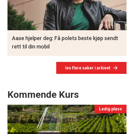
Aase hjelper deg: Få polets beste kjøp sendt
rett til din mobil
les flere saker i arkivet
Events
Kommende Kurs
Ledig plass