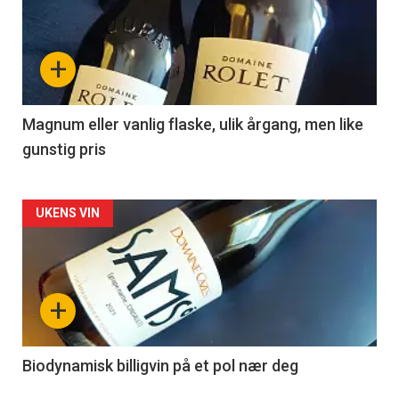
akkurat
nå
+
-
3
Magnum eller vanlig flaske, ulik årgang, men like
gunstig pris
Forsiden
UKENS VIN
akkurat
nå
+
-
4
Biodynamisk billigvin på et pol nær deg