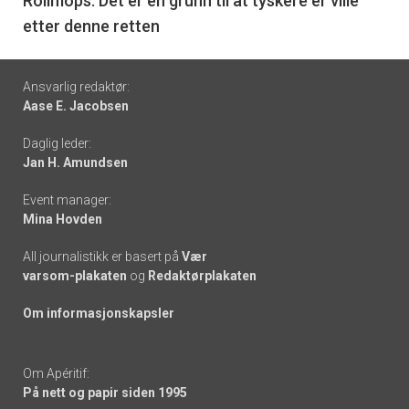
6
Rollmops: Det er en grunn til at tyskere er ville
etter denne retten
Footer
Ansvarlig redaktør:
Aase E. Jacobsen
-
Daglig leder:
links
Jan H. Amundsen
Event manager:
Mina Hovden
All journalistikk er basert på
Vær
varsom-plakaten
og
Redaktørplakaten
Om informasjonskapsler
Om Apéritif:
På nett og papir siden 1995