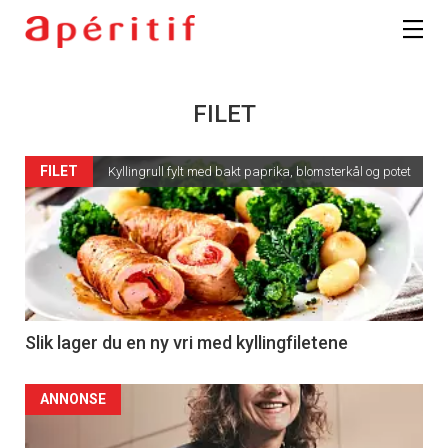
FILET
FILET
Kyllingrull fylt med bakt paprika, blomsterkål og potet
Slik lager du en ny vri med kyllingfiletene
ANNONSE