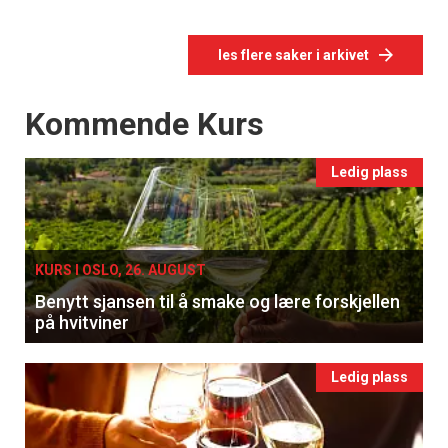
les flere saker i arkivet
Events
Kommende Kurs
Ledig plass
KURS I OSLO, 26. AUGUST
Benytt sjansen til å smake og lære forskjellen
på hvitviner
Ledig plass