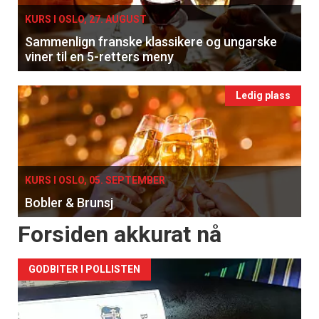
KURS I OSLO, 27. AUGUST
Sammenlign franske klassikere og ungarske
viner til en 5-retters meny
Ledig plass
KURS I OSLO, 05. SEPTEMBER
Bobler & Brunsj
Forsiden akkurat nå
GODBITER I POLLISTEN