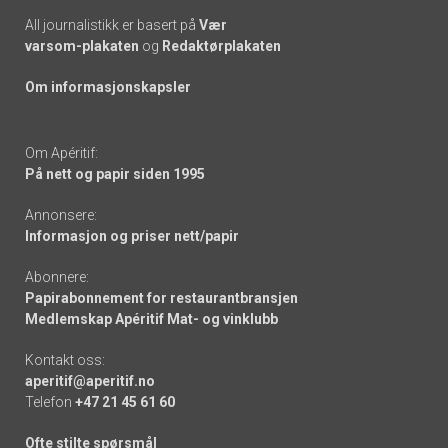
All journalistikk er basert på
Vær
varsom-plakaten
og
Redaktørplakaten
Om informasjonskapsler
Om Apéritif:
På nett og papir siden 1995
Annonsere:
Informasjon og priser nett/papir
Abonnere:
Papirabonnement for restaurantbransjen
Medlemskap Apéritif Mat- og vinklubb
Kontakt oss:
aperitif@aperitif.no
Telefon
+47 21 45 61 60
Ofte stilte spørsmål