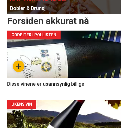
Bobler & Brunsj
Forsiden akkurat nå
GODBITER I POLLISTEN
+
Disse vinene er usannsynlig billige
Forsiden
UKENS VIN
akkurat