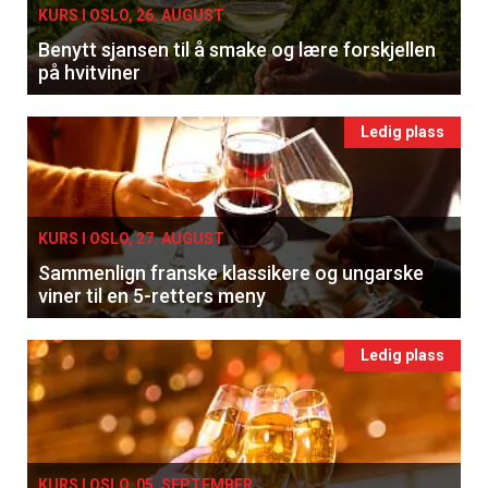
KURS I OSLO, 26. AUGUST
Benytt sjansen til å smake og lære forskjellen
på hvitviner
Ledig plass
KURS I OSLO, 27. AUGUST
Sammenlign franske klassikere og ungarske
viner til en 5-retters meny
Ledig plass
KURS I OSLO, 05. SEPTEMBER