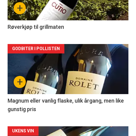
nå
+
-
2
Røverkjøp til grillmaten
Forsiden
GODBITER I POLLISTEN
akkurat
nå
+
-
3
Magnum eller vanlig flaske, ulik årgang, men like
gunstig pris
Forsiden
UKENS VIN