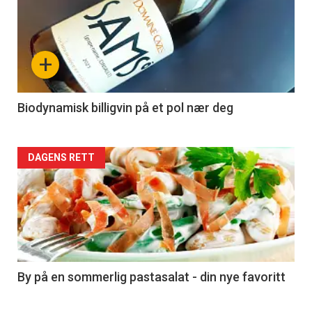
akkurat
nå
+
-
4
Biodynamisk billigvin på et pol nær deg
Forsiden
DAGENS RETT
akkurat
nå
-
5
By på en sommerlig pastasalat - din nye favoritt