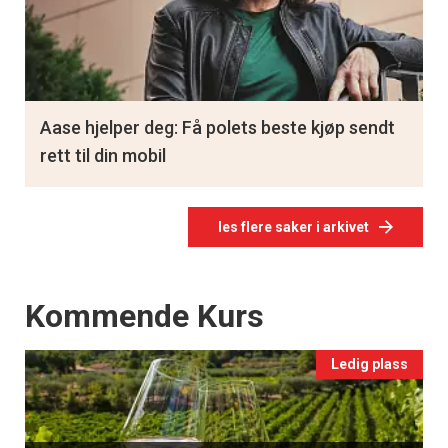
Aase hjelper deg: Få polets beste kjøp sendt
rett til din mobil
les flere saker i arkivet
Events
Kommende Kurs
Ledig plass