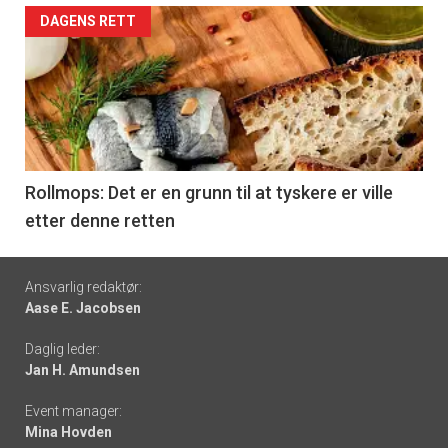
Forsiden
DAGENS RETT
akkurat
nå
-
6
Rollmops: Det er en grunn til at tyskere er ville
etter denne retten
Footer
Ansvarlig redaktør:
Aase E. Jacobsen
-
Daglig leder:
links
Jan H. Amundsen
Event manager:
Mina Hovden