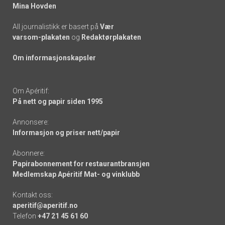
Mina Hovden
All journalistikk er basert på
Vær
varsom-plakaten
og
Redaktørplakaten
Om informasjonskapsler
Om Apéritif:
På nett og papir siden 1995
Annonsere:
Informasjon og priser nett/papir
Abonnere:
Papirabonnement for restaurantbransjen
Medlemskap Apéritif Mat- og vinklubb
Kontakt oss:
aperitif@aperitif.no
Telefon
+47 21 45 61 60