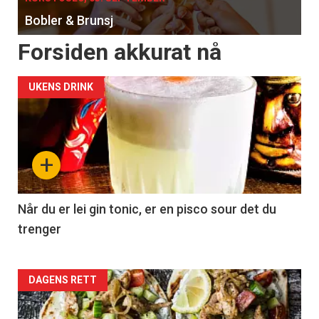
Bobler & Brunsj
Forsiden akkurat nå
UKENS DRINK
+
Når du er lei gin tonic, er en pisco sour det du
trenger
Forsiden
DAGENS RETT
akkurat