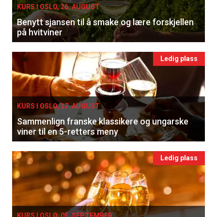
KURS I OSLO, 26. AUGUST
Benytt sjansen til å smake og lære forskjellen
på hvitviner
Ledig plass
KURS I OSLO, 27. AUGUST
Sammenlign franske klassikere og ungarske
viner til en 5-retters meny
Ledig plass
KURS I OSLO, 05. SEPTEMBER