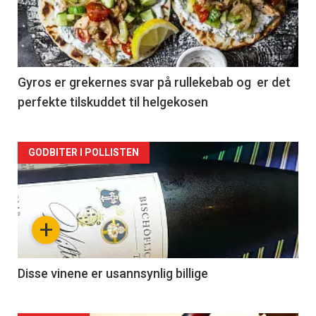
nå
-
2
Gyros er grekernes svar på rullekebab og er det
perfekte tilskuddet til helgekosen
Forsiden
GODBITER I POLLISTEN
akkurat
nå
+
-
3
Disse vinene er usannsynlig billige