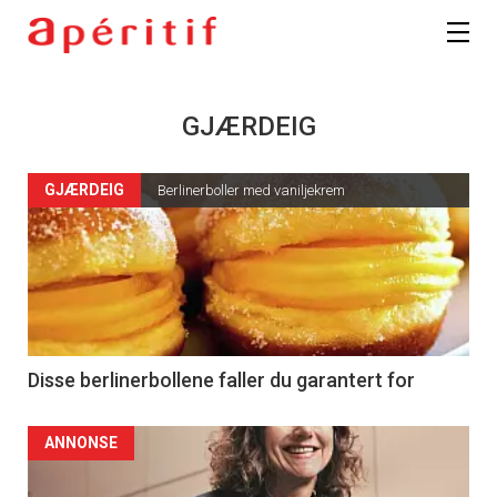
GJÆRDEIG
GJÆRDEIG
Berlinerboller med vaniljekrem
Disse berlinerbollene faller du garantert for
ANNONSE