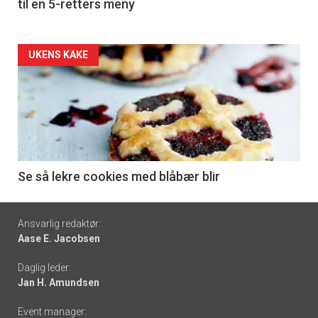
til en 5-retters meny
Forsiden
UKENS KAKE
akkurat
nå
-
6
Se så lekre cookies med blåbær blir
Footer
Ansvarlig redaktør:
Aase E. Jacobsen
-
Daglig leder:
links
Jan H. Amundsen
Event manager: