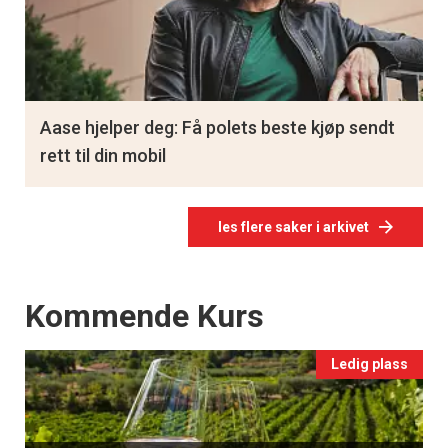
Aase hjelper deg: Få polets beste kjøp sendt
rett til din mobil
les flere saker i arkivet
Events
Kommende Kurs
Ledig plass