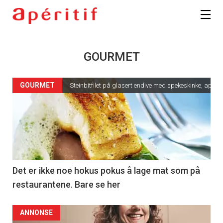
GOURMET
GOURMET
Steinbitfilet på glasert endive med spekeskinke, appel
Det er ikke noe hokus pokus å lage mat som på
restaurantene. Bare se her
ANNONSE