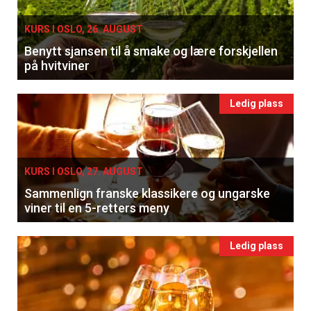
KURS I OSLO, 26. AUGUST
Benytt sjansen til å smake og lære forskjellen
på hvitviner
Ledig plass
KURS I OSLO, 27. AUGUST
Sammenlign franske klassikere og ungarske
viner til en 5-retters meny
Ledig plass