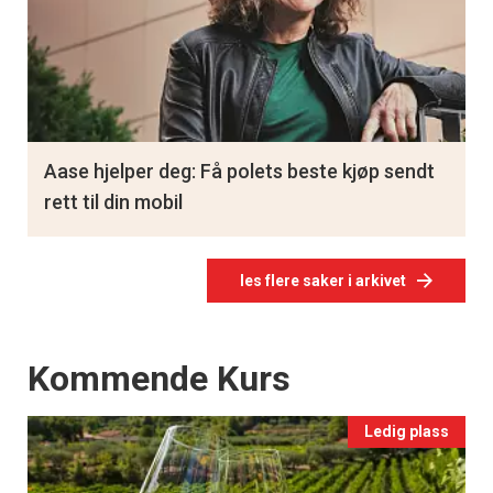
Aase hjelper deg: Få polets beste kjøp sendt
rett til din mobil
les flere saker i arkivet
Events
Kommende Kurs
Ledig plass