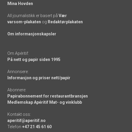
Mina Hovden
All journalistikk er basert på
Vær
varsom-plakaten
og
Redaktørplakaten
Om informasjonskapsler
Om Apéritif:
På nett og papir siden 1995
Annonsere:
Informasjon og priser nett/papir
Abonnere:
Papirabonnement for restaurantbransjen
Medlemskap Apéritif Mat- og vinklubb
Kontakt oss:
aperitif@aperitif.no
Telefon
+47 21 45 61 60