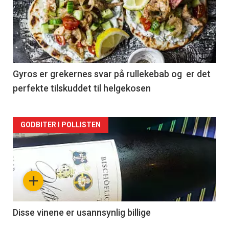
akkurat
nå
-
2
Gyros er grekernes svar på rullekebab og er det
perfekte tilskuddet til helgekosen
Forsiden
GODBITER I POLLISTEN
akkurat
nå
+
-
3
Disse vinene er usannsynlig billige