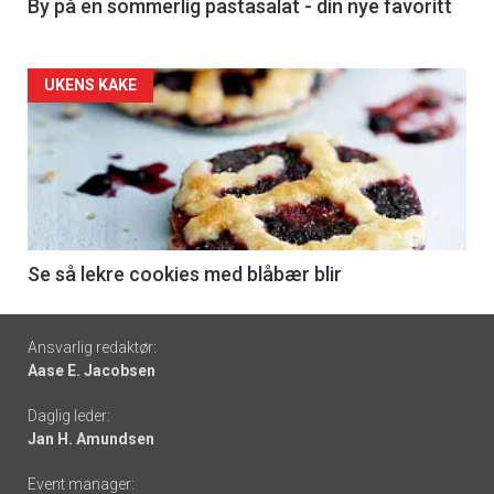
5
By på en sommerlig pastasalat - din nye favoritt
Forsiden
UKENS KAKE
akkurat
nå
-
6
Se så lekre cookies med blåbær blir
Footer
Ansvarlig redaktør:
Aase E. Jacobsen
-
Daglig leder:
links
Jan H. Amundsen
Event manager: