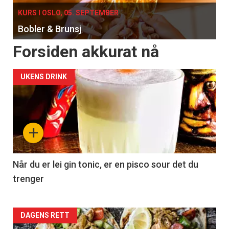
KURS I OSLO, 05. SEPTEMBER
Bobler & Brunsj
Forsiden akkurat nå
UKENS DRINK
+
Når du er lei gin tonic, er en pisco sour det du
trenger
Forsiden
DAGENS RETT