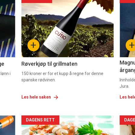
akkurat
akk
nå
nå
-
-
+
+
2
3
Magnum
ge
Røverkjøp til grillmaten
årgang
lønn i
150 kroner er for et kupp å regne for denne
spanske rødvinen.
Innhold
Jura.
Les hele saken
Les hel
Forsiden
For
DAGENS RETT
DAGE
akkurat
akk