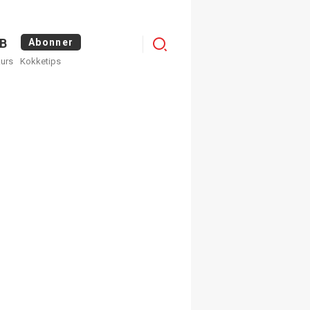
Logg
B
Abonner
kurs
Kokketips
inn