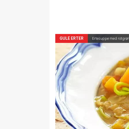
GULE ERTER
Ertesuppe med rotgrø