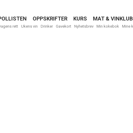
POLLISTEN
OPPSKRIFTER
KURS
MAT & VINKLUB
Menu
Dagens rett
Ukens vin
Drinker
Gavekort
Nyhetsbrev
Min kokebok
Mine 