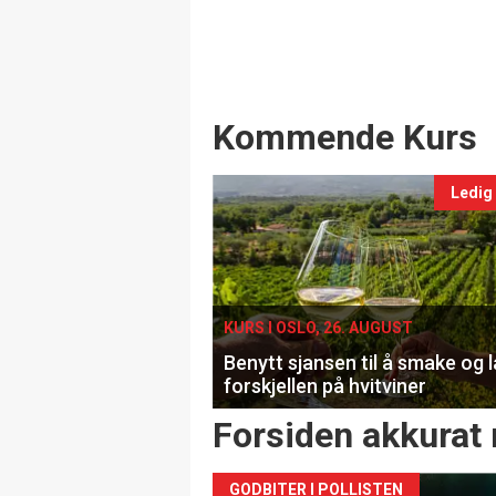
Events
Kommende Kurs
Ledig
KURS I OSLO, 26. AUGUST
Benytt sjansen til å smake og 
forskjellen på hvitviner
Forsiden akkurat 
GODBITER I POLLISTEN