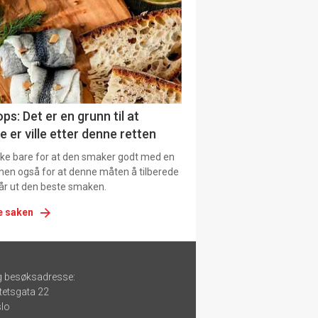
ps: Det er en grunn til at
e er ville etter denne retten
ikke bare for at den smaker godt med en
men også for at denne måten å tilberede
får ut den beste smaken.
e saken
g besøksadresse:
tetsgata 22
lo