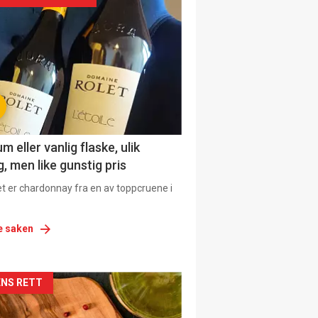
urat
 eller vanlig flaske, ulik
, men like gunstig pris
et er chardonnay fra en av toppcruene i
e saken
siden
NS RETT
urat