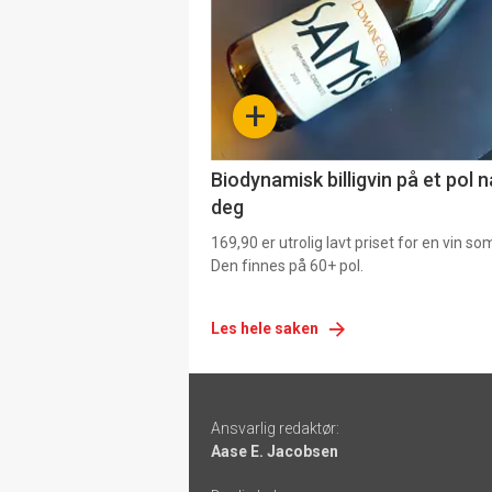
nå
-
+
4
Biodynamisk billigvin på et pol 
deg
169,90 er utrolig lavt priset for en vin s
Den finnes på 60+ pol.
Les hele saken
Footer
Ansvarlig redaktør:
-
Aase E. Jacobsen
links