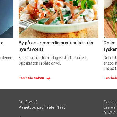
nå
nå
-
-
5
6
nær
By på en sommerlig pastasalat - din
Rollmo
nye favoritt
tysker
om denne.
En pastasalat til middag er alltid populært.
Det er 
Oppskriften er såre enkel.
snaps, 
sild på 
Les hele saken
Les hel
Om Apéritif:
Post- o
På nett og papir siden 1995
Universi
0162 Os