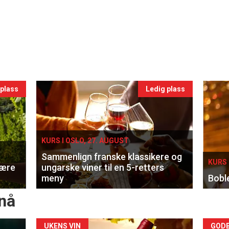
 plass
Ledig plass
KURS I OSLO, 27. AUGUST
Sammenlign franske klassikere og
KURS 
lære
ungarske viner til en 5-retters
meny
Bobl
nå
Forsiden
For
UKENS VIN
GODB