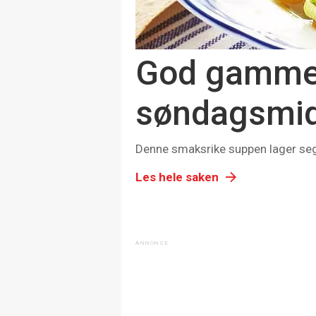
God gammel
søndagsmi
Denne smaksrike suppen lager seg
Les hele saken