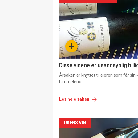
+
Disse vinene er usannsynlig billi
Årsaken er knyttet til eieren som får sin «
himmelen».
Les hele saken
Forsiden
UKENS VIN
akkurat