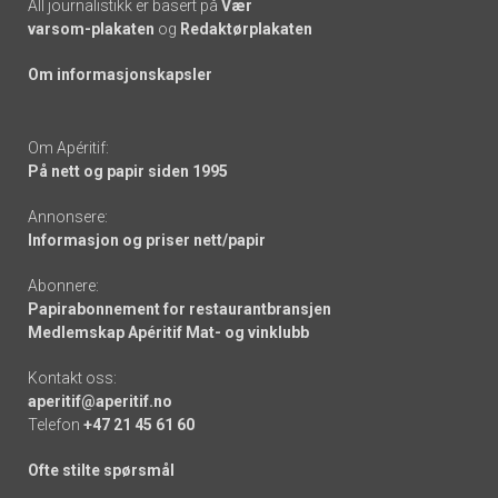
All journalistikk er basert på
Vær
varsom-plakaten
og
Redaktørplakaten
Om informasjonskapsler
Om Apéritif:
På nett og papir siden 1995
Annonsere:
Informasjon og priser nett/papir
Abonnere:
Papirabonnement for restaurantbransjen
Medlemskap Apéritif Mat- og vinklubb
Kontakt oss:
aperitif@aperitif.no
Telefon
+47 21 45 61 60
Ofte stilte spørsmål