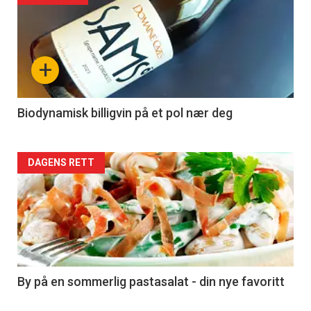
akkurat
nå
+
-
4
Biodynamisk billigvin på et pol nær deg
Forsiden
DAGENS RETT
akkurat
nå
-
5
By på en sommerlig pastasalat - din nye favoritt