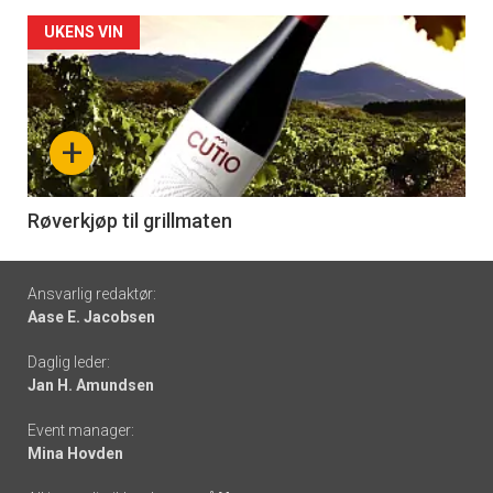
Forsiden
UKENS VIN
akkurat
nå
+
-
6
Røverkjøp til grillmaten
Footer
Ansvarlig redaktør:
Aase E. Jacobsen
-
Daglig leder:
links
Jan H. Amundsen
Event manager:
Mina Hovden