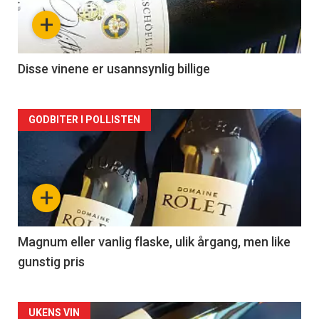
nå
+
-
2
Disse vinene er usannsynlig billige
Forsiden
GODBITER I POLLISTEN
akkurat
nå
+
-
3
Magnum eller vanlig flaske, ulik årgang, men like
gunstig pris
Forsiden
UKENS VIN