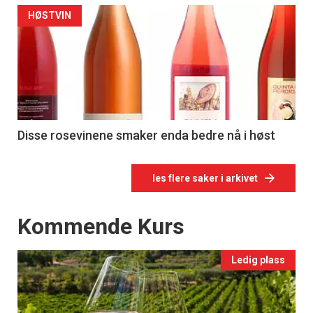
HØSTVIN
Disse rosevinene smaker enda bedre nå i høst
les flere saker i arkivet
Events
Kommende Kurs
Ledig plass