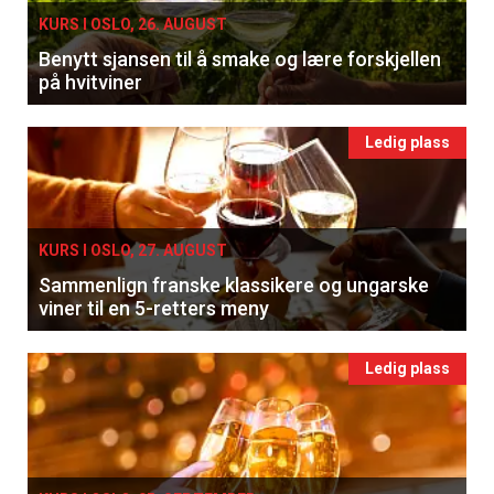
KURS I OSLO, 26. AUGUST
Benytt sjansen til å smake og lære forskjellen
på hvitviner
Ledig plass
KURS I OSLO, 27. AUGUST
Sammenlign franske klassikere og ungarske
viner til en 5-retters meny
Ledig plass