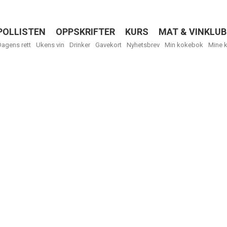
POLLISTEN
OPPSKRIFTER
KURS
MAT & VINKLUB
Menu
Dagens rett
Ukens vin
Drinker
Gavekort
Nyhetsbrev
Min kokebok
Mine 