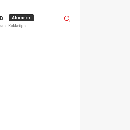
Logg
B
Abonner
kurs
Kokketips
inn