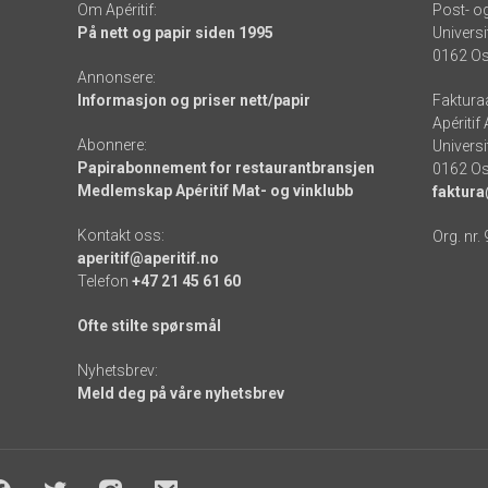
Om Apéritif:
Post- o
På nett og papir siden 1995
Universi
0162 Os
Annonsere:
Informasjon og priser nett/papir
Faktura
Apéritif
Abonnere:
Universi
Papirabonnement for restaurantbransjen
0162 Os
Medlemskap Apéritif Mat- og vinklubb
faktura
Kontakt oss:
Org. nr.
aperitif@aperitif.no
Telefon
+47 21 45 61 60
Ofte stilte spørsmål
Nyhetsbrev:
Meld deg på våre nyhetsbrev