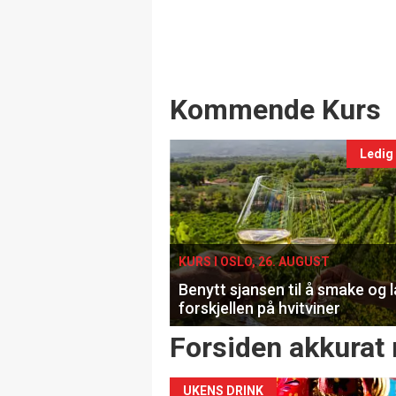
Events
Kommende Kurs
Ledig
KURS I OSLO, 26. AUGUST
Benytt sjansen til å smake og 
forskjellen på hvitviner
Forsiden akkurat 
UKENS DRINK