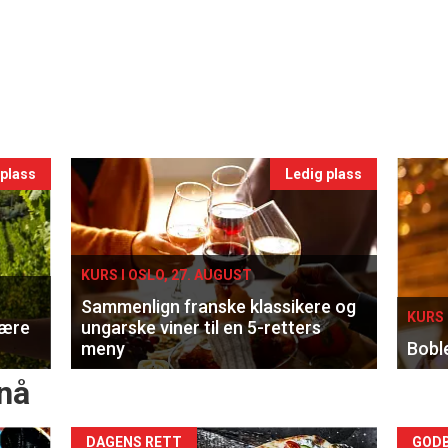
 plass
Ledig plass
KURS I OSLO, 27. AUGUST
Sammenlign franske klassikere og
KURS 
lære
ungarske viner til en 5-retters
meny
Bobl
nå
Forsiden
For
DAGENS RETT
GODB