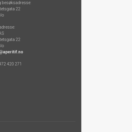
g besøksadresse:
tetsgata 22
lo
adresse:
 AS
tetsgata 22
lo
@aperitif.no
 972 420 271