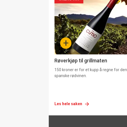
Forsiden
akkurat
nå
-
+
4
Røverkjøp til grillmaten
150 kroner er for et kupp å regne for de
spanske rødvinen.
Les hele saken
Footer