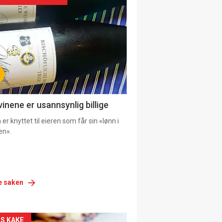
urat
vinene er usannsynlig billige
er knyttet til eieren som får sin «lønn i
en».
e saken
S KAKE