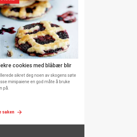
siden
urat
lekre cookies med blåbær blir
allerede sikret deg noen av skogens søte
 disse minipaiene en god måte å bruke
n på.
e saken