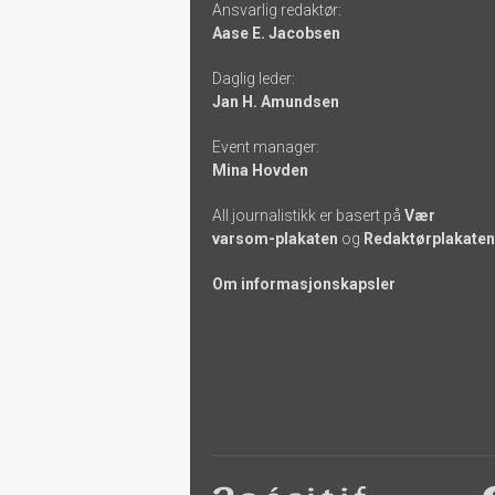
Ansvarlig redaktør:
-
Aase E. Jacobsen
links
Daglig leder:
Jan H. Amundsen
Event manager:
Mina Hovden
All journalistikk er basert på
Vær
varsom-plakaten
og
Redaktørplakaten
Om informasjonskapsler
Footer