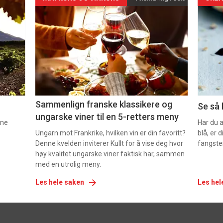
Forsiden
For
akkurat
akk
nå
nå
-
-
5
6
Sammenlign franske klassikere og
Se så 
ungarske viner til en 5-retters meny
nne
Har du 
Ungarn mot Frankrike, hvilken vin er din favoritt?
blå, er
Denne kvelden inviterer Kullt for å vise deg hvor
fangste
høy kvalitet ungarske viner faktisk har, sammen
med en utrolig meny.
Les hele saken
Les hel