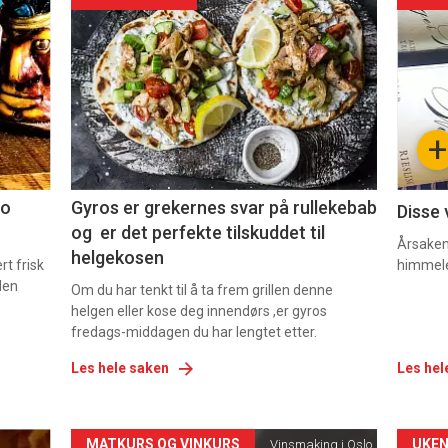
akkurat
akk
nå
nå
-
-
+
2
3
co
Gyros er grekernes svar på rullekebab
Disse 
og er det perfekte tilskuddet til
Årsaken 
helgekosen
t frisk
himmel
den
Om du har tenkt til å ta frem grillen denne
helgen eller kose deg innendørs ,er gyros
fredags-middagen du har lengtet etter.
Les hele saken
Les hel
MATKURS OG VINKURS
UKEN
Vinsmaking i Oslo