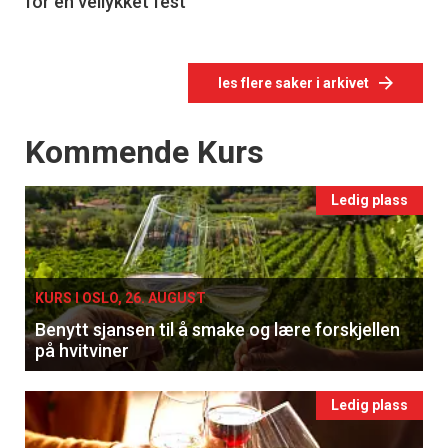
for en vellykket fest
les flere saker i arkivet
Events
Kommende Kurs
Ledig plass
KURS I OSLO, 26. AUGUST
Benytt sjansen til å smake og lære forskjellen
på hvitviner
Ledig plass