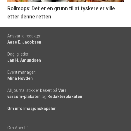
6
Rollmops: Det er en grunn til at tyskere er ville
etter denne retten
Footer
Ansvarlig redaktør:
Aase E. Jacobsen
-
Daglig leder:
links
Jan H. Amundsen
Event manager:
Mina Hovden
All journalistikk er basert på
Vær
varsom-plakaten
og
Redaktørplakaten
Om informasjonskapsler
Om Apéritif: