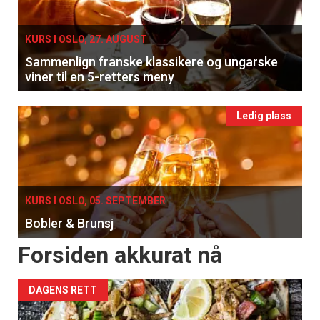
KURS I OSLO, 27. AUGUST
Sammenlign franske klassikere og ungarske
viner til en 5-retters meny
Ledig plass
KURS I OSLO, 05. SEPTEMBER
Bobler & Brunsj
Forsiden akkurat nå
DAGENS RETT