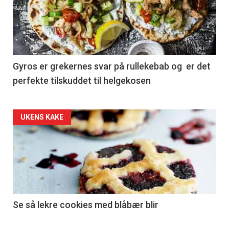
Gyros er grekernes svar på rullekebab og er det
perfekte tilskuddet til helgekosen
Forsiden
UKENS KAKE
akkurat
nå
-
2
Se så lekre cookies med blåbær blir