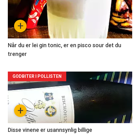
akkurat
nå
+
-
2
Når du er lei gin tonic, er en pisco sour det du
trenger
Forsiden
GODBITER I POLLISTEN
akkurat
nå
+
-
3
Disse vinene er usannsynlig billige