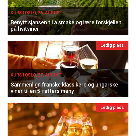
KURS I OSLO, 26. AUGUST
Benytt sjansen til å smake og lære forskjellen
på hvitviner
Ledig plass
KURS I OSLO, 27. AUGUST
Sammenlign franske klassikere og ungarske
viner til en 5-retters meny
Ledig plass