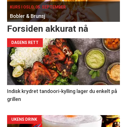
KURS I OSLO, 05. SEPTEMBER
Bobler & Brunsj
Forsiden akkurat nå
DAGENS RETT
Indisk krydret tandoori-kylling lager du enkelt på
grillen
Forsiden
UKENS DRINK