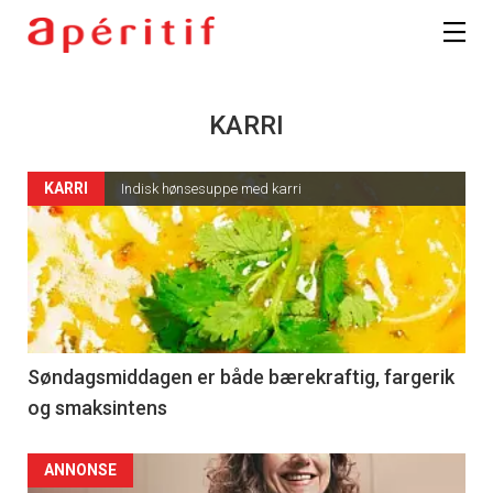
KARRI
KARRI
Indisk hønsesuppe med karri
Søndagsmiddagen er både bærekraftig, fargerik
og smaksintens
ANNONSE