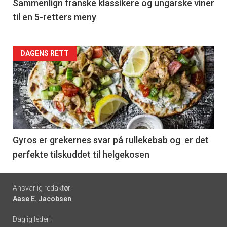
5
Sammenlign franske klassikere og ungarske viner
til en 5-retters meny
Forsiden
DAGENS RETT
akkurat
nå
-
6
Gyros er grekernes svar på rullekebab og er det
perfekte tilskuddet til helgekosen
Footer
Ansvarlig redaktør:
Aase E. Jacobsen
-
Daglig leder:
links