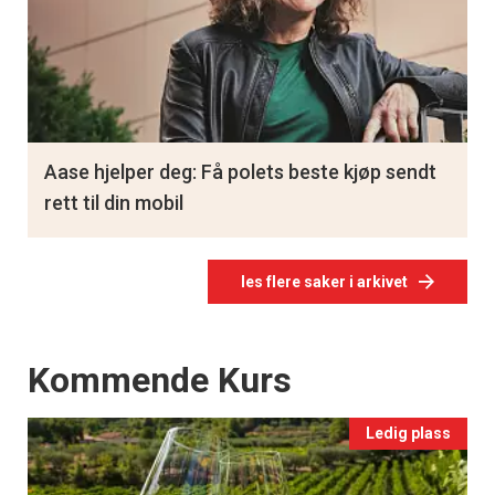
Aase hjelper deg: Få polets beste kjøp sendt
rett til din mobil
les flere saker i arkivet
Events
Kommende Kurs
Ledig plass