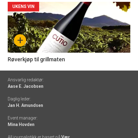
Forsiden
UKENS VIN
akkurat
nå
+
-
6
Røverkjøp til grillmaten
Footer
Ansvarlig redaktør:
Aase E. Jacobsen
-
Daglig leder:
links
Jan H. Amundsen
Event manager:
Mina Hovden
All journalistikk er basert på
Vær