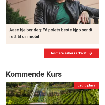
Aase hjelper deg: Få polets beste kjøp sendt
rett til din mobil
les flere saker i arkivet
Events
Kommende Kurs
Ledig plass