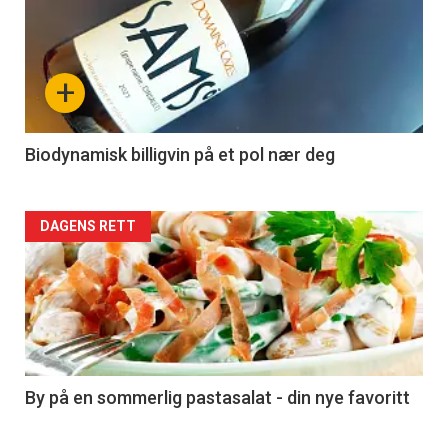
akkurat
nå
+
-
4
Biodynamisk billigvin på et pol nær deg
Forsiden
DAGENS RETT
akkurat
nå
-
5
By på en sommerlig pastasalat - din nye favoritt