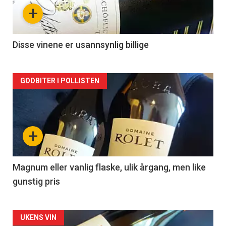
nå
+
-
2
Disse vinene er usannsynlig billige
Forsiden
GODBITER I POLLISTEN
akkurat
nå
+
-
3
Magnum eller vanlig flaske, ulik årgang, men like
gunstig pris
Forsiden
UKENS VIN