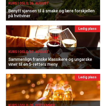
KURS I OSLO, 26. AUGUST
Benytt sjansen til å smake og lære forskjellen
på hvitviner
Ledig plass
KURS I OSLO, 27. AUGUST
Sammenlign franske klassikere og ungarske
viner til en 5-retters meny
Ledig plass
KURS I OSLO, 05. SEPTEMBER