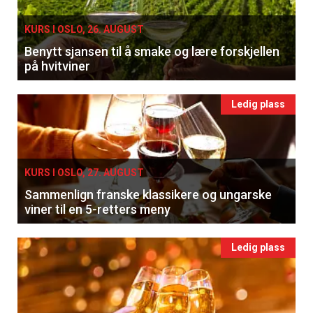
KURS I OSLO, 26. AUGUST
Benytt sjansen til å smake og lære forskjellen
på hvitviner
Ledig plass
KURS I OSLO, 27. AUGUST
Sammenlign franske klassikere og ungarske
viner til en 5-retters meny
Ledig plass