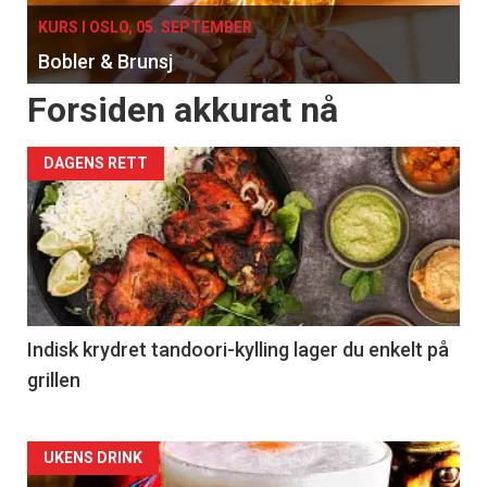
KURS I OSLO, 05. SEPTEMBER
Bobler & Brunsj
Forsiden akkurat nå
DAGENS RETT
Indisk krydret tandoori-kylling lager du enkelt på
grillen
Forsiden
UKENS DRINK