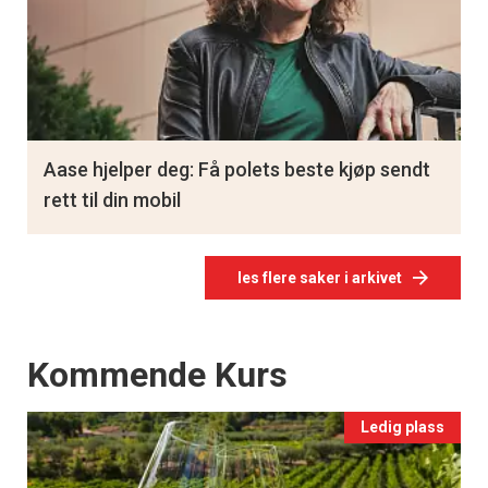
Aase hjelper deg: Få polets beste kjøp sendt
rett til din mobil
les flere saker i arkivet
Events
Kommende Kurs
Ledig plass