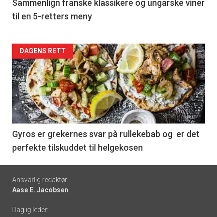
5
Sammenlign franske klassikere og ungarske viner
til en 5-retters meny
Forsiden
DAGENS RETT
akkurat
nå
-
6
Gyros er grekernes svar på rullekebab og er det
perfekte tilskuddet til helgekosen
Footer
Ansvarlig redaktør:
Aase E. Jacobsen
-
Daglig leder:
links