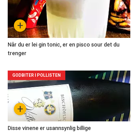
akkurat
nå
+
-
2
Når du er lei gin tonic, er en pisco sour det du
trenger
Forsiden
GODBITER I POLLISTEN
akkurat
nå
+
-
3
Disse vinene er usannsynlig billige