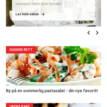
vinekspert Marte Øyen Nordahl
Les hele saken
DAGENS RETT
By på en sommerlig pastasalat - din nye favoritt
UKENS KAKE