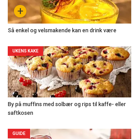
section
+
29
Left
Så enkel og velsmakende kan en drink være
UKENS KAKE
By på muffins med solbær og rips til kaffe- eller
saftkosen
GUIDE