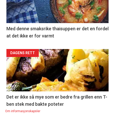
section
39
Right
Med denne smaksrike thaisuppen er det en fordel
at det ikke er for varmt
Articler
DAGENS RETT
-
section
40
Left
Det er ikke så mye som er bedre fra grillen enn T-
ben stek med bakte poteter
Om informasjonskapsler