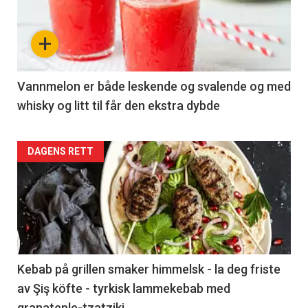
-
section
+
37
Left
Vannmelon er både leskende og svalende og med
whisky og litt til får den ekstra dybde
Articler
DAGENS RETT
-
section
37
Right
Kebab på grillen smaker himmelsk - la deg friste
av Şiş köfte - tyrkisk lammekebab med
granateple-tzatziki