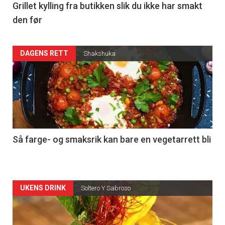
Grillet kylling fra butikken slik du ikke har smakt
den før
DAGENS RETT
Shakshuka
Så farge- og smaksrik kan bare en vegetarrett bli
Articler
UKENS DRINK
Soltero Y Sabroso
-