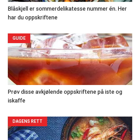
Right
Blåskjell er sommerdelikatesse nummer én. Her
har du oppskriftene
Articler
GUIDE
-
section
39
Left
Prøv disse avkjølende oppskriftene på iste og
iskaffe
Articler
DAGENS RETT
-