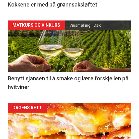
Kokkene er med på grønnsaksløftet
Articler
MATKURS OG VINKURS
Vinsmaking i Oslo
-
section
23
Right
Benytt sjansen til å smake og lære forskjellen på
hvitviner
DAGENS RETT