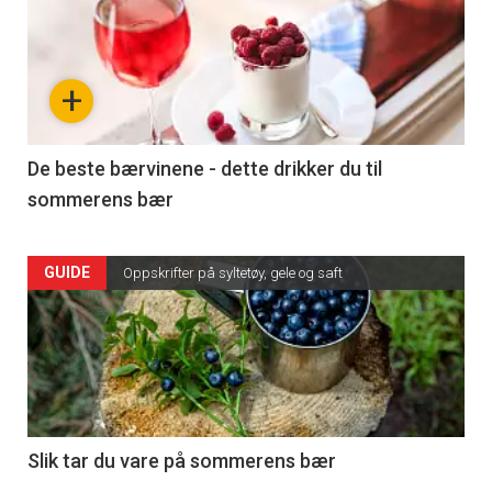
+
De beste bærvinene - dette drikker du til
sommerens bær
GUIDE
Oppskrifter på syltetøy, gele og saft
Slik tar du vare på sommerens bær