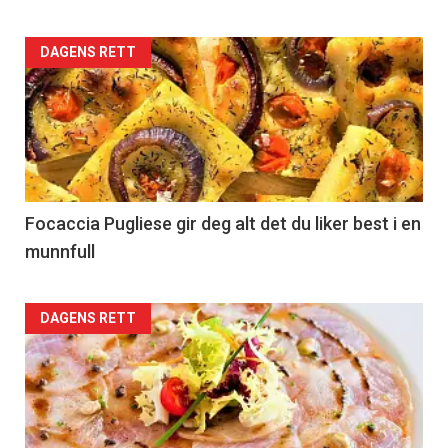
Articler
DAGENS RETT
-
section
35
Left
Focaccia Pugliese gir deg alt det du liker best i en
munnfull
Articler
DAGENS RETT
-
section