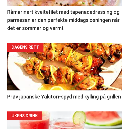
36
Left
Råmarinert kveitefilet med tapenadedressing og
parmesan er den perfekte middagsløsningen når
det er sommer og varmt
Articler
DAGENS RETT
-
section
36
Right
Prøv japanske Yakitori-spyd med kylling på grillen
Articler
UKENS DRINK