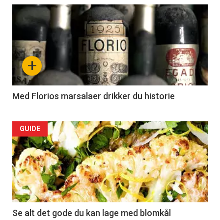
Articler
-
section
+
34
Left
Med Florios marsalaer drikker du historie
Articler
GUIDE
-
section
34
Right
Se alt det gode du kan lage med blomkål