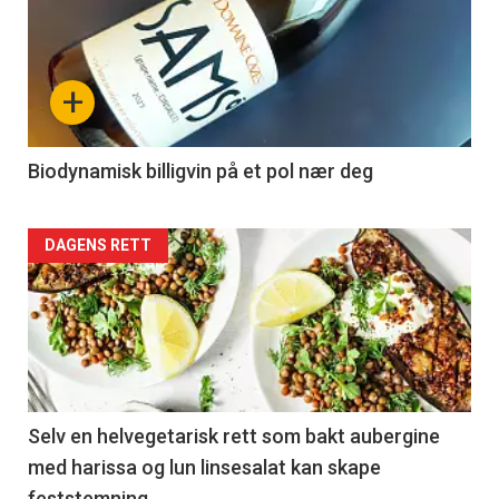
+
Biodynamisk billigvin på et pol nær deg
DAGENS RETT
Selv en helvegetarisk rett som bakt aubergine
med harissa og lun linsesalat kan skape
feststemning