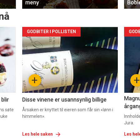
meny
Bobl
nå
Forsiden
For
GODBITER I POLLISTEN
GODB
akkurat
akk
nå
nå
-
-
+
+
2
3
Magnum
blir
Disse vinene er usannsynlig billige
årgang
ns søte
Årsaken er knyttet til eieren som får sin «lønn i
ruke
himmelen».
Innhold
Jura.
Les hele saken
Les hel