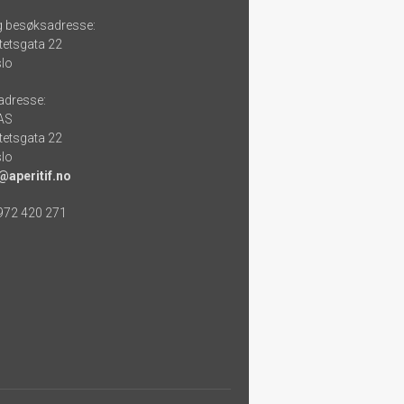
g besøksadresse:
tetsgata 22
lo
adresse:
 AS
tetsgata 22
lo
@aperitif.no
 972 420 271