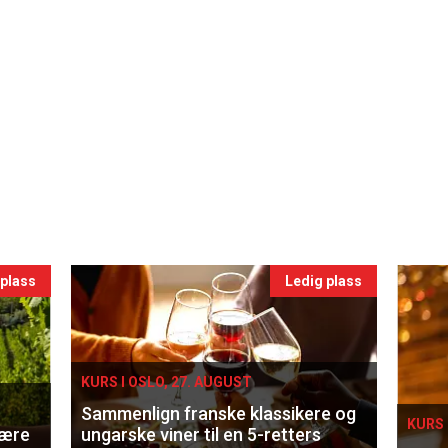
 plass
Ledig plass
KURS I OSLO, 27. AUGUST
Sammenlign franske klassikere og
KURS 
lære
ungarske viner til en 5-retters