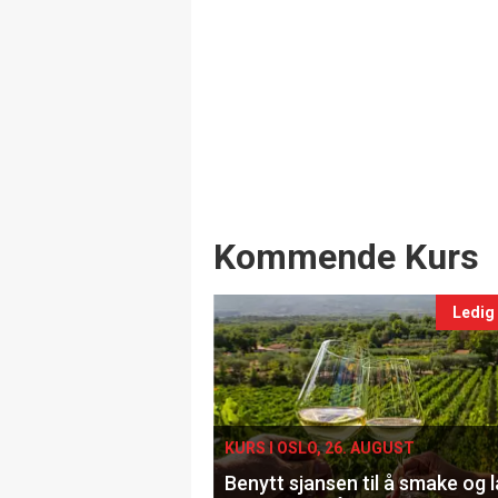
Events
Kommende Kurs
Ledig
KURS I OSLO, 26. AUGUST
Benytt sjansen til å smake og 