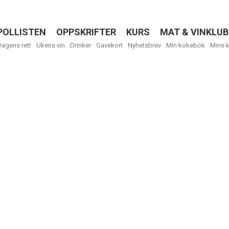
POLLISTEN
OPPSKRIFTER
KURS
MAT & VINKLUB
Menu
Dagens rett
Ukens vin
Drinker
Gavekort
Nyhetsbrev
Min kokebok
Mine 