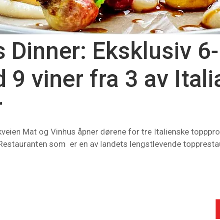
Dinner: Eksklusiv 6-
 viner fra 3 av Itali
r
rkveien Mat og Vinhus åpner dørene for tre Italienske topppr
estauranten som er en av landets lengstlevende topprestaur