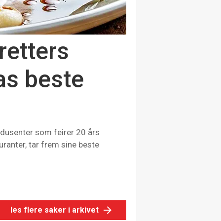
retters
as beste
odusenter som feirer 20 års
anter, tar frem sine beste
les flere saker i arkivet