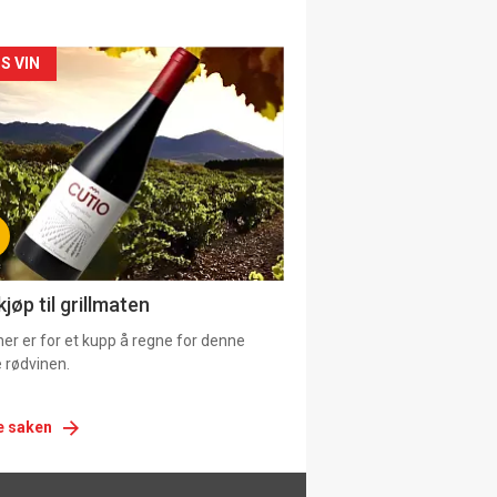
siden
S VIN
urat
jøp til grillmaten
er er for et kupp å regne for denne
 rødvinen.
e saken