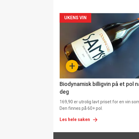
Forsiden
UKENS VIN
akkurat
nå
-
+
4
Biodynamisk billigvin på et pol 
deg
169,90 er utrolig lavt priset for en vin s
Den finnes på 60+ pol.
Les hele saken
Footer