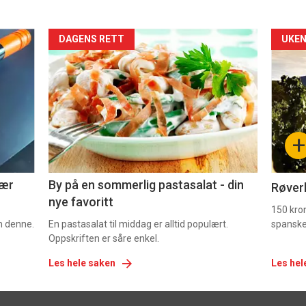
Forsiden
For
DAGENS RETT
UKEN
akkurat
akk
nå
nå
-
-
+
5
6
nær
By på en sommerlig pastasalat - din
Røverk
nye favoritt
150 kron
om denne.
En pastasalat til middag er alltid populært.
spanske
Oppskriften er såre enkel.
Les hele saken
Les hel