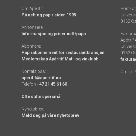
Om Apéritif:
Post- o
På nett og papir siden 1995
Universi
0162 Os
Annonsere:
Informasjon og priser nett/papir
Faktura
Apéritif
Abonnere:
Universi
Papirabonnement for restaurantbransjen
0162 Os
Medlemskap Apéritif Mat- og vinklubb
faktura
Kontakt oss:
Org. nr.
aperitif@aperitif.no
Telefon
+47 21 45 61 60
Ofte stilte spørsmål
Nyhetsbrev:
Meld deg på våre nyhetsbrev