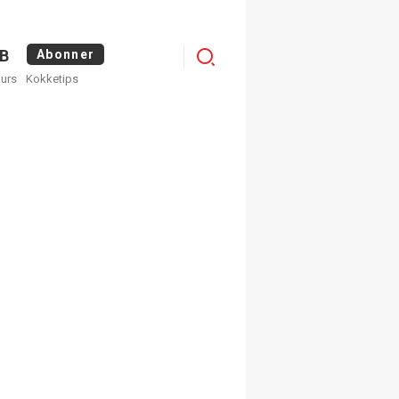
Logg
B
Abonner
kurs
Kokketips
inn