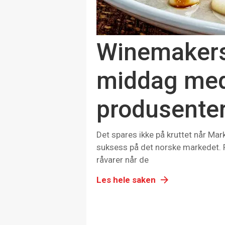
Winemakers 
middag med 9
produsente
Det spares ikke på kruttet når Ma
suksess på det norske markedet. R
råvarer når de
Les hele saken