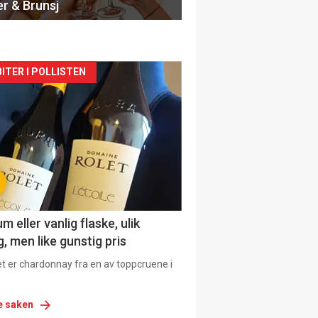
er & Brunsj
siden
ITER I POLLISTEN
urat
 eller vanlig flaske, ulik
, men like gunstig pris
et er chardonnay fra en av toppcruene i
e saken