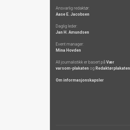
Ansvarlig redaktør:
-
Aase E. Jacobsen
links
Daglig leder:
Jan H. Amundsen
Event manager:
Mina Hovden
All journalistikk er basert på
Vær
varsom-plakaten
og
Redaktørplakaten
Om informasjonskapsler