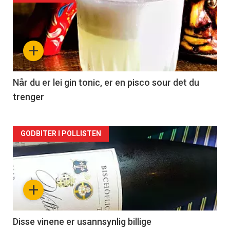
akkurat
nå
+
-
2
Når du er lei gin tonic, er en pisco sour det du
trenger
Forsiden
GODBITER I POLLISTEN
akkurat
nå
+
-
3
Disse vinene er usannsynlig billige