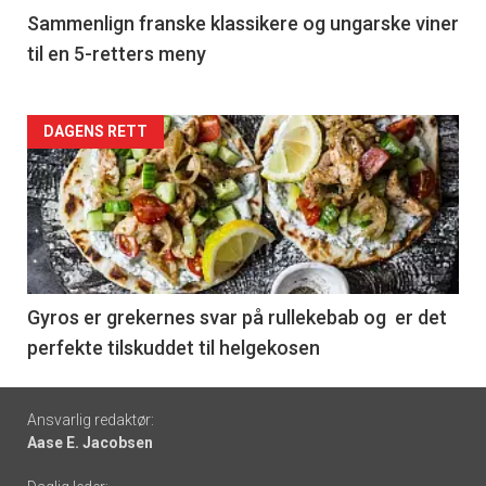
5
Sammenlign franske klassikere og ungarske viner
til en 5-retters meny
Forsiden
DAGENS RETT
akkurat
nå
-
6
Gyros er grekernes svar på rullekebab og er det
perfekte tilskuddet til helgekosen
Footer
Ansvarlig redaktør:
Aase E. Jacobsen
-