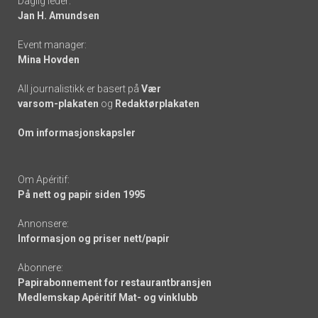
Daglig leder:
links
Jan H. Amundsen
Event manager:
Mina Hovden
All journalistikk er basert på
Vær
varsom-plakaten
og
Redaktørplakaten
Om informasjonskapsler
Om Apéritif:
På nett og papir siden 1995
Annonsere:
Informasjon og priser nett/papir
Abonnere:
Papirabonnement for restaurantbransjen
Medlemskap Apéritif Mat- og vinklubb