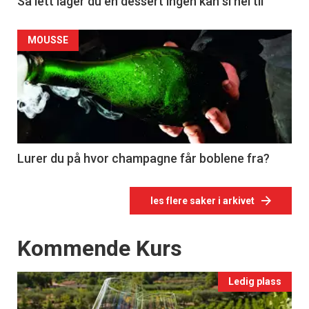
Så lett lager du en dessert ingen kan si nei til
MOUSSE
Lurer du på hvor champagne får boblene fra?
les flere saker i arkivet
Events
Kommende Kurs
Ledig plass