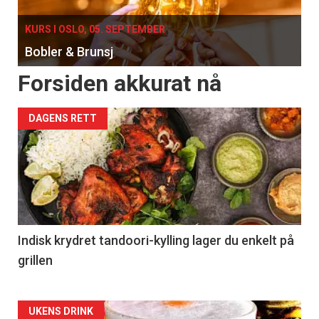
KURS I OSLO, 05. SEPTEMBER
Bobler & Brunsj
Forsiden akkurat nå
DAGENS RETT
Indisk krydret tandoori-kylling lager du enkelt på
grillen
Forsiden
UKENS DRINK