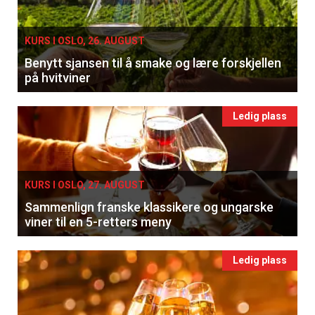
KURS I OSLO, 26. AUGUST
Benytt sjansen til å smake og lære forskjellen
på hvitviner
Ledig plass
KURS I OSLO, 27. AUGUST
Sammenlign franske klassikere og ungarske
viner til en 5-retters meny
Ledig plass