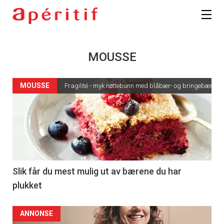
MOUSSE
MOUSSE
Fragilité - myk nøttebunn med blåbær- og bringebærmo
Slik får du mest mulig ut av bærene du har
plukket
ANNONSE